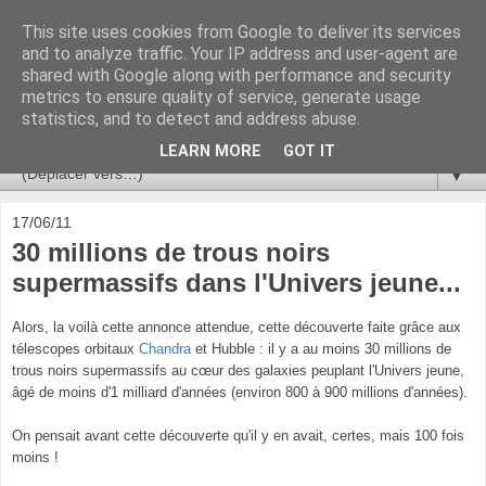
This site uses cookies from Google to deliver its services
Ça se passe là haut
and to analyze traffic. Your IP address and user-agent are
shared with Google along with performance and security
metrics to ensure quality of service, generate usage
Astronomie, Astrophysique, Astroparticules, Cosmologie.
statistics, and to detect and address abuse.
L'infini se contemple, indéfiniment. ISSN 2272-5768
LEARN MORE
GOT IT
▼
17/06/11
30 millions de trous noirs
supermassifs dans l'Univers jeune...
Alors, la voilà cette annonce attendue, cette découverte faite grâce aux
télescopes orbitaux
Chandra
et Hubble : il y a au moins 30 millions de
trous noirs supermassifs au cœur des galaxies peuplant l'Univers jeune,
âgé de moins d'1 milliard d'années (environ 800 à 900 millions d'années).
On pensait avant cette découverte qu'il y en avait, certes, mais 100 fois
moins !