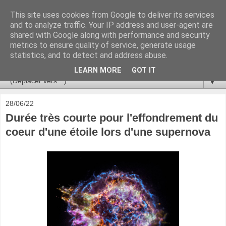
This site uses cookies from Google to deliver its services
Ça se passe là haut
and to analyze traffic. Your IP address and user-agent are
shared with Google along with performance and security
metrics to ensure quality of service, generate usage
Astronomie, Astrophysique, Astroparticules, Cosmologie.
statistics, and to detect and address abuse.
L'infini se contemple, indéfiniment. ISSN 2272-5768
LEARN MORE
GOT IT
▼
28/06/22
Durée très courte pour l'effondrement du
coeur d'une étoile lors d'une supernova