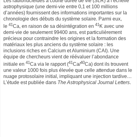
Les radionucléides à courte durée de vie (SLR) à l’échelle
astrophysique (une demi-vie entre 0,1 et 100 millions
d’années) fournissent des informations importantes sur la
chronologie des débuts du système solaire. Parmi eux,
41
41
le
Ca, en raison de sa désintégration en
K avec une
demi-vie de seulement 99400 ans, est particulièrement
précieux pour contraindre les origines et la formation des
matériaux les plus anciens du système solaire : les
inclusions riches en Calcium et Aluminium (CAI). Une
équipe de chercheurs vient de réévaluer l’abondance
41
41
40
initiale en
Ca via le rapport (
Ca/
Ca) dont ils trouvent
une valeur 1000 fois plus élevée que celle attendue dans le
nuage protosolaire initial, impliquant une injection tardive…
L’étude est publiée dans
The Astrophysical Journal Letters
.