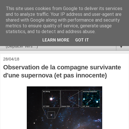
This site uses cookies from Google to deliver its services
Ça se passe là haut
and to analyze traffic. Your IP address and user-agent are
shared with Google along with performance and security
metrics to ensure quality of service, generate usage
Astronomie, Astrophysique, Astroparticules, Cosmologie.
statistics, and to detect and address abuse.
L'infini se contemple, indéfiniment. ISSN 2272-5768
LEARN MORE
GOT IT
▼
28/04/18
Observation de la compagne survivante
d'une supernova (et pas innocente)