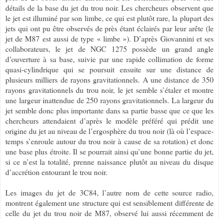
détails de la base du jet du trou noir. Les chercheurs observent que
le jet est illuminé par son limbe, ce qui est plutôt rare, la plupart des
jets qui ont pu être observés de près étant éclairés par leur arête (le
jet de M87 est aussi de type « limbe »). D’après Giovannini et ses
collaborateurs, le jet de NGC 1275 possède un grand angle
d’ouverture à sa base, suivie par une rapide collimation de forme
quasi-cylindrique qui se poursuit ensuite sur une distance de
plusieurs milliers de rayons gravitationnels. A une distance de 350
rayons gravitationnels du trou noir, le jet semble s’étaler et montre
une largeur inattendue de 250 rayons gravitationnels. La largeur du
jet semble donc plus importante dans sa partie basse que ce que les
chercheurs attendaient d’après le modèle préféré qui prédit une
origine du jet au niveau de l’ergosphère du trou noir (là où l’espace-
temps s’enroule autour du trou noir à cause de sa rotation) et donc
une base plus étroite. Il se pourrait ainsi qu’une bonne partie du jet,
si ce n’est la totalité, prenne naissance plutôt au niveau du disque
d’accrétion entourant le trou noir.
Les images du jet de 3C84, l’autre nom de cette source radio,
montrent également une structure qui est sensiblement différente de
celle du jet du trou noir de M87, observé lui aussi récemment de