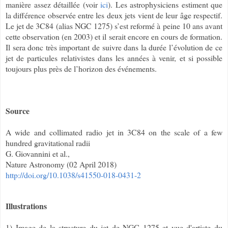
manière assez détaillée (voir
ici
). Les astrophysiciens estiment que
la différence observée entre les deux jets vient de leur âge respectif.
Le jet de 3C84 (alias NGC 1275) s’est reformé à peine 10 ans avant
cette observation (en 2003) et il serait encore en cours de formation.
Il sera donc très important de suivre dans la durée l’évolution de ce
jet de particules relativistes dans les années à venir, et si possible
toujours plus près de l’horizon des événements.
Source
A wide and collimated radio jet in 3C84 on the scale of a few
hundred gravitational radii
G. Giovannini et al.,
Nature Astronomy (02 April 2018)
http://doi.org/10.1038/s41550-018-0431-2
Illustrations
1) Image de la structure du jet de NGC 1275 et vue d'artiste du