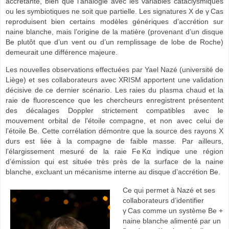
accrétante, bien que l’analogie avec les variables cataclysmiques
ou les symbiotiques ne soit que partielle. Les signatures X de γ Cas
reproduisent bien certains modèles génériques d’accrétion sur
naine blanche, mais l’origine de la matière (provenant d’un disque
Be plutôt que d’un vent ou d’un remplissage de lobe de Roche)
demeurait une différence majeure.
Les nouvelles observations effectuées par Yael Nazé (université de
Liège) et ses collaborateurs avec XRISM apportent une validation
décisive de ce dernier scénario. Les raies du plasma chaud et la
raie de fluorescence que les chercheurs enregistrent présentent
des décalages Doppler strictement compatibles avec le
mouvement orbital de l'étoile compagne, et non avec celui de
l’étoile Be. Cette corrélation démontre que la source des rayons X
durs est liée à la compagne de faible masse. Par ailleurs,
l’élargissement mesuré de la raie Fe Kα indique une région
d’émission qui est située très près de la surface de la naine
blanche, excluant un mécanisme interne au disque d’accrétion Be.
Ce qui permet à Nazé et ses
collaborateurs d’identifier
γ Cas comme un système Be +
naine blanche alimenté par un