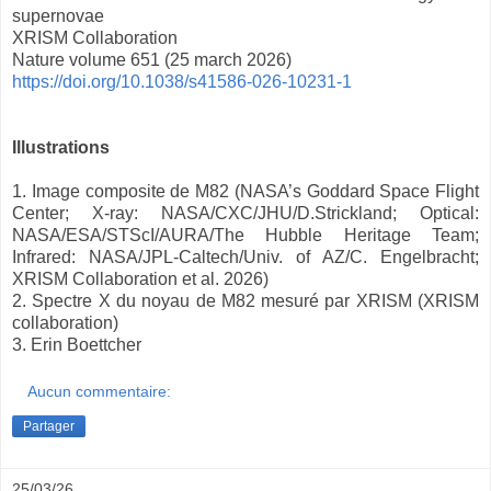
supernovae
XRISM Collaboration
Nature volume 651 (25 march 2026)
https://doi.org/10.1038/s41586-026-10231-1
Illustrations
1. Image composite de M82 (NASA’s Goddard Space Flight
Center; X-ray: NASA/CXC/JHU/D.Strickland; Optical:
NASA/ESA/STScI/AURA/The Hubble Heritage Team;
Infrared: NASA/JPL-Caltech/Univ. of AZ/C. Engelbracht;
XRISM Collaboration et al. 2026)
2. Spectre X du noyau de M82 mesuré par XRISM (XRISM
collaboration)
3. Erin Boettcher
Aucun commentaire:
Partager
25/03/26