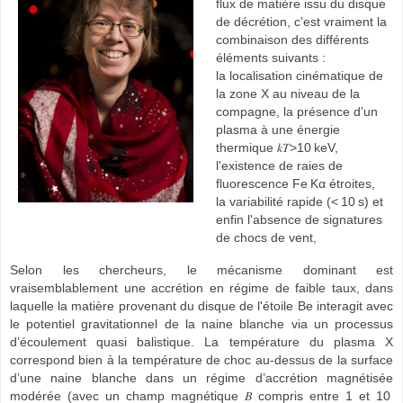
flux de matière issu du disque
de décrétion, c'est vraiment l
a
combinaison des différents
éléments suivants :
la
localisation cinématique de
la zone X au niveau de la
compagne, la
présence d’un
plasma à une énergie
thermique 𝑘𝑇>10 keV,
l'existence de
raies
de
fluorescence
Fe Kα étroites,
la
variabilité rapide (< 10 s) et
enfin l'
absence de signatures
de chocs de vent,
Selon les chercheurs, le mécanisme dominant est
vraisemblablement une accrétion en régime de faible taux, dans
laquelle la matière provenant du disque de l'étoile Be interagit avec
le potentiel gravitationnel de la naine blanche via un processus
d’écoulement quasi balistique. La température du plasma X
correspond bien à la température de choc au-dessus de la surface
d’une naine blanche dans un régime d’accrétion magnétisée
modérée (avec un champ magnétique 𝐵 compris entre 1 et 10