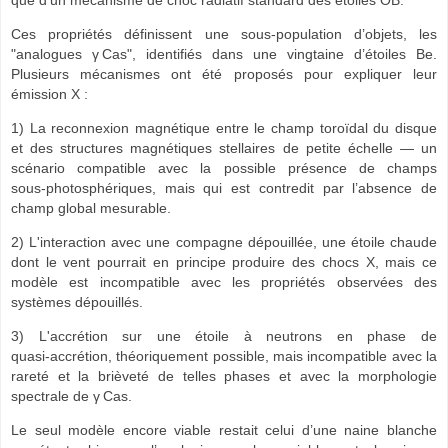
que d’un mécanisme de choc radiatif standard des étoiles OB.
Ces propriétés définissent une sous‑population d’objets, les
"analogues γ Cas", identifiés dans une vingtaine d’étoiles Be.
Plusieurs mécanismes ont été proposés pour expliquer leur
émission X :
1) La reconnexion magnétique
entre le champ toroïdal du disque
et des structures magnétiques stellaires de petite échelle — un
scénario compatible avec la possible présence de champs
sous‑photosphériques, mais qui est contredit par l’absence de
champ global mesurable.
2) L'interaction avec une compagne dépouillée, une
étoile chaude
dont le vent pourrait en principe produire des chocs X, mais ce
modèle est incompatible avec les propriétés observées des
systèmes dépouillés.
3) L'accrétion sur une étoile à neutrons
en phase de
quasi‑accrétion, théoriquement possible, mais incompatible avec la
rareté et la brièveté de telles phases et avec la morphologie
spectrale de γ Cas.
Le seul modèle encore viable restait celui d’une naine blanche