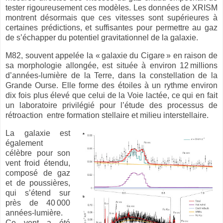
tester rigoureusement ces modèles. Les données de XRISM
montrent désormais que ces vitesses sont supérieures à
certaines prédictions, et suffisantes pour permettre au gaz
de s’échapper du potentiel gravitationnel de la galaxie.
M82, souvent appelée la «
galaxie du Cigare
»
en raison de
sa morphologie allong
é
e, est situ
é
e
à
environ 12
millions
d
’
ann
é
es-lumi
è
re de la Terre, dans la constellation de la
Grande Ourse. Elle forme des
é
toiles
à
un rythme environ
dix fois plus
é
lev
é
que celui de la Voie lact
é
e, ce qui en fait
un laboratoire privil
é
gi
é
pour l
’é
tude des processus de
r
é
troaction
entre formation stellaire et milieu interstellaire.
La galaxie est
également
célèbre pour son
vent froid étendu,
composé de gaz
et de poussières,
qui s’étend sur
près de 40
000
années-lumière.
Ce vent a été