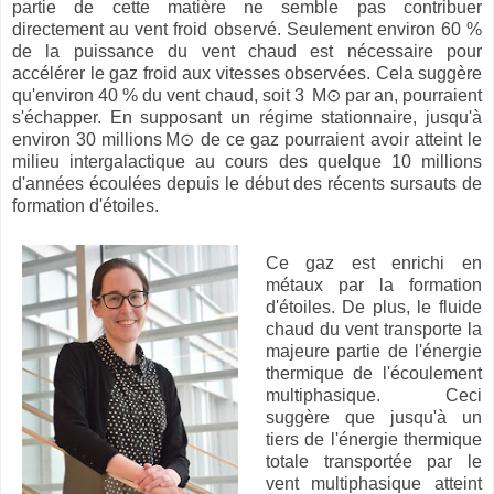
partie de cette matière ne semble pas contribuer
directement au vent froid observé. Seulement environ 60 %
de la puissance du vent chaud est nécessaire pour
accélérer le gaz froid aux vitesses observées. Cela suggère
qu'environ 40 % du vent chaud, soit 3
M
⊙
par
an, pourraient
s'
é
chapper. En supposant un r
é
gime stationnaire, jusqu'
à
environ 30 millions
M
⊙
de ce gaz pourraient avoir atteint le
milieu intergalactique au cours des quelque 10 millions
d'ann
é
es
é
coul
é
es depuis le d
é
but des r
é
cents sursauts de
formation d'
é
toiles.
Ce gaz est enrichi en
métaux par la formation
d'étoiles. De plus, le fluide
chaud du vent transporte la
majeure partie de l'énergie
thermique de l'écoulement
multiphasique. Ceci
suggère que jusqu'à un
tiers de l'énergie thermique
totale transportée par le
vent multiphasique atteint