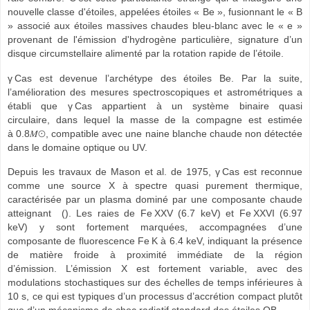
nouvelle classe d'étoiles, appelées étoiles « Be », fusionnant le « B
» associé aux étoiles massives chaudes bleu-blanc avec le « e »
provenant de l'émission d'hydrogène particulière,
signature d’un
disque circumstellaire alimenté par la rotation rapide de l’étoile.
γ Cas est devenue l’archétype des étoiles Be. Par la suite,
l’amélioration des mesures spectroscopiques et astrométriques a
établi que γ Cas appartient à un système binaire quasi
circulaire,
dans lequel la masse de la compagne est estimée
à
0.8
𝑀
⊙
​, compatible avec une naine blanche chaude non détectée
dans le domaine optique ou UV.
Depuis les travaux de Mason et al. de 1975, γ Cas est reconnue
comme une source X à spectre quasi purement thermique,
caractérisée par un plasma dominé par une composante chaude
atteignant
(
). Les raies de Fe XXV (6.7 keV) et Fe XXVI (6.97
keV) y sont fortement marquées, accompagnées d’une
composante de fluorescence Fe K
à 6.4 keV, indiquant la présence
de matière froide à proximité immédiate de la région
d’émission.
L’émission X est fortement variable, avec des
modulations stochastiques sur des échelles de temps inférieures à
10 s
, ce qui est typiques d’un processus d’accrétion compact plutôt