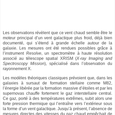
Les observations révèlent que ce vent chaud semble
ê
tre le
moteur principal d
’
un vent galactique plus froid, d
é
j
à
bien
document
é
, qui s
’é
tend
à
grande
é
chelle autour de la
galaxie. Les mesures ont
é
t
é
rendues possibles gr
â
ce
à
l
’
instrument
Resolve
, un spectromètre à haute résolution
associé au télescope spatial XRISM (
X-ray Imaging and
Spectroscopy Mission
), spécialisé dans l’observation du
rayonnement X.
Les modèles théoriques classiques prévoient que, dans les
galaxies à sursaut de formation stellaire comme M82,
l’énergie libérée par la formation massive d’étoiles et par les
supernovas chauffe fortement le gaz interstellaire central.
Ce gaz, porté à des températures extrêmes, subit alors une
forte pression thermique qui l’entraîne vers l’extérieur sous
la forme d’un vent galactique. Jusqu’à présent, l’absence de
mesures directes des vitesses du gaz chaud empêchait de