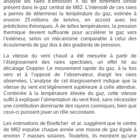
analysé les raies d’émission X du fer fortement ionisé
présent dans le gaz central de M82. L’intensité de ces raies
a permis de déterminer la température du gaz, estimée à
environ 25
millions de kelvins, en accord avec les
pr
é
dictions th
é
oriques.
À
de telles temp
é
ratures, la pression
thermique devient suffisante pour acc
é
l
é
rer le gaz vers
l
’
ext
é
rieur, selon un m
é
canisme comparable
à
celui des
é
coulements de gaz dus
à
des gradients de pression.
La vitesse du vent chaud a été mesurée à partir de
l’élargissement des raies spectrales, un effet lié au
décalage Doppler. Le mouvement rapide du gaz, à la fois
vers et à l’opposé de l’observateur, élargit les raies
observées. L’analyse de cet élargissement indique que la
vitesse du vent est légèrement supérieure à celle attendue.
Combinée à la température élevée du gaz, cette vitesse
suffit à expliquer l’alimentation du vent froid, sans nécessiter
une contribution dominante des rayons cosmiques, bien que
ceux-ci puissent jouer un rôle secondaire.
Les estimations de Boettcher
et al. suggèrent que le centre
de M82 expulse chaque année une masse de gaz égale à
environ 7 masses solaires. Toutefois, ils montrent qu’une