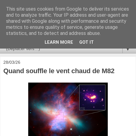
This site uses cookies from Google to deliver its services
Ça se passe là haut
and to analyze traffic. Your IP address and user-agent are
shared with Google along with performance and security
metrics to ensure quality of service, generate usage
Astronomie, Astrophysique, Astroparticules, Cosmologie.
statistics, and to detect and address abuse.
L'infini se contemple, indéfiniment. ISSN 2272-5768
LEARN MORE
GOT IT
▼
28/03/26
Quand souffle le vent chaud de M82