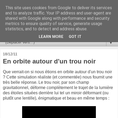
This site uses cookies from Google to deliver its services
Ça se passe là haut
and to analyze traffic. Your IP address and user-agent are
shared with Google along with performance and security
metrics to ensure quality of service, generate usage
Astronomie, Astrophysique, Astroparticules, Cosmologie.
statistics, and to detect and address abuse.
L'infini se contemple, indéfiniment. ISSN 2272-5768
LEARN MORE
GOT IT
▼
18/12/11
En orbite autour d'un trou noir
Que verrait-on si nous étions en orbite autour d'un trou noir
? Cette simulation réaliste (et commentée) nous fournit une
très belle réponse. Le trou noir, par son champ
gravitationnel, déforme complètement le trajet de la lumière
des étoiles situées derrière lui tel un miroir déformant (ou
plutôt une lentille), énigmatique et beau en même temps :