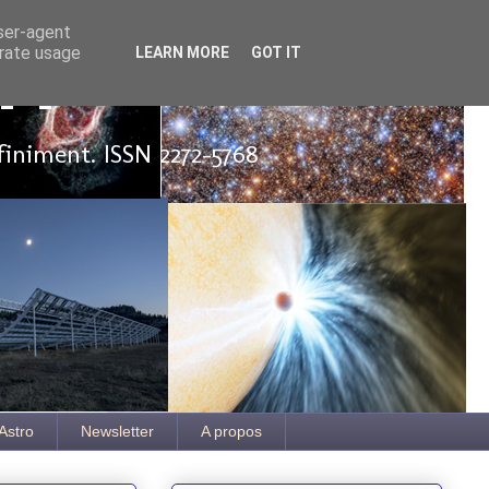
user-agent
erate usage
LEARN MORE
GOT IT
ut
finiment. ISSN 2272-5768
Astro
Newsletter
A propos