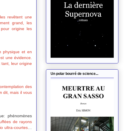
les revêtent une
niment grand, les
pour origine les
en physique et en
'est une évidence.
tant, leur origine
Un polar bourré de science...
contemplation des
 dit, mais il vous
ique: phénomènes
uffées de rayons
o ultra-courtes
…