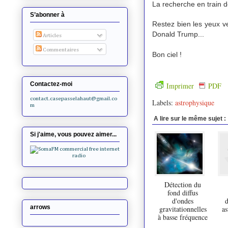
La recherche en train d
S’abonner à
Restez bien les yeux ve
Donald Trump...
Articles
Commentaires
Bon ciel !
Contactez-moi
Imprimer
PDF
contact.casepasselahaut@gmail.co
Labels:
astrophysique
m
A lire sur le même sujet :
Si j'aime, vous pouvez aimer...
Détection du
fond diffus
d'ondes
d
arrows
gravitationnelles
as
à basse fréquence