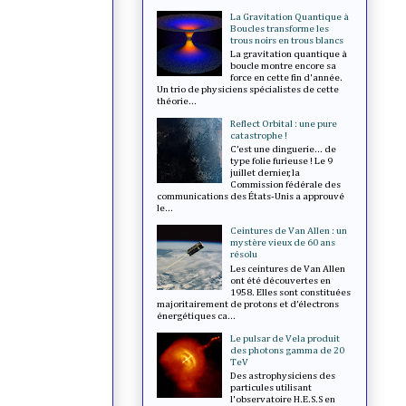
La Gravitation Quantique à
Boucles transforme les
trous noirs en trous blancs
La gravitation quantique à
boucle montre encore sa
force en cette fin d'année.
Un trio de physiciens spécialistes de cette
théorie...
Reflect Orbital : une pure
catastrophe !
C’est une dinguerie... de
type folie furieuse ! Le 9
juillet dernier, la
Commission fédérale des
communications des États-Unis a approuvé
le...
Ceintures de Van Allen : un
mystère vieux de 60 ans
résolu
Les ceintures de Van Allen
ont été découvertes en
1958. Elles sont constituées
majoritairement de protons et d’électrons
énergétiques ca...
Le pulsar de Vela produit
des photons gamma de 20
TeV
Des astrophysiciens des
particules utilisant
l'observatoire H.E.S.S en