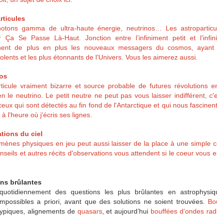
rticules
otons gamma de ultra-haute énergie, neutrinos… Les astroparticu
r Ça Se Passe Là-Haut. Jonction entre l’infiniment petit et l’infi
ennent de plus en plus les nouveaux messagers du cosmos, ayant 
lents et les plus étonnants de l’Univers. Vous les aimerez aussi.
nos
rticule vraiment bizarre et source probable de futures révolutions 
en le neutrino. Le petit neutre ne peut pas vous laisser indifférent, c
ceux qui sont détectés au fin fond de l'Antarctique et qui nous fascinent 
à l'heure où j'écris ses lignes.
tions du ciel
mènes physiques en jeu peut aussi laisser de la place à une simple 
seils et autres récits d'observations vous attendent si le coeur vous en
ons brûlantes
 quotidiennement des questions les plus brûlantes en astrophys
impossibles a priori, avant que des solutions ne soient trouvées.
Bo
typiques, alignements de
quasars
, et aujourd’hui
bouffées d’ondes radi