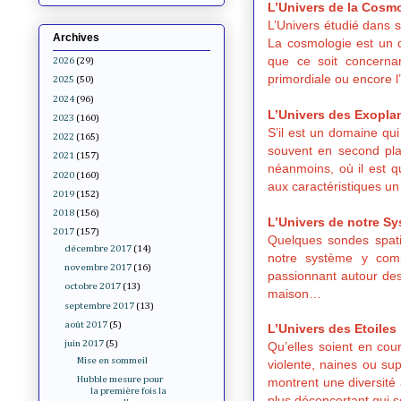
L’Univers de la Cosm
L’Univers étudié dans sa
Archives
La cosmologie est un 
que ce soit concernan
2026
(29)
primordiale ou encore l
2025
(50)
2024
(96)
L’Univers des Exopla
2023
(160)
S’il est un domaine qui
2022
(165)
souvent en second plan
2021
(157)
néanmoins, où il est q
2020
(160)
aux caractéristiques 
2019
(152)
2018
(156)
L’Univers de notre Sy
2017
(157)
Quelques sondes spatia
décembre 2017
(14)
notre système y comp
novembre 2017
(16)
passionnant autour des
octobre 2017
(13)
maison…
septembre 2017
(13)
août 2017
(5)
L’Univers des Etoiles
juin 2017
(5)
Qu’elles soient en cou
Mise en sommeil
violente, naines ou su
Hubble mesure pour
montrent une diversité 
la première fois la
plus déconcertant qui soi