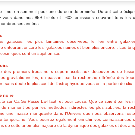
e met en sommeil pour une durée indéterminée. Durant cette éclips
z-vous dans nos 959 billets et 602 émissions couvrant tous les 
e nombreuses années:
s
es galaxies, les plus lointaines observées, le lien entre galaxie
re entourant encore les galaxies naines et bien plus encore… Les bri
cosmiques sont un sujet en soi.
oirs
ne des premiers trous noirs supermassifs aux découvertes de fusion
ndes gravitationnelles, en passant par la recherche effrénée des tro
ne sans doute le plus cool de l’astrophysique vous est à portée de clic.
e noire
ité sur Ça Se Passe Là-Haut, et pour cause. Que ce soient par les 
 du moment ou par les méthodes indirectes les plus subtiles, la re
me une masse manquante dans l’Univers que nous observons reste 
contemporaine. Vous pourrez également enrichir vos connaissances s
ions de cette anomalie majeure de la dynamique des galaxies et des am