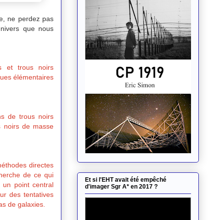
e, ne perdez pas
univers que nous
s et trous noirs
ques élémentaires
s de trous noirs
us noirs de masse
méthodes directes
cherche de ce qui
Et si l'EHT avait été empêché
un point central
d'imager Sgr A* en 2017 ?
ur des tentatives
as de galaxies.