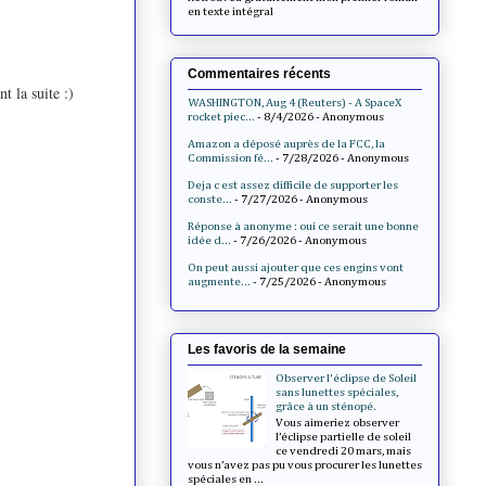
en texte intégral
Commentaires récents
t la suite :)
WASHINGTON, Aug 4 (Reuters) - A SpaceX
rocket piec...
- 8/4/2026
- Anonymous
Amazon a déposé auprès de la FCC, la
Commission fé...
- 7/28/2026
- Anonymous
Deja c est assez difficile de supporter les
conste...
- 7/27/2026
- Anonymous
Réponse à anonyme : oui ce serait une bonne
idée d...
- 7/26/2026
- Anonymous
On peut aussi ajouter que ces engins vont
augmente...
- 7/25/2026
- Anonymous
Les favoris de la semaine
Observer l'éclipse de Soleil
sans lunettes spéciales,
grâce à un sténopé.
Vous aimeriez observer
l’éclipse partielle de soleil
ce vendredi 20 mars, mais
vous n’avez pas pu vous procurer les lunettes
spéciales en ...