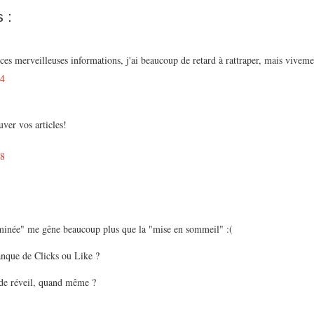
 :
ces merveilleuses informations, j'ai beaucoup de retard à rattraper, mais vivemen
44
uver vos articles!
28
minée" me gêne beaucoup plus que la "mise en sommeil" :(
anque de Clicks ou Like ?
 de réveil, quand même ?