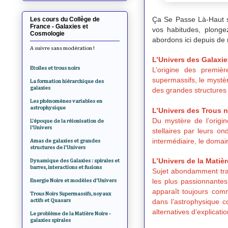
Ça Se Passe Là-Haut s
Les cours du Collège de
France - Galaxies et
vos habitudes, plonge
Cosmologie
abordons ici depuis d
A suivre sans modération !
L’Univers des Galaxie
Etoiles et trous noirs
L’origine des premièr
supermassifs, le mystè
La formation hiérarchique des
galaxies
des grandes structures 
Les phénomènes variables en
astrophysique
L’Univers des Trous n
Du mystère de l’origi
L'époque de la réionisation de
l'Univers
stellaires par leurs o
intermédiaire, le domai
Amas de galaxies et grandes
structures de l'Univers
L’Univers de la Matièr
Dynamique des Galaxies : spirales et
barres, interactions et fusions
Sujet abondamment tra
les plus passionnantes
Energie Noire et modèles d'Univers
apparaît toujours com
Trous Noirs Supermassifs, noyaux
actifs et Quasars
dans l’astrophysique 
alternatives d’explicat
Le problème de la Matière Noire -
galaxies spirales