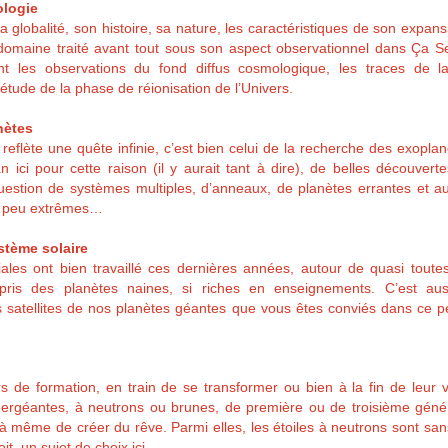
ologie
 globalité, son histoire, sa nature, les caractéristiques de son expansi
domaine traité avant tout sous son aspect observationnel dans Ça S
t les observations du fond diffus cosmologique, les traces de l
’étude de la phase de réionisation de l’Univers.
nètes
 reflète une quête infinie, c’est bien celui de la recherche des exopla
 ici pour cette raison (il y aurait tant à dire), de belles découvert
uestion de systèmes multiples, d’anneaux, de planètes errantes et a
un peu extrêmes…
stème solaire
les ont bien travaillé ces dernières années, autour de quasi toute
ris des planètes naines, si riches en enseignements. C’est au
 satellites de nos planètes géantes que vous êtes conviés dans ce pet
rs de formation, en train de se transformer ou bien à la fin de leur 
pergéantes, à neutrons ou brunes, de première ou de troisième généra
à même de créer du rêve. Parmi elles, les étoiles à neutrons sont sans
t, un sujet de choix ici.