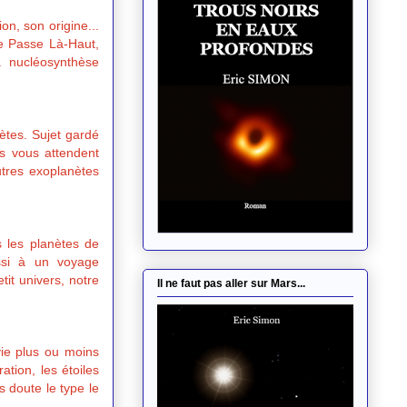
on, son origine...
e Passe Là-Haut,
a nucléosynthèse
nètes. Sujet gardé
es vous attendent
utres exoplanètes
s les planètes de
ssi à un voyage
it univers, notre
Il ne faut pas aller sur Mars...
vie plus ou moins
tion, les étoiles
 doute le type le