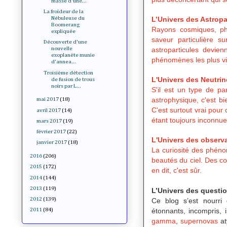
masse d'une...
La froideur de la
L’Univers des Astropa
Nébuleuse du
Boomerang
Rayons cosmiques, ph
expliquée
saveur particulière su
Découverte d'une
astroparticules devi
nouvelle
exoplanète munie
phénomènes les plus vio
d'annea...
Troisième détection
L'Univers des Neutri
de fusion de trous
noirs par L...
S'il est un type de pa
astrophysique, c'est bi
mai 2017
(18)
C'est surtout vrai pour 
avril 2017
(14)
étant toujours inconnue 
mars 2017
(19)
février 2017
(22)
L'Univers des observa
janvier 2017
(18)
La curiosité des phéno
2016
(206)
beautés du ciel. Des con
2015
(172)
en dit, c'est sûr.
2014
(144)
2013
(119)
L’Univers des questi
2012
(139)
Ce blog s’est nourri
étonnants, incompris, 
2011
(84)
gamma
,
supernovas
a