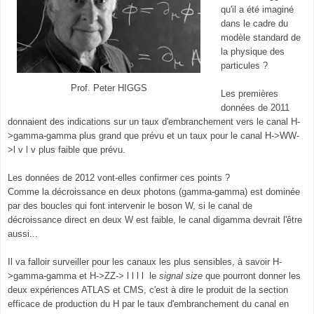
qu'il a été imaginé
dans le cadre du
modèle standard de
la physique des
particules ?
Prof. Peter HIGGS
Les premières
données de 2011
donnaient des indications sur un taux d'embranchement vers le canal H-
>gamma-gamma plus grand que prévu et un taux pour le canal H->WW-
>l v l v plus faible que prévu.
Les données de 2012 vont-elles confirmer ces points ?
Comme la décroissance en deux photons (gamma-gamma) est dominée
par des boucles qui font intervenir le boson W, si le canal de
décroissance direct en deux W est faible, le canal digamma devrait l'être
aussi...
Il va falloir surveiller pour les canaux les plus sensibles, à savoir H-
>gamma-gamma et H->ZZ-> l l l l le
signal size
que pourront donner les
deux expériences ATLAS et CMS, c'est à dire le produit de la section
efficace de production du H par le taux d'embranchement du canal en