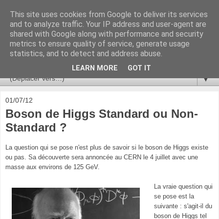
This site uses cookies from Google to deliver its services
Ça se passe là haut
and to analyze traffic. Your IP address and user-agent are
shared with Google along with performance and security
metrics to ensure quality of service, generate usage
Astronomie, Astrophysique, Astroparticules, Cosmologie.
statistics, and to detect and address abuse.
L'infini se contemple, indéfiniment. ISSN 2272-5768
LEARN MORE
GOT IT
▼
01/07/12
Boson de Higgs Standard ou Non-
Standard ?
La question qui se pose n'est plus de savoir si le boson de Higgs existe
ou pas. Sa découverte sera annoncée au CERN le 4 juillet avec une
masse aux environs de 125 GeV.
La vraie question qui
se pose est la
suivante : s'agit-il du
boson de Higgs tel