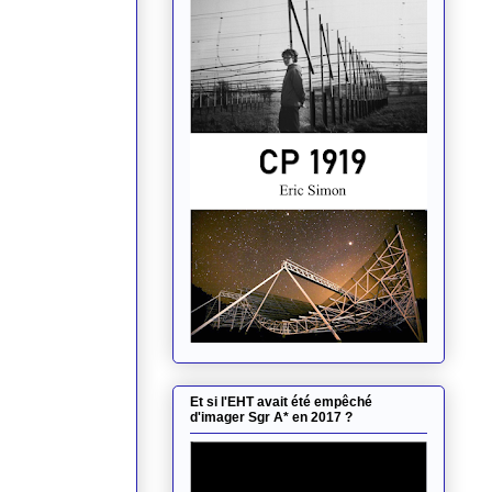
Et si l'EHT avait été empêché
d'imager Sgr A* en 2017 ?