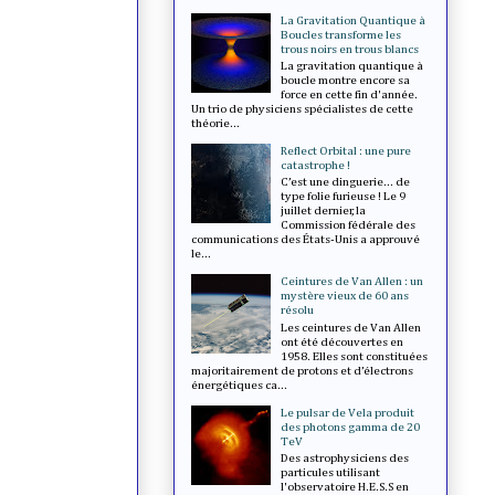
La Gravitation Quantique à
Boucles transforme les
trous noirs en trous blancs
La gravitation quantique à
boucle montre encore sa
force en cette fin d'année.
Un trio de physiciens spécialistes de cette
théorie...
Reflect Orbital : une pure
catastrophe !
C’est une dinguerie... de
type folie furieuse ! Le 9
juillet dernier, la
Commission fédérale des
communications des États-Unis a approuvé
le...
Ceintures de Van Allen : un
mystère vieux de 60 ans
résolu
Les ceintures de Van Allen
ont été découvertes en
1958. Elles sont constituées
majoritairement de protons et d’électrons
énergétiques ca...
Le pulsar de Vela produit
des photons gamma de 20
TeV
Des astrophysiciens des
particules utilisant
l'observatoire H.E.S.S en