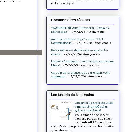
en texte intégral
Commentaires récents
WASHINGTON, Aug 4 (Reuters) - A SpaceX
rocket piec...
- 8/4/2026
- Anonymous
Amazon a déposé auprès de la FCC, la
Commission fé...
- 7/28/2026
- Anonymous
Deja c est assez difficile de supporter les
conste...
- 7/27/2026
- Anonymous
Réponse à anonyme : oui ce serait une bonne
idée d...
- 7/26/2026
- Anonymous
On peut aussi ajouter que ces engins vont
augmente...
- 7/25/2026
- Anonymous
Les favoris de la semaine
Observer l'éclipse de Soleil
sans lunettes spéciales,
grâce à un sténopé.
Vous aimeriez observer
l’éclipse partielle de soleil
ce vendredi 20 mars, mais
vous n’avez pas pu vous procurer les lunettes
spéciales en ...