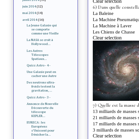
juin 2014
(12)
mai 2014
(14)
avril 2014
(16)
La Jeune Galaxie qui
se comporte
comme une Vieille
La NASA se croit à
Hollywood...
Les Autres
Télescopes
Spatiaux...
Quizz Astro - 4 -
Une Galaxie peut en
cacher une Autre
Des neutrons ultra-
froids testent la
gravitation, ...
Quizz Astro - 3 -
Annonce de Nouvelle
Découverte du
télescope
KEPLER...
EURECA : les
Européens
s'Unissent pour
Dénicher la...