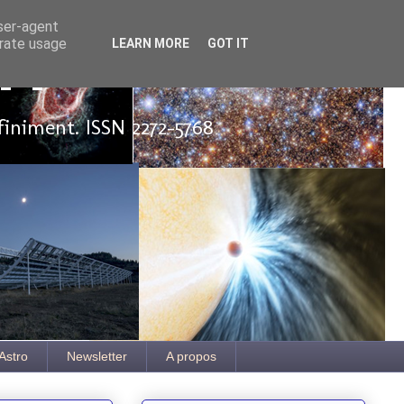
user-agent
erate usage
LEARN MORE
GOT IT
ut
finiment. ISSN 2272-5768
Astro
Newsletter
A propos