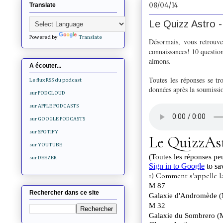
08/04/14
Translate
Le Quizz Astro -
Powered by
Translate
Désormais, vous retrouve
connaissances! 10 question
aimons.
A écouter...
Toutes les réponses se t
Le flux RSS du podcast
données après la soumissio
sur PODCLOUD
sur APPLE PODCASTS
sur GOOGLE PODCASTS
sur SPOTIFY
sur YOUTUBE
sur DEEZER
Rechercher dans ce site