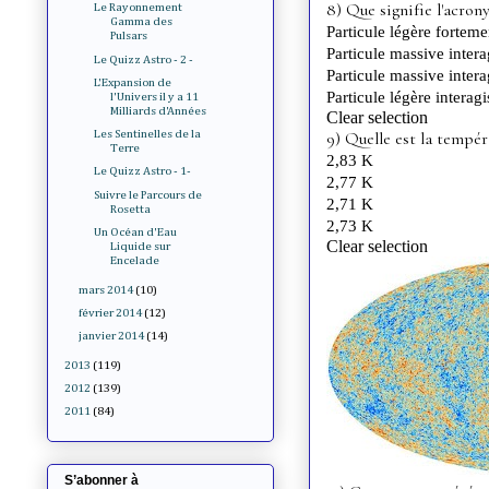
Le Rayonnement
Gamma des
Pulsars
Le Quizz Astro - 2 -
L'Expansion de
l'Univers il y a 11
Milliards d'Années
Les Sentinelles de la
Terre
Le Quizz Astro - 1-
Suivre le Parcours de
Rosetta
Un Océan d'Eau
Liquide sur
Encelade
mars 2014
(10)
février 2014
(12)
janvier 2014
(14)
2013
(119)
2012
(139)
2011
(84)
S’abonner à