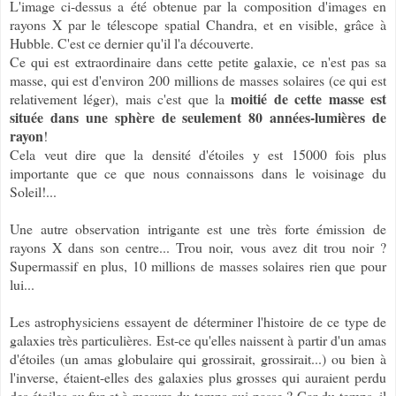
L'image ci-dessus a été obtenue par la composition d'images en
rayons X par le télescope spatial Chandra, et en visible, grâce à
Hubble. C'est ce dernier qu'il l'a découverte.
Ce qui est extraordinaire dans cette petite galaxie, ce n'est pas sa
masse, qui est d'environ 200 millions de masses solaires (ce qui est
moitié de cette masse est
relativement léger), mais c'est que la
située dans une sphère de seulement 80 années-lumières de
rayon
!
Cela veut dire que la densité d'étoiles y est 15000 fois plus
importante que ce que nous connaissons dans le voisinage du
Soleil!...
Une autre observation intrigante est une très forte émission de
rayons X dans son centre... Trou noir, vous avez dit trou noir ?
Supermassif en plus, 10 millions de masses solaires rien que pour
lui...
Les astrophysiciens essayent de déterminer l'histoire de ce type de
galaxies très particulières. Est-ce qu'elles naissent à partir d'un amas
d'étoiles (un amas globulaire qui grossirait, grossirait...) ou bien à
l'inverse, étaient-elles des galaxies plus grosses qui auraient perdu
des étoiles au fur et à mesure du temps qui passe ? Car du temps, il