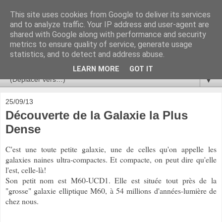
This site uses cookies from Google to deliver its services
Ça se passe là haut
and to analyze traffic. Your IP address and user-agent are
shared with Google along with performance and security
metrics to ensure quality of service, generate usage
Astronomie, Astrophysique, Astroparticules, Cosmologie.
statistics, and to detect and address abuse.
L'infini se contemple, indéfiniment. ISSN 2272-5768
LEARN MORE
GOT IT
▼
25/09/13
Découverte de la Galaxie la Plus
Dense
C'est une toute petite galaxie, une de celles qu'on appelle les
galaxies naines ultra-compactes. Et compacte, on peut dire qu'elle
l'est, celle-là!
Son petit nom est M60-UCD1. Elle est située tout près de la
"grosse" galaxie elliptique M60, à 54 millions d'années-lumière de
chez nous.