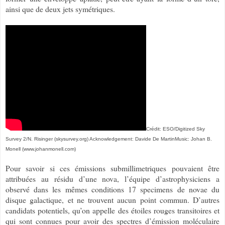
ainsi que de deux jets symétriques.
Crédit:
ESO/Digitized Sky
Survey 2/N. Risinger (skysurvey.org) Acknowledgement: Davide De MartinMusic: Johan B.
Monell (www.johanmonell.com)
Pour savoir si ces émissions submillimetriques pouvaient être
attribuées au résidu d’une nova, l’équipe d’astrophysiciens a
observé dans les mêmes conditions 17 specimens de novae du
disque galactique, et ne trouvent aucun point commun. D’autres
candidats potentiels, qu’on appelle des étoiles rouges transitoires et
qui sont connues pour avoir des spectres d’émission moléculaire