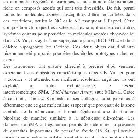
en composés oxygénés et carbonés, et au contraire étonnamment
riche en composés azotés qui sont très diversifiés. De fait, parmi
toutes les molécules azotées susceptibles d’être rencontrées dans
ces conditions, seules le NO et le N2 manquent à l’appel. Cette
composition chimique très azotée est très rare, il existe deux autres
systèmes connus pour posséder les molécules azotées observées ici
dans CK Vul, il s’agit d’une supergéante jaune, IRC+10420 et de la
célèbre supergéante Eta Carinae. Ces deux objets ont d’ailleurs
récemment été proposés pour être des étoiles prototypes riches en
azote.
Les astronomes ont ensuite cherché à préciser d’où venaient
exactement ces émissions caractéristiques dans CK Vul, et pour
« zoomer » et atteindre une meilleure résolution angulaire, ils ont
exploité un autre radiotélescope, le réseau
SMA
interférométrique
(
SubMillimeter Array
) situé à Hawaï. Grâce
à cet outil, Tomasz Kamiński et ses collègues sont parvenus à
déterminer que ce gaz moléculaire si spécifique provenait de la zone
centrale de la nébuleuse, et formait également une distribution
bipolaire de manière similaire à la nébuleuse elle-même. Les
données de SMA ont également permis de déterminer la présence
de quantités importantes de poussière froide (15 K), qui semble
former une enveloppe aplatie, peut-être ayant la forme d’un tore,