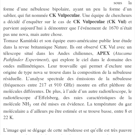
sous la
forme d’une nébuleuse bipolaire, ayant un peu la forme d’un
CK Vulpeculae
sablier, qui fut nommée
. Une équipe de chercheurs
CK Vulpeculae (CK Vul)
a décidé d’enquêter sur le cas de
et
parvient aujourd’hui à démontrer que l’événement de 1670 n’était
pas une nova, mais autre chose.
Tomasz Kamiński et son équipe euro-américaine publie leur étude
dans la revue britannique Nature. Ils ont observé CK Vul avec un
APEX
télescope situé dans les Andes chiliennes,
(
Atacama
Pathfinder Experiment
), qui explore le ciel dans le domaine des
ondes millimétriques. Leur trouvaille qui permet d’exclure une
origine de type nova se trouve dans la composition de la nébuleuse
résiduelle. L’analyse spectrale des émissions de la nébuleuse
(fréquences entre 217 et 910 GHz) montre en effet pléthore de
molécules différentes. De plus, à l’aide d’un autre radiotélescope, le
radiotélescope d’Effelsberg, des raies caractéristiques de la
molécule NH
ont été mises en évidence. La température du gaz
3
moléculaire a d’ailleurs pu être estimée et se trouve basse, entre 8 et
22 K.
L’image qui se dégage de cette nébuleuse est qu’elle est très pauvre