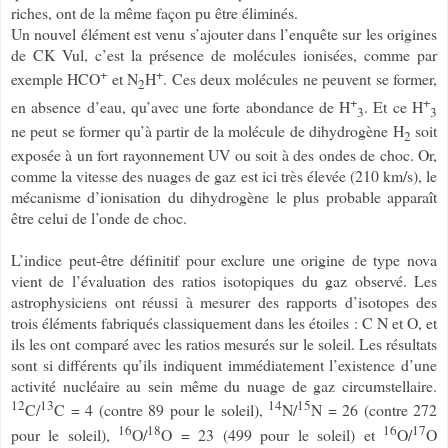
riches, ont de la même façon pu être éliminés.
Un nouvel élément est venu s’ajouter dans l’enquête sur les origines
de CK Vul, c’est la présence de molécules ionisées, comme par
+
+
exemple HCO
et N
H
. Ces deux molécules ne peuvent se former,
2
+
+
en absence d’eau, qu’avec une forte abondance de H
. Et ce H
3
3
ne peut se former qu’à partir de la molécule de dihydrogène H
soit
2
exposée à un fort rayonnement UV ou soit à des ondes de choc. Or,
comme la vitesse des nuages de gaz est ici très élevée (210 km/s), le
mécanisme d’ionisation du dihydrogène le plus probable apparaît
être celui de l’onde de choc.
L’indice peut-être définitif pour exclure une origine de type nova
vient de l’évaluation des ratios isotopiques du gaz observé. Les
astrophysiciens ont réussi à mesurer des rapports d’isotopes des
trois éléments fabriqués classiquement dans les étoiles : C N et O, et
ils les ont comparé avec les ratios mesurés sur le soleil. Les résultats
sont si différents qu’ils indiquent immédiatement l’existence d’une
activité nucléaire au sein même du nuage de gaz circumstellaire.
12
13
14
15
C/
C = 4 (contre 89 pour le soleil),
N/
N = 26 (contre 272
16
18
16
17
pour le soleil),
O/
O = 23 (499 pour le soleil) et
O/
O