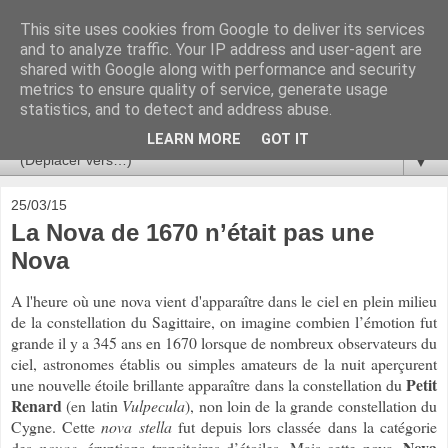
This site uses cookies from Google to deliver its services
Ça se passe là haut
and to analyze traffic. Your IP address and user-agent are
shared with Google along with performance and security
metrics to ensure quality of service, generate usage
Astronomie, Astrophysique, Astroparticules, Cosmologie.
statistics, and to detect and address abuse.
L'infini se contemple, indéfiniment. ISSN 2272-5768
LEARN MORE
GOT IT
▼
25/03/15
La Nova de 1670 n’était pas une
Nova
A l'heure où une nova vient d'apparaître dans le ciel en plein milieu
de la constellation du Sagittaire, on imagine combien l’émotion fut
grande il y a 345 ans en 1670 lorsque de nombreux observateurs du
ciel, astronomes établis ou simples amateurs de la nuit aperçurent
Petit
une nouvelle étoile brillante apparaître dans la constellation du
Renard
(en latin
Vulpecula
), non loin de la grande constellation du
Cygne. Cette
nova stella
fut depuis lors classée dans la catégorie
Nova
des
novae
, éruptions transitoires d’étoiles. Mais cette nova,