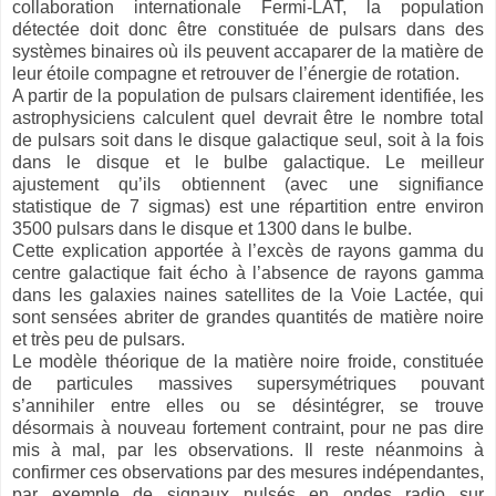
collaboration internationale Fermi-LAT, la population
détectée doit donc être constituée de pulsars dans des
systèmes binaires où ils peuvent accaparer de la matière de
leur étoile compagne et retrouver de l’énergie de rotation.
A partir de la population de pulsars clairement identifiée, les
astrophysiciens calculent quel devrait être le nombre total
de pulsars soit dans le disque galactique seul, soit à la fois
dans le disque et le bulbe galactique. Le meilleur
ajustement qu’ils obtiennent (avec une signifiance
statistique de 7 sigmas) est une répartition entre environ
3500 pulsars dans le disque et 1300 dans le bulbe.
Cette explication apportée à l’excès de rayons gamma du
centre galactique fait écho à l’absence de rayons gamma
dans les galaxies naines satellites de la Voie Lactée, qui
sont sensées abriter de grandes quantités de matière noire
et très peu de pulsars.
Le modèle théorique de la matière noire froide, constituée
de particules massives supersymétriques pouvant
s’annihiler entre elles ou se désintégrer, se trouve
désormais à nouveau fortement contraint, pour ne pas dire
mis à mal, par les observations. Il reste néanmoins à
confirmer ces observations par des mesures indépendantes,
par exemple de signaux pulsés en ondes radio sur