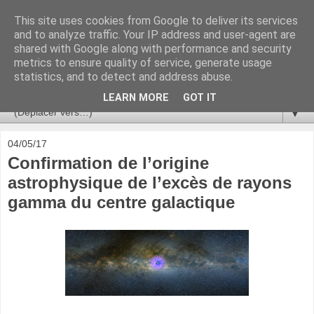
This site uses cookies from Google to deliver its services
Ça se passe là haut
and to analyze traffic. Your IP address and user-agent are
shared with Google along with performance and security
metrics to ensure quality of service, generate usage
Astronomie, Astrophysique, Astroparticules, Cosmologie.
statistics, and to detect and address abuse.
L'infini se contemple, indéfiniment. ISSN 2272-5768
LEARN MORE
GOT IT
▼
04/05/17
Confirmation de l’origine
astrophysique de l’excès de rayons
gamma du centre galactique