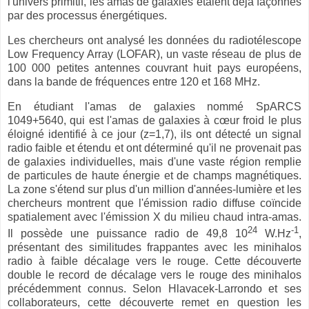
l'univers primitif, les amas de galaxies étaient déjà façonnés
par des processus énergétiques.
Les chercheurs ont analysé les données du radiotélescope
Low Frequency Array (LOFAR), un vaste réseau de plus de
100 000 petites antennes couvrant huit pays européens,
dans la bande de fréquences entre 120 et 168 MHz.
En étudiant l'amas de galaxies nommé SpARCS
1049+5640, qui est l'amas de galaxies à cœur froid le plus
éloigné identifié à ce jour (z=1,7), ils ont détecté un signal
radio faible et étendu et ont déterminé qu'il ne provenait pas
de galaxies individuelles, mais d'une vaste région remplie
de particules de haute énergie et de champs magnétiques.
La zone s'étend sur plus d'un million d'années-lumière et les
chercheurs montrent que l'émission radio diffuse coïncide
spatialement avec l'émission X du milieu chaud intra-amas.
24
-1
Il possède une puissance radio de 49,8 10
W.Hz
,
présentant des similitudes frappantes avec les minihalos
radio à faible décalage vers le rouge. Cette découverte
double le record de décalage vers le rouge des minihalos
précédemment connus. Selon Hlavacek-Larrondo et ses
collaborateurs, cette découverte remet en question les