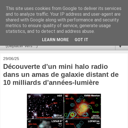
This site uses cookies from Google to deliver its services
Ça se passe là haut
and to analyze traffic. Your IP address and user-agent are
shared with Google along with performance and security
metrics to ensure quality of service, generate usage
Astronomie, Astrophysique, Astroparticules, Cosmologie.
statistics, and to detect and address abuse.
L'infini se contemple, indéfiniment. ISSN 2272-5768
LEARN MORE
GOT IT
▼
29/06/25
Découverte d'un mini halo radio
dans un amas de galaxie distant de
10 milliards d'années-lumière