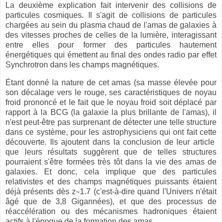
La deuxième explication fait intervenir des collisions de
particules cosmiques. Il s'agit de collisions de particules
chargées au sein du plasma chaud de l'amas de galaxies à
des vitesses proches de celles de la lumière, interagissant
entre elles pour former des particules hautement
énergétiques qui émettent au final des ondes radio par effet
Synchrotron dans les champs magnétiques.
Étant donné la nature de cet amas (sa masse élevée pour
son décalage vers le rouge, ses caractéristiques de noyau
froid prononcé et le fait que le noyau froid soit déplacé par
rapport à la BCG (la galaxie la plus brillante de l'amas), il
n'est peut-être pas surprenant de détecter une telle structure
dans ce système, pour les astrophysiciens qui ont fait cette
découverte. Ils ajoutent dans la conclusion de leur article
que leurs résultats suggèrent que de telles structures
pourraient s'être formées très tôt dans la vie des amas de
galaxies. Et donc, cela implique que des particules
relativistes et des champs magnétiques puissants étaient
déjà présents dès z∼1.7 (c'est-à-dire quand l'Univers n'était
âgé que de 3,8 Gigannées), et que des processus de
réaccélération ou des mécanismes hadroniques étaient
actifs à l'époque de la formation des amas.