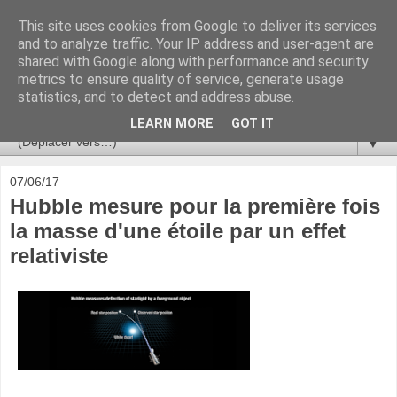
This site uses cookies from Google to deliver its services
Ça se passe là haut
and to analyze traffic. Your IP address and user-agent are
shared with Google along with performance and security
metrics to ensure quality of service, generate usage
Astronomie, Astrophysique, Astroparticules, Cosmologie.
statistics, and to detect and address abuse.
L'infini se contemple, indéfiniment. ISSN 2272-5768
LEARN MORE
GOT IT
▼
07/06/17
Hubble mesure pour la première fois
la masse d'une étoile par un effet
relativiste