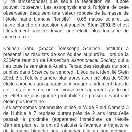
(2 milliarcsecondes) que seule la résolution de Hubble
pouvait l'observer. Les astrophysiciens à l'origine de cette
observation déduisent une valeur robuste de la masse de
l'étoile naine blanche "lentille" : 0,68 masse solaire. La
naine blanche en question est appelée
Stein 2051 B
et est
littéralement passée devant une étoile plus lointaine de
notre galaxie.
Kailash Sahu (Space Telescope Science Institute) a
présenté les résultats de son équipe aujourd'hui lors de la
230ème réunion de l'
American Astronomical Society
qui a
lieu toute la semaine à Austin, Texas, des résultats qui sont
publiés dans
Science
ce vendredi. L'équipe a identifié Stein
2051 B et l'étoile d'arrière plan après avoir trié plus de 5000
étoiles proches qui apparaissent bouger rapidement dans le
ciel. Les étoiles qui ont un mouvement apparent rapide ont
en effet une plus grande probabilité de passer devant une
étoile plus lointaine.
Les astronomes ont ensuite utilisé le Wide Field Camera 3
de Hubble à 7 reprises durant près de 2 ans lorsqu'elle
passait à proximité (apparente) immédiate de l'étoile
d'arrière plan, et ils ont dû calculer à l'avance la trajectoire
de la naine blanche pour observer pile au bon moment.