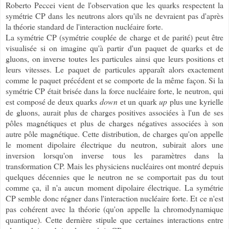
Roberto Peccei vient de l'observation que les quarks respectent la
symétrie CP dans les neutrons alors qu'ils ne devraient pas d'après
la théorie standard de l'interaction nucléaire forte.
La symétrie CP (symétrie couplée de charge et de parité) peut être
visualisée si on imagine qu'à partir d'un paquet de quarks et de
gluons, on inverse toutes les particules ainsi que leurs positions et
leurs vitesses. Le paquet de particules apparaît alors exactement
comme le paquet précédent et se comporte de la même façon. Si la
symétrie CP était brisée dans la force nucléaire forte, le neutron, qui
est composé de deux quarks
down
et un quark
up
plus une kyrielle
de gluons, aurait plus de charges positives associées à l'un de ses
pôles magnétiques et plus de charges négatives associées à son
autre pôle magnétique. Cette distribution, de charges qu'on appelle
le moment dipolaire électrique du neutron, subirait alors une
inversion lorsqu'on inverse tous les paramètres dans la
transformation CP. Mais les physiciens nucléaires ont montré depuis
quelques décennies que le neutron ne se comportait pas du tout
comme ça, il n'a aucun moment dipolaire électrique. La symétrie
CP semble donc régner dans l'interaction nucléaire forte. Et ce n'est
pas cohérent avec la théorie (qu'on appelle la chromodynamique
quantique). Cette dernière stipule que certaines interactions entre