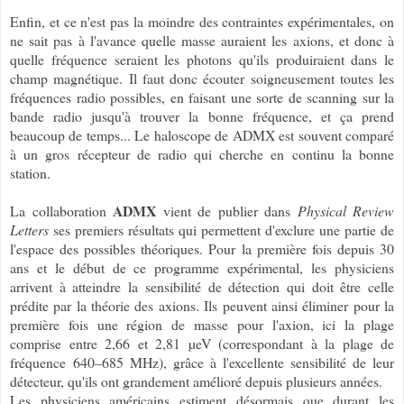
Enfin, et ce n'est pas la moindre des contraintes expérimentales, on
ne sait pas à l'avance quelle masse auraient les axions, et donc à
quelle fréquence seraient les photons qu'ils produiraient dans le
champ magnétique. Il faut donc écouter soigneusement toutes les
fréquences radio possibles, en faisant une sorte de scanning sur la
bande radio jusqu'à trouver la bonne fréquence, et ça prend
beaucoup de temps... Le haloscope de ADMX est souvent comparé
à un gros récepteur de radio qui cherche en continu la bonne
station.
ADMX
La collaboration
vient de publier dans
Physical Review
Letters
ses premiers résultats qui permettent d'exclure une partie de
l'espace des possibles théoriques. Pour la première fois depuis 30
ans et le début de ce programme expérimental, les physiciens
arrivent à atteindre la sensibilité de détection qui doit être celle
prédite par la théorie des axions. Ils peuvent ainsi éliminer pour la
première fois une région de masse pour l'axion, ici la plage
comprise entre 2,66 et 2,81 µeV (correspondant à la plage de
fréquence
640–685 MHz)
, grâce à l'excellente sensibilité de leur
détecteur, qu'ils ont grandement amélioré depuis plusieurs années.
Les physiciens américains estiment désormais que durant les