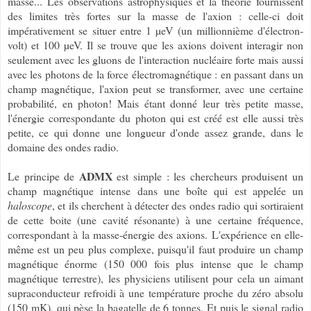
masse... Les observations astrophysiques et la théorie fournissent
des limites très fortes sur la masse de l'axion : celle-ci doit
impérativement se situer entre 1 µeV (un millionnième d'électron-
volt) et 100 µeV. Il se trouve que les axions doivent interagir non
seulement avec les gluons de l'interaction nucléaire forte mais aussi
avec les photons de la force électromagnétique : en passant dans un
champ magnétique, l'axion peut se transformer, avec une certaine
probabilité, en photon! Mais étant donné leur très petite masse,
l'énergie correspondante du photon qui est créé est elle aussi très
petite, ce qui donne une longueur d'onde assez grande, dans le
domaine des ondes radio.
ADMX
Le principe de
est simple : les chercheurs produisent un
champ magnétique intense dans une boîte qui est appelée un
haloscope
, et ils cherchent à détecter des ondes radio qui sortiraient
de cette boite (une cavité résonante) à une certaine fréquence,
correspondant à la masse-énergie des axions. L'expérience en elle-
même est un peu plus complexe, puisqu'il faut produire un champ
magnétique énorme (150 000 fois plus intense que le champ
magnétique terrestre), les physiciens utilisent pour cela un aimant
supraconducteur refroidi à une température proche du zéro absolu
(150 mK), qui pèse la bagatelle de 6 tonnes. Et puis le signal radio