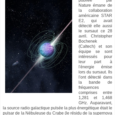
publiée par
Nature émane de
la collaboration
américaine STAR
E2, qui avait
détecté elle aussi
le sursaut ce 28
avril. Christopher
Bochenek
(Caltech) et son
équipe se sont
intéressés pour
leur part à
l'énergie émise
lors du sursaut. Ils
l'ont détecté dans
la bande de
fréquences
comprises entre
1,281 et 1,468
GHz. Auparavant,
la source radio galactique pulsée la plus énergétique était le
pulsar de la Nébuleuse du Crabe (le résidu de la supernova