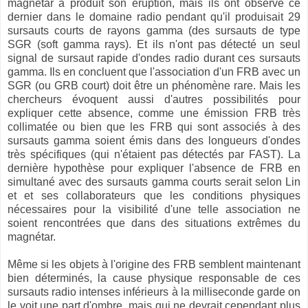
magnétar a produit son éruption, mais ils ont observé ce
dernier dans le domaine radio pendant qu'il produisait 29
sursauts courts de rayons gamma (des sursauts de type
SGR (soft gamma rays). Et ils n'ont pas détecté un seul
signal de sursaut rapide d'ondes radio durant ces sursauts
gamma. Ils en concluent que l'association d'un FRB avec un
SGR (ou GRB court) doit être un phénomène rare. Mais les
chercheurs évoquent aussi d'autres possibilités pour
expliquer cette absence, comme une émission FRB très
collimatée ou bien que les FRB qui sont associés à des
sursauts gamma soient émis dans des longueurs d'ondes
très spécifiques (qui n'étaient pas détectés par FAST). La
dernière hypothèse pour expliquer l'absence de FRB en
simultané avec des sursauts gamma courts serait selon Lin
et et ses collaborateurs que les conditions physiques
nécessaires pour la visibilité d'une telle association ne
soient rencontrées que dans des situations extrêmes du
magnétar.
Même si les objets à l'origine des FRB semblent maintenant
bien déterminés, la cause physique responsable de ces
sursauts radio intenses inférieurs à la milliseconde garde on
le voit une part d'ombre, mais qui ne devrait cependant plus