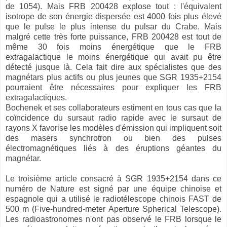
de 1054). Mais FRB 200428 explose tout : l'équivalent
isotrope de son énergie dispersée est 4000 fois plus élevé
que le pulse le plus intense du pulsar du Crabe. Mais
malgré cette très forte puissance, FRB 200428 est tout de
même 30 fois moins énergétique que le FRB
extragalactique le moins énergétique qui avait pu être
détecté jusque là. Cela fait dire aux spécialistes que des
magnétars plus actifs ou plus jeunes que SGR 1935+2154
pourraient être nécessaires pour expliquer les FRB
extragalactiques.
Bochenek et ses collaborateurs estiment en tous cas que la
coïncidence du sursaut radio rapide avec le sursaut de
rayons X favorise les modèles d'émission qui impliquent soit
des masers synchrotron ou bien des pulses
électromagnétiques liés à des éruptions géantes du
magnétar.
Le troisième article consacré à SGR 1935+2154 dans ce
numéro de Nature est signé par une équipe chinoise et
espagnole qui a utilisé le radiotélescope chinois FAST de
500 m (Five-hundred-meter Aperture Spherical Telescope).
Les radioastronomes n'ont pas observé le FRB lorsque le