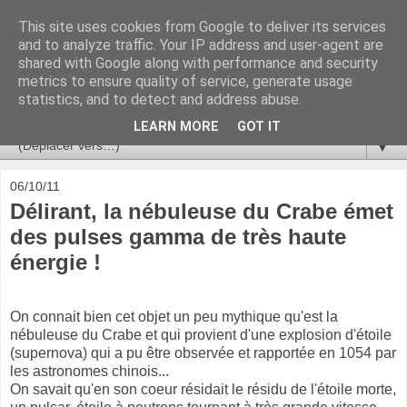
This site uses cookies from Google to deliver its services
Ça se passe là haut
and to analyze traffic. Your IP address and user-agent are
shared with Google along with performance and security
metrics to ensure quality of service, generate usage
Astronomie, Astrophysique, Astroparticules, Cosmologie.
statistics, and to detect and address abuse.
L'infini se contemple, indéfiniment. ISSN 2272-5768
LEARN MORE
GOT IT
▼
06/10/11
Délirant, la nébuleuse du Crabe émet
des pulses gamma de très haute
énergie !
On connait bien cet objet un peu mythique qu'est la
nébuleuse du Crabe et qui provient d'une explosion d'étoile
(supernova) qui a pu être observée et rapportée en 1054 par
les astronomes chinois...
On savait qu'en son coeur résidait le résidu de l'étoile morte,