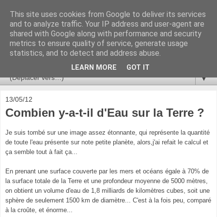
This site uses cookies from Google to deliver its services
Ça se passe là haut
and to analyze traffic. Your IP address and user-agent are
shared with Google along with performance and security
metrics to ensure quality of service, generate usage
Astronomie, Astrophysique, Astroparticules, Cosmologie.
statistics, and to detect and address abuse.
L'infini se contemple, indéfiniment. ISSN 2272-5768
LEARN MORE
GOT IT
▼
13/05/12
Combien y-a-t-il d'Eau sur la Terre ?
Je suis tombé sur une image assez étonnante, qui représente la quantité
de toute l'eau présente sur note petite planète, alors,j'ai refait le calcul et
ça semble tout à fait ça...
En prenant une surface couverte par les mers et océans égale à 70% de
la surface totale de la Terre et une profondeur moyenne de 5000 mètres,
on obtient un volume d'eau de 1,8 milliards de kilomètres cubes, soit une
sphère de seulement 1500 km de diamètre... C'est à la fois peu, comparé
à la croûte, et énorme...