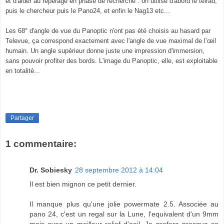
et d'aider au repérage en phase de recherche : on utilise d'abord le telrad,
puis le chercheur puis le Pano24, et enfin le Nag13 etc...
Les 68° d'angle de vue du Panoptic n'ont pas été choisis au hasard par
Televue, ça correspond exactement avec l'angle de vue maximal de l’œil
humain. Un angle supérieur donne juste une impression d'immersion,
sans pouvoir profiter des bords. L'image du Panoptic, elle, est exploitable
en totalité...
Partager
1 commentaire:
Dr. Sobiesky
28 septembre 2012 à 14:04
Il est bien mignon ce petit dernier.
Il manque plus qu'une jolie powermate 2.5. Associée au
pano 24, c'est un regal sur la Lune, l'equivalent d'un 9mm
mais avec un meilleur relief d'oeil. Je prefere presque ce