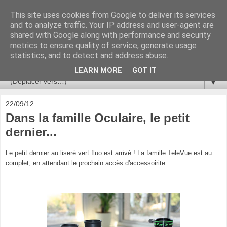
This site uses cookies from Google to deliver its services
Ça se passe là haut
and to analyze traffic. Your IP address and user-agent are
shared with Google along with performance and security
metrics to ensure quality of service, generate usage
Astronomie, Astrophysique, Astroparticules, Cosmologie.
statistics, and to detect and address abuse.
L'infini se contemple, indéfiniment. ISSN 2272-5768
LEARN MORE
GOT IT
▼
22/09/12
Dans la famille Oculaire, le petit
dernier...
Le petit dernier au liseré vert fluo est arrivé ! La famille TeleVue est au
complet, en attendant le prochain accès d'accessoirite ...