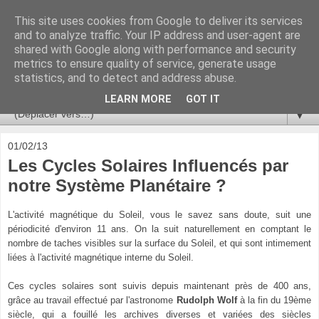
This site uses cookies from Google to deliver its services
Ça se passe là haut
and to analyze traffic. Your IP address and user-agent are
shared with Google along with performance and security
metrics to ensure quality of service, generate usage
Astronomie, Astrophysique, Astroparticules, Cosmologie.
statistics, and to detect and address abuse.
L'infini se contemple, indéfiniment. ISSN 2272-5768
LEARN MORE
GOT IT
▼
01/02/13
Les Cycles Solaires Influencés par
notre Système Planétaire ?
L'activité magnétique du Soleil, vous le savez sans doute, suit une
périodicité d'environ 11 ans. On la suit naturellement en comptant le
nombre de taches visibles sur la surface du Soleil, et qui sont intimement
liées à l'activité magnétique interne du Soleil.
Ces cycles solaires sont suivis depuis maintenant près de 400 ans,
grâce au travail effectué par l'astronome
Rudolph Wolf
à la fin du 19ème
siècle, qui a fouillé les archives diverses et variées des siècles