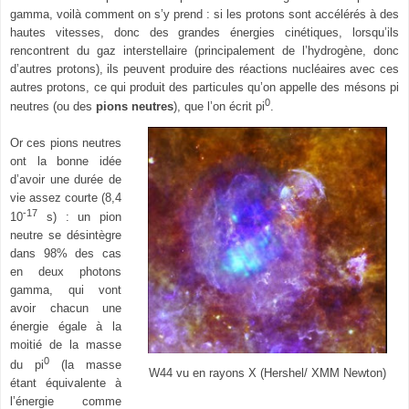
gamma, voilà comment on s’y prend : si les protons sont accélérés à des
hautes vitesses, donc des grandes énergies cinétiques, lorsqu’ils
rencontrent du gaz interstellaire (principalement de l’hydrogène, donc
d’autres protons), ils peuvent produire des réactions nucléaires avec ces
autres protons, ce qui produit des particules qu’on appelle des mésons pi
0
neutres (ou des
pions neutres
), que l’on écrit
pi
.
Or ces pions neutres
ont la bonne idée
d’avoir une durée de
vie assez courte (8,4
-17
10
s) : un pion
neutre se désintègre
dans 98% des cas
en deux photons
gamma, qui vont
avoir chacun une
énergie égale à la
moitié de la masse
0
du
pi
(la masse
W44 vu en rayons X (Hershel/ XMM Newton)
étant équivalente à
l’énergie comme