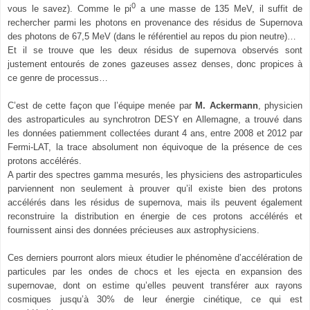
0
vous le savez). Comme le
pi
a une masse de 135 MeV, il suffit de
rechercher parmi les photons en provenance des résidus de Supernova
des photons de 67,5 MeV (dans le référentiel au repos du pion neutre)…
Et il se trouve que les deux résidus de supernova observés sont
justement entourés de zones gazeuses assez denses, donc propices à
ce genre de processus…
C’est de cette façon que l’équipe menée par
M. Ackermann
, physicien
des astroparticules au synchrotron DESY en Allemagne, a trouvé dans
les données patiemment collectées durant 4 ans, entre 2008 et 2012 par
Fermi-LAT, la trace absolument non équivoque de la présence de ces
protons accélérés.
A partir des spectres gamma mesurés, les physiciens des astroparticules
parviennent non seulement à prouver qu’il existe bien des protons
accélérés dans les résidus de supernova, mais ils peuvent également
reconstruire la distribution en énergie de ces protons accélérés et
fournissent ainsi des données précieuses aux astrophysiciens.
Ces derniers pourront alors mieux étudier le phénomène d’accélération de
particules par les ondes de chocs et les ejecta en expansion des
supernovae, dont on estime qu’elles peuvent transférer aux rayons
cosmiques jusqu’à 30% de leur énergie cinétique, ce qui est