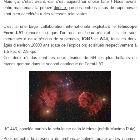
Mais ça, c’était avant, car c’est aujourd’hui chose faite ! Nous avons
enfin maintenant la preuve
directe
que des protons issus de supernovae
sont bien accélérés à des vitesses relativistes.
C’est à une large collaboration internationale exploitant le
télescope
Fermi-LAT
(encore lui) que l’on doit ce beau résultat. Ils se sont
intéressés à deux résidus de supernova,
IC443
et
W44
, tous les deux
âgés d’environ 10000 ans (date de l’explosion) et situés respectivement à
1,5 kpc et 2,9 kpc.
Ces deux résidus sont les deux résidus de SN les plus brillants en
rayons gamma dans le second catalogue de Fermi-LAT.
IC 443, appelée parfois la nébuleuse de la Méduse (crédit Maximo Ruiz)
Pour détecter la présence de protons accélérés grâce à des photons