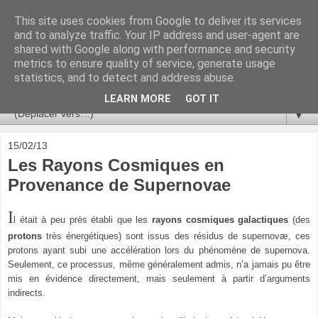
This site uses cookies from Google to deliver its services
Ça se passe là haut
and to analyze traffic. Your IP address and user-agent are
shared with Google along with performance and security
metrics to ensure quality of service, generate usage
Astronomie, Astrophysique, Astroparticules, Cosmologie.
statistics, and to detect and address abuse.
L'infini se contemple, indéfiniment. ISSN 2272-5768
LEARN MORE
GOT IT
▼
15/02/13
Les Rayons Cosmiques en
Provenance de Supernovae
I
l était à peu près établi que les
rayons cosmiques galactiques
(des
protons
très énergétiques) sont issus des résidus de
supernovæ
, ces
protons ayant subi une accélération lors du phénomène de supernova.
Seulement, ce processus, même généralement admis, n’a jamais pu être
mis en évidence directement, mais seulement à partir d’arguments
indirects.