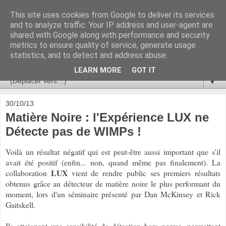
This site uses cookies from Google to deliver its services
Ça se passe là haut
and to analyze traffic. Your IP address and user-agent are
shared with Google along with performance and security
metrics to ensure quality of service, generate usage
Astronomie, Astrophysique, Astroparticules, Cosmologie.
statistics, and to detect and address abuse.
L'infini se contemple, indéfiniment. ISSN 2272-5768
LEARN MORE
GOT IT
▼
30/10/13
Matière Noire : l'Expérience LUX ne
Détecte pas de WIMPs !
Voilà un résultat négatif qui est peut-être aussi important que s'il
avait été positif (enfin... non, quand même pas finalement). La
LUX
collaboration
vient de rendre public ses premiers résultats
obtenus grâce au détecteur de matière noire le plus performant du
moment, lors d'un séminaire présenté par Dan McKinsey et Rick
Gaitskell.
Ils atteignent une sensibilité de détection hors norme, permettant