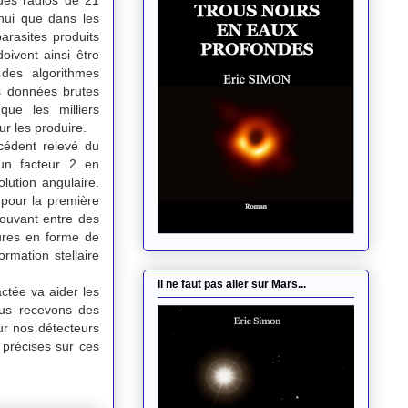
'hui que dans les
rasites produits
oivent ainsi être
 des algorithmes
s données brutes
ue les milliers
r les produire.
écédent relevé
du
un facteur 2 en
olution angulaire.
 pour la première
trouvant entre des
tures en forme de
rmation stellaire
Il ne faut pas aller sur Mars...
ctée va aider les
ous recevons des
ur nos détecteurs
 précises sur ces