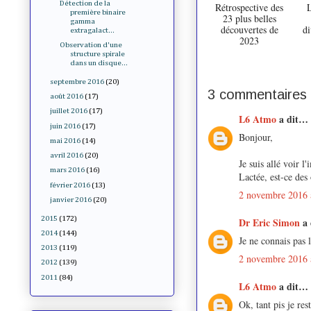
Détection de la
Rétrospective des
L
première binaire
23 plus belles
gamma
découvertes de
di
extragalact...
2023
Observation d'une
structure spirale
dans un disque...
septembre 2016
(20)
3 commentaires 
août 2016
(17)
juillet 2016
(17)
L6 Atmo
a dit…
juin 2016
(17)
Bonjour,
mai 2016
(14)
avril 2016
(20)
Je suis allé voir l
mars 2016
(16)
Lactée, est-ce des 
février 2016
(13)
2 novembre 2016 
janvier 2016
(20)
2015
(172)
Dr Eric Simon
a
2014
(144)
Je ne connais pas l
2013
(119)
2 novembre 2016 
2012
(139)
2011
(84)
L6 Atmo
a dit…
Ok, tant pis je re