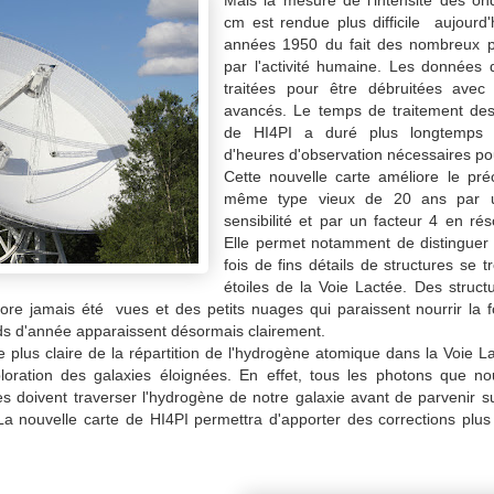
cm est rendue plus difficile aujourd
années 1950 du fait des nombreux pa
par l'activité humaine. Les données d
traitées pour être débruitées avec
avancés. Le temps de traitement de
de HI4PI a duré plus longtemps q
d'heures d'observation nécessaires pou
Cette nouvelle carte améliore le pr
même type
vieux de 20 ans par 
sensibilité et par un facteur 4 en rés
Elle permet notamment de distinguer
fois de fins détails de structures se 
étoiles de la Voie Lactée. Des struc
ore jamais été vues et des petits nuages qui paraissent nourrir la fo
rds d'année apparaissent désormais clairement.
 plus claire de la répartition de l'hydrogène atomique dans la Voie La
loration des galaxies éloignées. En effet, tous les photons que n
es doivent traverser l'hydrogène de notre galaxie avant de parvenir s
La nouvelle carte de HI4PI permettra d'apporter des corrections plus