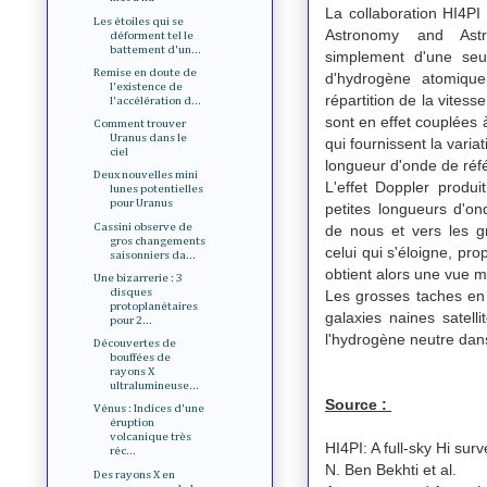
La collaboration HI4PI 
Les étoiles qui se
Astronomy and Astr
déforment tel le
battement d'un...
simplement d'une seul
Remise en doute de
d'hydrogène atomique
l'existence de
répartition de la vites
l'accélération d...
sont en effet couplées
Comment trouver
Uranus dans le
qui fournissent la varia
ciel
longueur d'onde de réf
Deux nouvelles mini
L'effet Doppler produi
lunes potentielles
pour Uranus
petites longueurs d'o
Cassini observe de
de nous et vers les g
gros changements
celui qui s'éloigne, pr
saisonniers da...
obtient alors une vue m
Une bizarrerie : 3
disques
Les grosses taches en 
protoplanétaires
galaxies naines satell
pour 2...
l'hydrogène neutre dans
Découvertes de
bouffées de
rayons X
ultralumineuse...
Source :
Vénus : Indices d'une
éruption
volcanique très
HI4PI: A full-sky Hi s
réc...
N. Ben Bekhti et al.
Des rayons X en