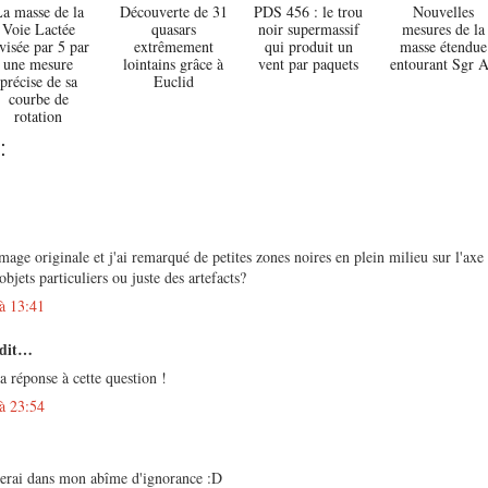
a masse de la
Découverte de 31
PDS 456 : le trou
Nouvelles
Voie Lactée
quasars
noir supermassif
mesures de la
visée par 5 par
extrêmement
qui produit un
masse étendue
une mesure
lointains grâce à
vent par paquets
entourant Sgr 
précise de sa
Euclid
courbe de
rotation
:
'image originale et j'ai remarqué de petites zones noires en plein milieu sur l'axe
objets particuliers ou juste des artefacts?
à 13:41
 dit…
a réponse à cette question !
à 23:54
sterai dans mon abîme d'ignorance :D