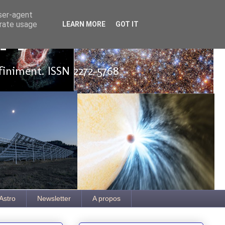
user-agent
erate usage
LEARN MORE
GOT IT
ut
finiment. ISSN 2272-5768
Astro
Newsletter
A propos