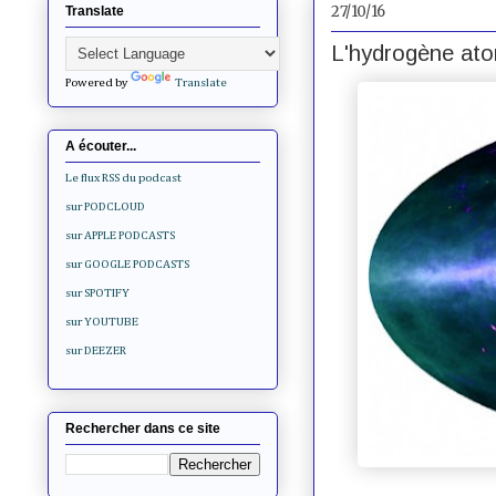
27/10/16
Translate
L'hydrogène ato
Powered by
Translate
A écouter...
Le flux RSS du podcast
sur PODCLOUD
sur APPLE PODCASTS
sur GOOGLE PODCASTS
sur SPOTIFY
sur YOUTUBE
sur DEEZER
Rechercher dans ce site