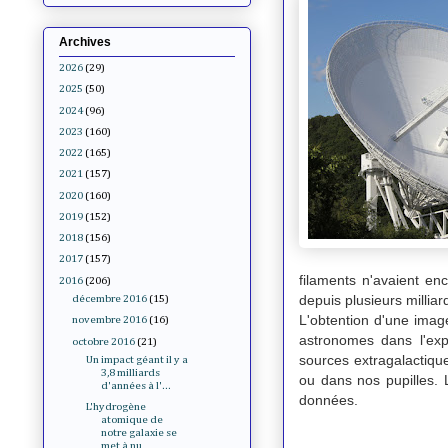
Archives
2026
(29)
2025
(50)
2024
(96)
2023
(160)
2022
(165)
2021
(157)
2020
(160)
2019
(152)
2018
(156)
2017
(157)
filaments n'avaient enc
2016
(206)
depuis plusieurs millia
décembre 2016
(15)
L'obtention d'une image
novembre 2016
(16)
astronomes dans l'exp
octobre 2016
(21)
sources extragalactiqu
Un impact géant il y a
3,8 milliards
ou dans nos pupilles. 
d'années à l'...
données.
L'hydrogène
atomique de
notre galaxie se
met à nu