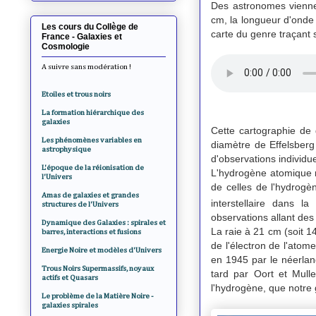
Des astronomes viennen
cm, la longueur d'onde 
Les cours du Collège de
carte du genre traçant s
France - Galaxies et
Cosmologie
A suivre sans modération !
Etoiles et trous noirs
La formation hiérarchique des
galaxies
Cette cartographie de
Les phénomènes variables en
diamètre de Effelsberg
astrophysique
d'observations individue
L'époque de la réionisation de
L'hydrogène atomique ne
l'Univers
de celles de l'hydrogè
Amas de galaxies et grandes
interstellaire dans l
structures de l'Univers
observations allant de
Dynamique des Galaxies : spirales et
La raie à 21 cm (soit 14
barres, interactions et fusions
de l'électron de l'atom
Energie Noire et modèles d'Univers
en 1945 par le néerlan
Trous Noirs Supermassifs, noyaux
tard par Oort et Mull
actifs et Quasars
l'hydrogène, que notre 
Le problème de la Matière Noire -
galaxies spirales