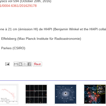
sics vol 594 (October 20th, 2016)
051/0004-6361/201629178
ène à 21 cm (émission HI) de HI4PI (Benjamin Winkel et the HI4PI colla
 Effelsberg (Max Planck Institute für Radioastronomie)
e Parkes (CSIRO)