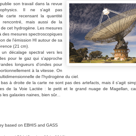
publie son travail dans la revue
ophysics. Il ne s'agit pas
e carte recensant la quantité
 rencontré, mais aussi de la
se de cet hydrogène. Les mesures
 à des mesures spectroscopiques
tion de l'émission HI autour de sa
érence (21 cm).
t un décalage spectral vers les
ndes pour le gaz qui s'approche
randes longueurs d'ondes pour
oportionnellement à la vitesse. On
ultidimensionnelle de l'hydrogène du ciel.
bas à droite de la carte ne sont pas des artefacts, mais il s'agit si
ites de la Voie Lactée : le petit et le grand nuage de Magellan, ca
 les galaxies naines, bien sûr...
urvey based on EBHIS and GASS