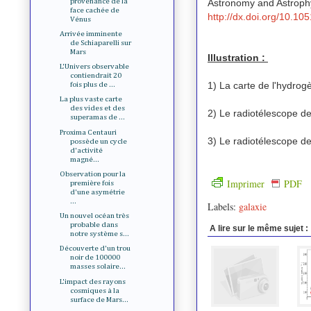
Astronomy and Astrophy
provenance de la
face cachée de
http://dx.doi.org/10.1
Vénus
Arrivée imminente
de Schiaparelli sur
Mars
Illustration :
L'Univers observable
contiendrait 20
1) La carte de l'hydrog
fois plus de ...
La plus vaste carte
des vides et des
2) Le radiotélescope de
superamas de ...
Proxima Centauri
3) Le radiotélescope d
possède un cycle
d'activité
magné...
Observation pour la
Imprimer
PDF
première fois
d'une asymétrie
...
Labels:
galaxie
Un nouvel océan très
probable dans
A lire sur le même sujet :
notre système s...
Découverte d'un trou
noir de 100000
masses solaire...
L'impact des rayons
cosmiques à la
surface de Mars...