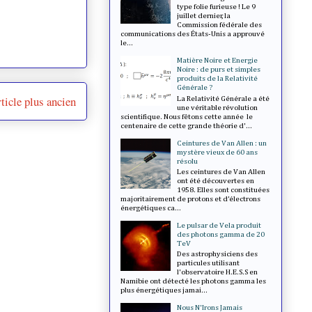
type folie furieuse ! Le 9
juillet dernier, la
Commission fédérale des
communications des États-Unis a approuvé
le...
Matière Noire et Energie
Noire : de purs et simples
produits de la Relativité
Générale ?
ticle plus ancien
La Relativité Générale a été
une véritable révolution
scientifique. Nous fêtons cette année le
centenaire de cette grande théorie d'...
Ceintures de Van Allen : un
mystère vieux de 60 ans
résolu
Les ceintures de Van Allen
ont été découvertes en
1958. Elles sont constituées
majoritairement de protons et d’électrons
énergétiques ca...
Le pulsar de Vela produit
des photons gamma de 20
TeV
Des astrophysiciens des
particules utilisant
l'observatoire H.E.S.S en
Namibie ont détecté les photons gamma les
plus énergétiques jamai...
Nous N'Irons Jamais