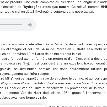
t de produire une carte complète du ciel dans une longueur d'onde 
d'émission de l'
hydrogène atomique neutre
. Ce relevé, nommé
HI4
ur tout le ciel en détail l'hydrogène contenu dans notre galaxie.
 grande ampleur a été effectuée à l'aide de deux radiotélescopes, 
 en Allemagne et celui de 64 m de Parkes en Australie et a mobilisé 
lles pour environ 10 milliards de points sur tout le ciel.
utre (un seul atome, formé d'un proton et d'un électron), a des propr
ne moléculaire (H
). Il est considéré être un excellent traceur quantit
2
a galaxie, sa distribution spatiale est donc couramment utilisée p
s rayons gamma aux infra-rouges.
20 MHz), qui est appelée la raie de structure hyperfine, et qui correspo
e d'hydrogène d'une orientation "up" à une orientation "down" de son s
dais Hendrick Van de Hulst et découverte en provenance de la Voie 
er. Le même Van de Hulst déduisit en 1954, grâce à l'observation 
galaxie avait une forme spirale.
Mais la mesure de l'intensité des o