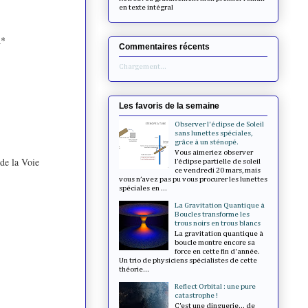
en texte intégral
A*
Commentaires récents
Chargement...
Les favoris de la semaine
Observer l'éclipse de Soleil
sans lunettes spéciales,
grâce à un sténopé.
Vous aimeriez observer
 de la Voie
l’éclipse partielle de soleil
ce vendredi 20 mars, mais
vous n’avez pas pu vous procurer les lunettes
spéciales en ...
La Gravitation Quantique à
Boucles transforme les
trous noirs en trous blancs
La gravitation quantique à
boucle montre encore sa
force en cette fin d'année.
Un trio de physiciens spécialistes de cette
théorie...
Reflect Orbital : une pure
catastrophe !
C’est une dinguerie... de