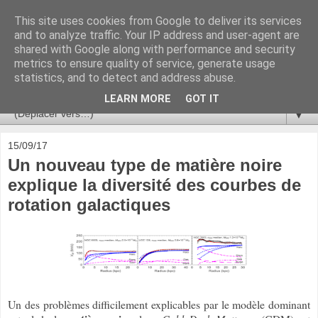
This site uses cookies from Google to deliver its services
Ça se passe là haut
and to analyze traffic. Your IP address and user-agent are
shared with Google along with performance and security
metrics to ensure quality of service, generate usage
Astronomie, Astrophysique, Astroparticules, Cosmologie.
statistics, and to detect and address abuse.
L'infini se contemple, indéfiniment. ISSN 2272-5768
LEARN MORE
GOT IT
▼
15/09/17
Un nouveau type de matière noire
explique la diversité des courbes de
rotation galactiques
Un des problèmes difficilement explicables par le modèle dominant