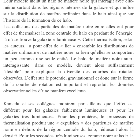
Leur modèle inclut un halo de matière noire qui interagit avec elle-
même surtout dans les régions internes de la galaxie et qui influe
sur la distribution de matière ordinaire dans le halo ainsi que sur
l’histoire de la formation de ce halo.
Les collisions des particules de matière noire entre elles ont pour
effet de thermaliser la zone centrale du halo en perdant de l’énergie,
là où se trouve la galaxie « lumineuse ». Cette thermalisation, selon
les auteurs,
a pour effet de « lier » ensemble les distributions de
matière ordinaire et de matière noire, si bien qu’elles se comportent
un peu comme une seule entité. Le halo de matière noire auto-
interagissante, dans ce modèle, devient alors suffisamment
"flexible" pour expliquer la diversité des courbes de rotation
observées. L
’effet sur le potentiel gravitationnel et donc sur la forme
de la courbe de rotation est important et reproduit les données
observationnelles
d’une manière excellente
.
Kamada et ses collègues montrent par ailleurs que l’effet est
différent pour les galaxies faiblement lumineuses et pour les
galaxies très lumineuses. Pour les premières, le processus de
thermalisation produit une « expulsion » des particules de matière
noire en dehors de la région centrale du halo, réduisant alors la
densité. Pour les secondes, très lumineuses, comme notre galaxie, la