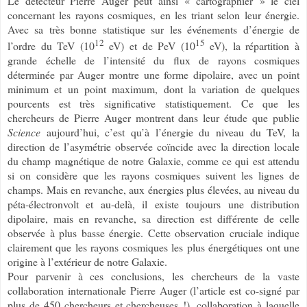
Le détecteur Pierre Auger peut ainsi « cartographier » le ciel
concernant les rayons cosmiques, en les triant selon leur énergie.
Avec sa très bonne statistique sur les événements d’énergie de
12
15
l’ordre du TeV (10
eV) et de PeV (10
eV), la répartition à
grande échelle de l’intensité du flux de rayons cosmiques
déterminée par Auger montre une forme dipolaire, avec un point
minimum et un point maximum, dont la variation de quelques
pourcents est très significative statistiquement. Ce que les
chercheurs de Pierre Auger montrent dans leur étude que publie
Science
aujourd’hui, c’est qu’à l’énergie du niveau du TeV, la
direction de l’asymétrie observée coïncide avec la direction locale
du champ magnétique de notre Galaxie, comme ce qui est attendu
si on considère que les rayons cosmiques suivent les lignes de
champs. Mais en revanche, aux énergies plus élevées, au niveau du
péta-électronvolt et au-delà, il existe toujours une distribution
dipolaire, mais en revanche, sa direction est différente de celle
observée à plus basse énergie. Cette observation cruciale indique
clairement que les rayons cosmiques les plus énergétiques ont une
origine à l’extérieur de notre Galaxie.
Pour parvenir à ces conclusions, les chercheurs de la vaste
collaboration internationale Pierre Auger (l’article est co-signé par
plus de 450 chercheurs et chercheuses !), collaboration à laquelle