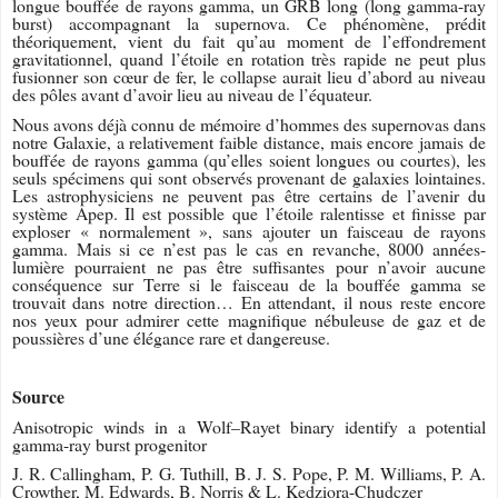
longue bouffée de rayons gamma, un GRB long (long gamma-ray
burst) accompagnant la supernova. Ce phénomène, prédit
théoriquement, vient du fait qu’au moment de l’effondrement
gravitationnel, quand l’étoile en rotation très rapide ne peut plus
fusionner son cœur de fer, le collapse aurait lieu d’abord au niveau
des pôles avant d’avoir lieu au niveau de l’équateur.
Nous avons déjà connu de mémoire d’hommes des supernovas dans
notre Galaxie, a relativement faible distance, mais encore jamais de
bouffée de rayons gamma (qu’elles soient longues ou courtes), les
seuls spécimens qui sont observés provenant de galaxies lointaines.
Les astrophysiciens ne peuvent pas être certains de l’avenir du
système Apep. Il est possible que l’étoile ralentisse et finisse par
exploser « normalement », sans ajouter un faisceau de rayons
gamma. Mais si ce n’est pas le cas en revanche, 8000 années-
lumière pourraient ne pas être suffisantes pour n’avoir aucune
conséquence sur Terre si le faisceau de la bouffée gamma se
trouvait dans notre direction… En attendant, il nous reste encore
nos yeux pour admirer cette magnifique nébuleuse de gaz et de
poussières d’une élégance rare et dangereuse.
Source
Anisotropic winds in a Wolf–Rayet binary identify a potential
gamma-ray burst progenitor
J. R. Callingham, P. G. Tuthill, B. J. S. Pope, P. M. Williams, P. A.
Crowther, M. Edwards, B. Norris & L. Kedziora-Chudczer