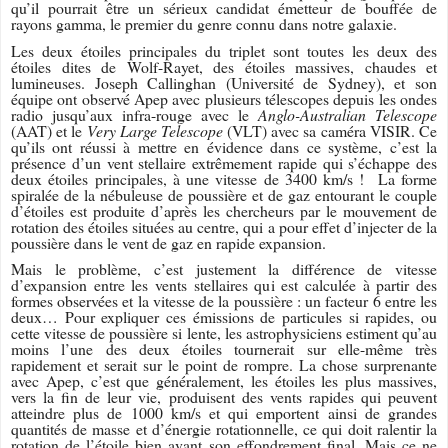
qu’il pourrait être un sérieux candidat émetteur de bouffée de
rayons gamma, le premier du genre connu dans notre galaxie.
Les deux étoiles principales du triplet sont toutes les deux des
étoiles dites de Wolf-Rayet, des étoiles massives, chaudes et
lumineuses. Joseph Callinghan (Université de Sydney), et son
équipe ont observé Apep avec plusieurs télescopes depuis les ondes
radio jusqu’aux infra-rouge avec le
Anglo-Australian Telescope
(AAT) et le
Very Large Telescope
(VLT) avec sa caméra VISIR. Ce
qu’ils ont réussi à mettre en évidence dans ce système, c’est la
présence d’un vent stellaire extrêmement rapide qui s’échappe des
deux étoiles principales, à une vitesse de 3400 km/s ! La forme
spiralée de la nébuleuse de poussière et de gaz entourant le couple
d’étoiles est produite d’après les chercheurs par le mouvement de
rotation des étoiles situées au centre, qui a pour effet d’injecter de la
poussière dans le vent de gaz en rapide expansion.
Mais le problème, c’est justement la différence de vitesse
d’expansion entre les vents stellaires qui est calculée à partir des
formes observées et la vitesse de la poussière : un facteur 6 entre les
deux… Pour expliquer ces émissions de particules si rapides, ou
cette vitesse de poussière si lente, les astrophysiciens estiment qu’au
moins l’une des deux étoiles tournerait sur elle-même très
rapidement et serait sur le point de rompre. La chose surprenante
avec Apep, c’est que généralement, les étoiles les plus massives,
vers la fin de leur vie, produisent des vents rapides qui peuvent
atteindre plus de 1000 km/s et qui emportent ainsi de grandes
quantités de masse et d’énergie rotationnelle, ce qui doit ralentir la
rotation de l’étoile bien avant son effondrement final. Mais ce ne