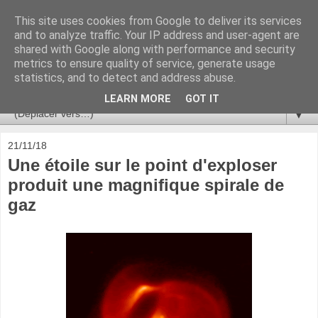
This site uses cookies from Google to deliver its services
Ça se passe là haut
and to analyze traffic. Your IP address and user-agent are
shared with Google along with performance and security
metrics to ensure quality of service, generate usage
Astronomie, Astrophysique, Astroparticules, Cosmologie.
statistics, and to detect and address abuse.
L'infini se contemple, indéfiniment. ISSN 2272-5768
LEARN MORE
GOT IT
▼
21/11/18
Une étoile sur le point d'exploser
produit une magnifique spirale de
gaz