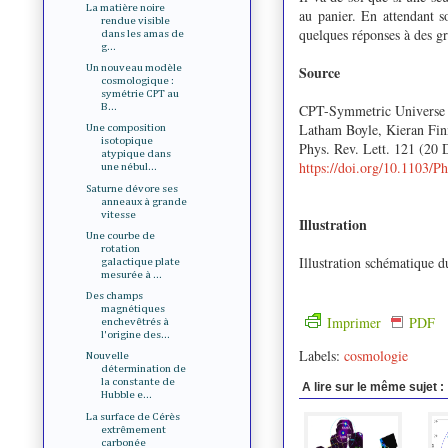
La matière noire
au panier. En attendant 
rendue visible
quelques réponses à des gr
dans les amas de
g...
Un nouveau modèle
Source
cosmologique :
symétrie CPT au
B...
CPT-Symmetric Universe
Latham Boyle, Kieran Fin
Une composition
isotopique
Phys. Rev. Lett. 121 (20
atypique dans
https://doi.org/10.1103/
une nébul...
Saturne dévore ses
anneaux à grande
vitesse
Illustration
Une courbe de
rotation
Illustration schématique 
galactique plate
mesurée à ...
Des champs
magnétiques
Imprimer
PDF
enchevêtrés à
l'origine des...
Labels:
cosmologie
Nouvelle
détermination de
la constante de
A lire sur le même sujet :
Hubble e...
La surface de Cérès
extrêmement
carbonée