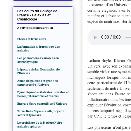
l'existence d'un Univers 
certaine élégance, avec l
Les cours du Collège de
matière et l'absence d'an
France - Galaxies et
Cosmologie
espèce de neutrinos, stéril
A suivre sans modération !
Etoiles et trous noirs
La formation hiérarchique des
galaxies
Les phénomènes variables en
Latham Boyle, Kieran Finn
astrophysique
Univers, avec son expansi
L'époque de la réionisation de
semble violer une symétri
l'Univers
inchangées lorsque l'on in
Amas de galaxies et grandes
cette particularité de l'
structures de l'Univers
seulement de notre Univer
Dynamique des Galaxies : spirales et
s'écoulant dans l'autre 
barres, interactions et fusions
inflationnaire dans les to
Energie Noire et modèles d'Univers
expliquer l'évolution cos
le sens temporel négatif 
Trous Noirs Supermassifs, noyaux
par CPT, le temps et l'esp
actifs et Quasars
Le problème de la Matière Noire -
Les physiciens n'ont pas e
galaxies spirales