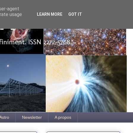
user-agent
erate usage
LEARN MORE
GOT IT
ut
finiment. ISSN 2272-5768
Astro
Newsletter
A propos