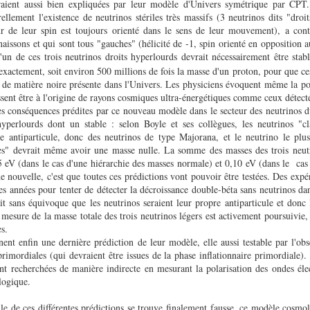
eraient aussi bien expliquées par leur modèle d'Univers symétrique par CPT
ellement l'existence de neutrinos stériles très massifs (3 neutrinos dits "droit
ur de leur spin est toujours orienté dans le sens de leur mouvement)
, a cont
naissons et qui sont tous "gauches" (hélicité de -1, spin orienté en opposition
un de ces trois neutrinos droits hyperlourds devrait nécessairement être stabl
xactement, soit environ 500 millions de fois la masse d'un proton, pour que ce
 de matière noire présente dans l'Univers. Les physiciens évoquent même la pos
ssent être à l'origine de rayons cosmiques ultra-énergétiques comme ceux détec
es conséquences prédites par ce nouveau modèle dans le secteur des neutrinos du
yperlourds dont un stable : selon Boyle et ses collègues, les neutrinos "cl
e antiparticule, donc des neutrinos de type Majorana, et le neutrino le plus
ues" devrait même avoir une masse nulle. La somme des masses des trois neutr
5 eV (dans le cas d'une hiérarchie des masses normale) et 0,10 eV (dans le cas
 nouvelle, c'est que toutes ces prédictions vont pouvoir être testées. Des expé
s années pour tenter de détecter la décroissance double-béta sans neutrinos dan
ait sans équivoque que les neutrinos seraient leur propre antiparticule et donc
esure de la masse totale des trois neutrinos légers est activement poursuivie
es.
nt enfin une dernière prédiction de leur modèle, elle aussi testable par l'obs
primordiales (qui devraient être issues de la phase inflationnaire primordiale). 
ont recherchées de manière indirecte en mesurant la polarisation des ondes él
logique.
ule de ces différentes prédictions se trouve finalement fausse, ce modèle cosmo