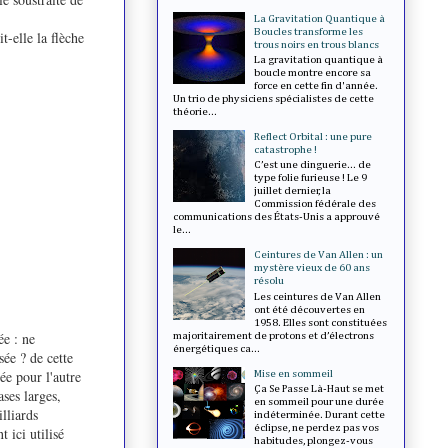
La Gravitation Quantique à
Boucles transforme les
t-elle la flèche
trous noirs en trous blancs
La gravitation quantique à
boucle montre encore sa
force en cette fin d'année.
Un trio de physiciens spécialistes de cette
théorie...
Reflect Orbital : une pure
catastrophe !
C’est une dinguerie... de
type folie furieuse ! Le 9
juillet dernier, la
Commission fédérale des
communications des États-Unis a approuvé
le...
Ceintures de Van Allen : un
mystère vieux de 60 ans
résolu
Les ceintures de Van Allen
ont été découvertes en
1958. Elles sont constituées
e : ne
majoritairement de protons et d’électrons
énergétiques ca...
sée ? de cette
e pour l'autre
Mise en sommeil
Ça Se Passe Là-Haut se met
ses larges,
en sommeil pour une durée
lliards
indéterminée. Durant cette
éclipse, ne perdez pas vos
 ici utilisé
habitudes, plongez-vous