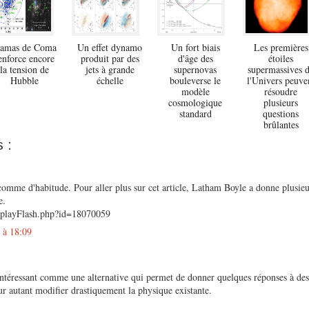
'amas de Coma
Un effet dynamo
Un fort biais
Les premières
enforce encore
produit par des
d'âge des
étoiles
la tension de
jets à grande
supernovas
supermassives 
Hubble
échelle
bouleverse le
l'Univers peuve
modèle
résoudre
cosmologique
plusieurs
standard
questions
brûlantes
 :
 comme d'habitude. Pour aller plus sur cet article, Latham Boyle a donne plusie
e.
displayFlash.php?id=18070059
 à 18:09
intéressant comme une alternative qui permet de donner quelques réponses à de
ur autant modifier drastiquement la physique existante.