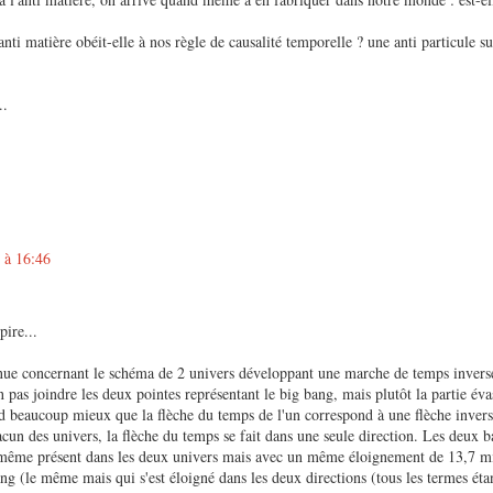
anti matière obéit-elle à nos règle de causalité temporelle ? une anti particule sui
..
 à 16:46
pire...
nue concernant le schéma de 2 univers développant une marche de temps inversé
n pas joindre les deux pointes représentant le big bang, mais plutôt la partie éva
 beaucoup mieux que la flèche du temps de l'un correspond à une flèche inversé
cun des univers, la flèche du temps se fait dans une seule direction. Les deux ba
même présent dans les deux univers mais avec un même éloignement de 13,7 mi
ng (le même mais qui s'est éloigné dans les deux directions (tous les termes étant