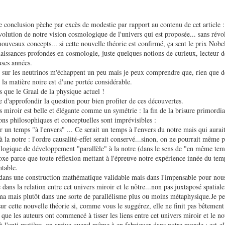
e conclusion pèche par excès de modestie par rapport au contenu de cet article : 
lution de notre vision cosmologique de l'univers qui est proposée... sans révo
ouveaux concepts... si cette nouvelle théorie est confirmé, ça sent le prix Nobel
naissances profondes en cosmologie, juste quelques notions de curieux, lecteur d
ses années.
 sur les neutrinos m'échappent un peu mais je peux comprendre que, rien que de
e la matière noire est d'une portée considérable.
s que le Graal de la physique actuel !
d'approfondir la question pour bien profiter de ces découvertes.
s miroir est belle et élégante comme un symétrie : la fin de la brisure primordia
ons philosophiques et conceptuelles sont imprévisibles :
n temps "à l'envers" ... Ce serait un temps à l'envers du notre mais qui aurai
 la notre : l'ordre causalité-effet serait conservé...sinon, on ne pourrait même p
logique de développement "parallèle" à la notre (dans le sens de "en même tem
oxe parce que toute réflexion mettant à l'épreuve notre expérience innée du tem
table.
dans une construction mathématique validable mais dans l'impensable pour nous
e dans la relation entre cet univers miroir et le nôtre...non pas juxtaposé spati
ma mais plutôt dans une sorte de parallélisme plus ou moins métaphysique.Je pe
sur cette nouvelle théorie si, comme vous le suggérez, elle ne finit pas bêtement 
que les auteurs ont commencé à tisser les liens entre cet univers miroir et le not
 à l'anti matière, on arrive quand même à en fabriquer dans notre monde : est-ell