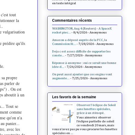
en texte intégral
c'est tout
lutionner la
Commentaires récents
..
WASHINGTON, Aug 4 (Reuters) - A SpaceX
e vulgarisation
rocket piec...
- 8/4/2026
- Anonymous
Amazon a déposé auprès de la FCC, la
 prédire qu'ils
Commission fé...
- 7/28/2026
- Anonymous
Deja c est assez difficile de supporter les
conste...
- 7/27/2026
- Anonymous
Réponse à anonyme : oui ce serait une bonne
le.
idée d...
- 7/26/2026
- Anonymous
On peut aussi ajouter que ces engins vont
t sa propre
augmente...
- 7/25/2026
- Anonymous
as parler de
ps") . On est
ps aboutit à un
Les favoris de la semaine
Observer l'éclipse de Soleil
... Tout se
sans lunettes spéciales,
alement comme
grâce à un sténopé.
nse qu'on n'a
Vous aimeriez observer
l’éclipse partielle de soleil
au panier...
ce vendredi 20 mars, mais
re, avec les
vous n’avez pas pu vous procurer les lunettes
spéciales en ...
e soustraite de