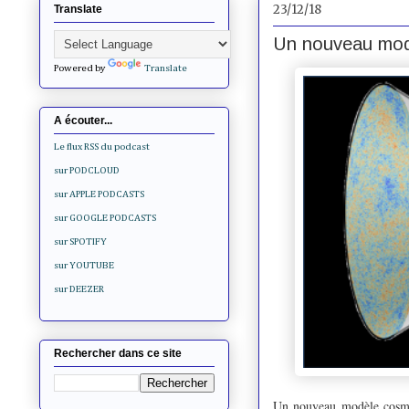
23/12/18
Translate
Un nouveau mod
Powered by
Translate
A écouter...
Le flux RSS du podcast
sur PODCLOUD
sur APPLE PODCASTS
sur GOOGLE PODCASTS
sur SPOTIFY
sur YOUTUBE
sur DEEZER
Rechercher dans ce site
Un nouveau modèle cosmol