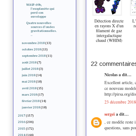
WASP-69b,
l'exoplanète qui
perd son
enveloppe
Détection directe
L
Quatre nouvelles
en rayons X d'un
r
sources d'ondes
filament de gaz
gravitationnelles.
intergalactique
..
chaud (WHIM)
novembre 2018
(13)
octobre 2018
(13)
septembre 2018
(11)
22 commentaires
août 2018
(7)
juillet 2018
(3)
Nicolas a dit…
juin 2018
(14)
Excellent article,
mai 2018
(18)
ce nouveau model
avril 2018
(15)
http://pirsa.org/
mars 2018
(17)
23 décembre 2018
février 2018
(14)
janvier 2018
(18)
sergeï
a dit…
2017
(157)
, ce modèle reste 
2016
(206)
questions, sans po
2015
(172)
2014
(144)