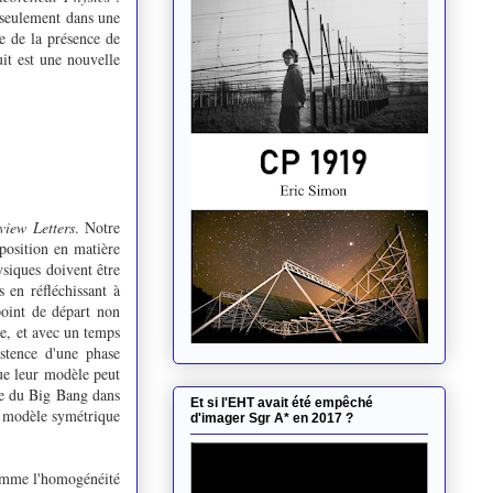
 seulement dans une
e de la présence de
it est une nouvelle
view Letters
. Notre
position en matière
siques doivent être
s en réfléchissant à
point de départ non
e, et avec un temps
istence d'une phase
que leur modèle peut
ge du Big Bang dans
Et si l'EHT avait été empêché
 modèle symétrique
d'imager Sgr A* en 2017 ?
(comme l'homogénéité