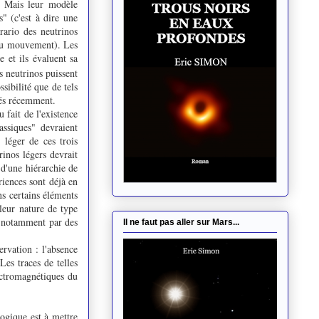
. Mais leur modèle
s" (
c'est à dire une
rario des neutrinos
 au mouvement). Les
e et ils évaluent sa
s neutrinos puissent
sibilité que de tels
tés récemment.
 fait de l'existence
assiques" devraient
 léger de ces trois
inos légers devrait
 d'une hiérarchie de
riences sont déjà en
s certains éléments
 leur nature de type
, notamment par des
Il ne faut pas aller sur Mars...
ervation : l'absence
Les traces de telles
ectromagnétiques du
logique est à mettre