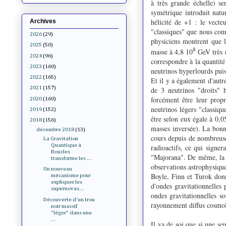
à très grande échelle) s
symétrique introduit natur
hélicité de +1 : le vecte
Archives
"classiques" que nous con
2026
(29)
physiciens montrent que l'
2025
(50)
8
masse à 4,8 10
GeV très e
2024
(96)
correspondre à la quantité
2023
(160)
neutrinos hyperlourds pui
2022
(165)
Et il y a également d'autr
2021
(157)
de 3 neutrinos "droits" h
forcément être leur propr
2020
(160)
neutrinos légers "classiq
2019
(152)
être selon eux égale à 0,0
2018
(156)
masses inversée). La bonne
décembre 2018
(13)
cours depuis de nombreuse
La Gravitation
Quantique à
radioactifs, ce qui signer
Boucles
"Majorana". De même, la m
transforme les ...
observations astrophysiqu
Un nouveau
Boyle, Finn et Turok donne
mécanisme pour
expliquer les
d'ondes gravitationnelles 
supernovas...
ondes gravitationnelles s
Découverte d'un trou
rayonnement diffus cosmo
noir massif
"léger" dans une
...
Il va de soi que si une se