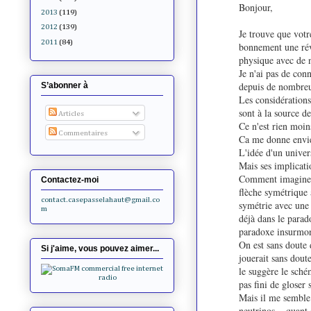
Bonjour,
2013
(119)
2012
(139)
Je trouve que votr
2011
(84)
bonnement une révo
physique avec de n
Je n'ai pas de con
depuis de nombreu
S’abonner à
Les considérations
sont à la source d
Articles
Ce n'est rien moin
Commentaires
Ca me donne envie 
L'idée d'un univer
Mais ses implicati
Comment imaginer u
Contactez-moi
flèche symétrique à
contact.casepasselahaut@gmail.co
symétrie avec une 
m
déjà dans le parad
paradoxe insurmon
On est sans doute 
Si j'aime, vous pouvez aimer...
jouerait sans dout
le suggère le sché
pas fini de gloser 
Mais il me semble 
neutrinos... quant