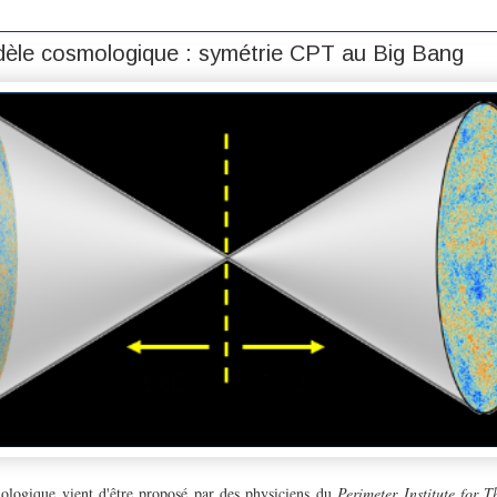
èle cosmologique : symétrie CPT au Big Bang
ogique vient d'être proposé par des physiciens du
Perimeter Institute for T