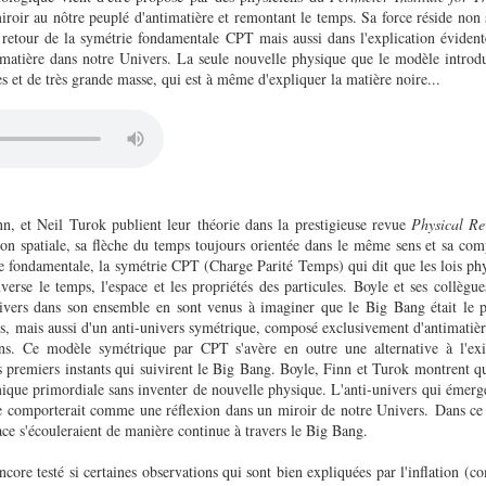
miroir au nôtre peuplé d'antimatière et remontant le temps. Sa force réside non
e retour de la symétrie fondamentale CPT mais aussi dans l'explication évident
timatière dans notre Univers. La seule nouvelle physique que le modèle introdu
es et de très grande masse, qui est à même d'expliquer la matière noire...
, et Neil Turok publient leur théorie dans la prestigieuse revue
Physical Re
on spatiale, sa flèche du temps toujours orientée dans le même sens et sa com
e fondamentale, la symétrie CPT (Charge Parité Temps) qui dit que les lois phy
verse le temps, l'espace et les propriétés des particules. Boyle et ses collègue
Univers dans son ensemble en sont venus à imaginer que le Big Bang était le 
s, mais aussi d'un anti-univers symétrique, composé exclusivement d'antimatièr
sens. Ce modèle symétrique par CPT s'avère en outre une alternative à l'ex
us premiers instants qui suivirent le Big Bang. Boyle, Finn et Turok montrent 
mique primordiale sans inventer de nouvelle physique. L'anti-univers qui émer
se comporterait comme une réflexion dans un miroir de notre Univers.
Dans ce
ace s'écouleraient de manière continue à travers le Big Bang.
ncore testé si certaines observations qui sont bien expliquées par l'inflation 