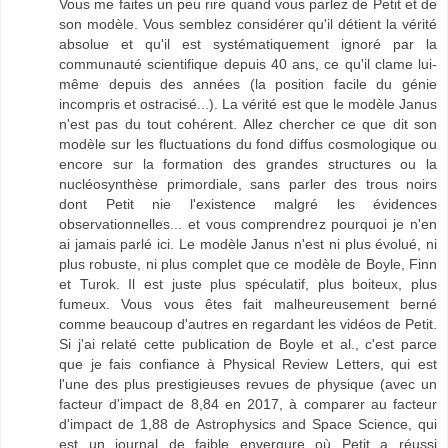
Vous me faites un peu rire quand vous parlez de Petit et de
son modèle. Vous semblez considérer qu'il détient la vérité
absolue et qu'il est systématiquement ignoré par la
communauté scientifique depuis 40 ans, ce qu'il clame lui-
même depuis des années (la position facile du génie
incompris et ostracisé...). La vérité est que le modèle Janus
n'est pas du tout cohérent. Allez chercher ce que dit son
modèle sur les fluctuations du fond diffus cosmologique ou
encore sur la formation des grandes structures ou la
nucléosynthèse primordiale, sans parler des trous noirs
dont Petit nie l'existence malgré les évidences
observationnelles... et vous comprendrez pourquoi je n'en
ai jamais parlé ici. Le modèle Janus n'est ni plus évolué, ni
plus robuste, ni plus complet que ce modèle de Boyle, Finn
et Turok. Il est juste plus spéculatif, plus boiteux, plus
fumeux. Vous vous êtes fait malheureusement berné
comme beaucoup d'autres en regardant les vidéos de Petit.
Si j'ai relaté cette publication de Boyle et al., c'est parce
que je fais confiance à Physical Review Letters, qui est
l'une des plus prestigieuses revues de physique (avec un
facteur d'impact de 8,84 en 2017, à comparer au facteur
d'impact de 1,88 de Astrophysics and Space Science, qui
est un journal de faible envergure où Petit a réussi