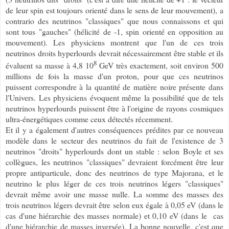
de leur spin est toujours orienté dans le sens de leur mouvement)
, a
contrario des neutrinos "classiques" que nous connaissons et qui
sont tous "gauches" (hélicité de -1, spin orienté en opposition au
mouvement). Les physiciens montrent que l'un de ces trois
neutrinos droits hyperlourds devrait nécessairement être stable et ils
8
évaluent sa masse à 4,8 10
GeV très exactement, soit environ 500
millions de fois la masse d'un proton, pour que ces neutrinos
puissent correspondre à la quantité de matière noire présente dans
l'Univers. Les physiciens évoquent même la possibilité que de tels
neutrinos hyperlourds puissent être à l'origine de rayons cosmiques
ultra-énergétiques comme ceux détectés récemment.
Et il y a également d'autres conséquences prédites par ce nouveau
modèle dans le secteur des neutrinos du fait de l'existence de 3
neutrinos "droits" hyperlourds dont un stable : selon Boyle et ses
collègues, les neutrinos "classiques" devraient forcément être leur
propre antiparticule, donc des neutrinos de type Majorana, et le
neutrino le plus léger de ces trois neutrinos légers "classiques"
devrait même avoir une masse nulle. La somme des masses des
trois neutrinos légers devrait être selon eux égale à 0,05 eV (dans le
cas d'une hiérarchie des masses normale) et 0,10 eV (dans le cas
d'une hiérarchie de masses inversée). La bonne nouvelle, c'est que