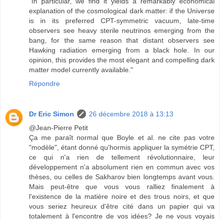
"In particular, we find it yields a remarkably economical
explanation of the cosmological dark matter: if the Universe
is in its preferred CPT-symmetric vacuum, late-time
observers see heavy sterile neutrinos emerging from the
bang, for the same reason that distant observers see
Hawking radiation emerging from a black hole. In our
opinion, this provides the most elegant and compelling dark
matter model currently available."
Répondre
Dr Eric Simon
26 décembre 2018 à 13:13
@Jean-Pierre Petit
Ça me paraît normal que Boyle et al. ne cite pas votre
"modèle", étant donné qu'hormis appliquer la symétrie CPT,
ce qui n'a rien de tellement révolutionnaire, leur
développement n'a absolument rien en commun avec vos
thèses, ou celles de Sakharov bien longtemps avant vous.
Mais peut-être que vous vous ralliez finalement à
l'existence de la matière noire et des trous noirs, et que
vous seriez heureux d'être cité dans un papier qui va
totalement à l'encontre de vos idées? Je ne vous voyais