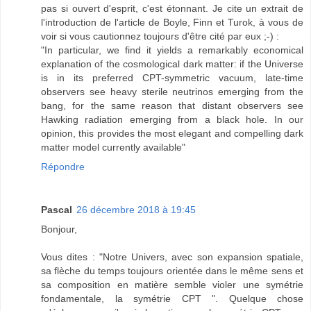
pas si ouvert d'esprit, c'est étonnant. Je cite un extrait de
l'introduction de l'article de Boyle, Finn et Turok, à vous de
voir si vous cautionnez toujours d'être cité par eux ;-) :
"In particular, we find it yields a remarkably economical
explanation of the cosmological dark matter: if the Universe
is in its preferred CPT-symmetric vacuum, late-time
observers see heavy sterile neutrinos emerging from the
bang, for the same reason that distant observers see
Hawking radiation emerging from a black hole. In our
opinion, this provides the most elegant and compelling dark
matter model currently available"
Répondre
Pascal
26 décembre 2018 à 19:45
Bonjour,
Vous dites : "Notre Univers, avec son expansion spatiale,
sa flèche du temps toujours orientée dans le même sens et
sa composition en matière semble violer une symétrie
fondamentale, la symétrie CPT ". Quelque chose