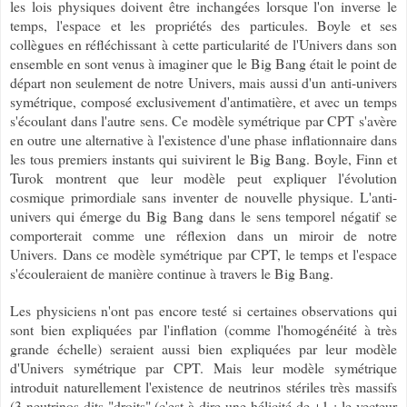
les lois physiques doivent être inchangées lorsque l'on inverse le
temps, l'espace et les propriétés des particules. Boyle et ses
collègues en réfléchissant à cette particularité de l'Univers dans son
ensemble en sont venus à imaginer que le Big Bang était le point de
départ non seulement de notre Univers, mais aussi d'un anti-univers
symétrique, composé exclusivement d'antimatière, et avec un temps
s'écoulant dans l'autre sens. Ce modèle symétrique par CPT s'avère
en outre une alternative à l'existence d'une phase inflationnaire dans
les tous premiers instants qui suivirent le Big Bang. Boyle, Finn et
Turok montrent que leur modèle peut expliquer l'évolution
cosmique primordiale sans inventer de nouvelle physique. L'anti-
univers qui émerge du Big Bang dans le sens temporel négatif se
comporterait comme une réflexion dans un miroir de notre
Univers.
Dans ce modèle symétrique par CPT, le temps et l'espace
s'écouleraient de manière continue à travers le Big Bang.
Les physiciens n'ont pas encore testé si certaines observations qui
sont bien expliquées par l'inflation (comme l'homogénéité à très
grande échelle) seraient aussi bien expliquées par leur modèle
d'Univers symétrique par CPT. Mais leur modèle symétrique
introduit naturellement l'existence de neutrinos stériles très massifs
(3 neutrinos dits "droits" (
c'est à dire une hélicité de +1 : le vecteur