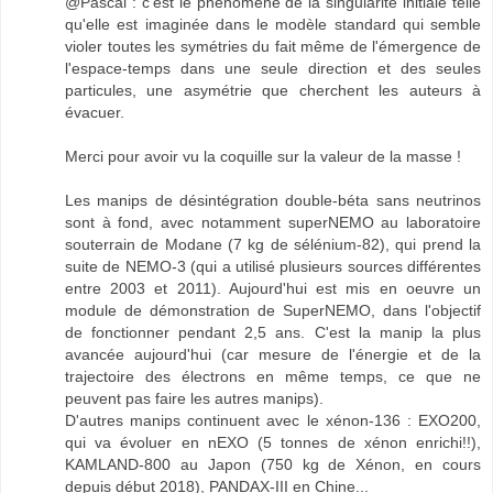
@Pascal : c'est le phénomène de la singularité initiale telle
qu'elle est imaginée dans le modèle standard qui semble
violer toutes les symétries du fait même de l'émergence de
l'espace-temps dans une seule direction et des seules
particules, une asymétrie que cherchent les auteurs à
évacuer.
Merci pour avoir vu la coquille sur la valeur de la masse !
Les manips de désintégration double-béta sans neutrinos
sont à fond, avec notamment superNEMO au laboratoire
souterrain de Modane (7 kg de sélénium-82), qui prend la
suite de NEMO-3 (qui a utilisé plusieurs sources différentes
entre 2003 et 2011). Aujourd'hui est mis en oeuvre un
module de démonstration de SuperNEMO, dans l'objectif
de fonctionner pendant 2,5 ans. C'est la manip la plus
avancée aujourd'hui (car mesure de l'énergie et de la
trajectoire des électrons en même temps, ce que ne
peuvent pas faire les autres manips).
D'autres manips continuent avec le xénon-136 : EXO200,
qui va évoluer en nEXO (5 tonnes de xénon enrichi!!),
KAMLAND-800 au Japon (750 kg de Xénon, en cours
depuis début 2018), PANDAX-III en Chine...