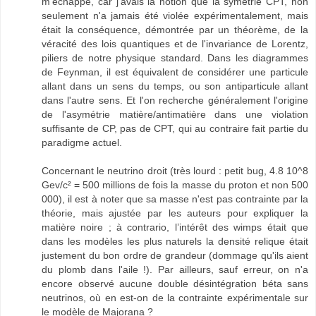
m'échappe, car j'avais la notion que la symétrie CPT, non
seulement n'a jamais été violée expérimentalement, mais
était la conséquence, démontrée par un théorème, de la
véracité des lois quantiques et de l'invariance de Lorentz,
piliers de notre physique standard. Dans les diagrammes
de Feynman, il est équivalent de considérer une particule
allant dans un sens du temps, ou son antiparticule allant
dans l'autre sens. Et l'on recherche généralement l'origine
de l'asymétrie matière/antimatière dans une violation
suffisante de CP, pas de CPT, qui au contraire fait partie du
paradigme actuel.
Concernant le neutrino droit (très lourd : petit bug, 4.8 10^8
Gev/c² = 500 millions de fois la masse du proton et non 500
000), il est à noter que sa masse n'est pas contrainte par la
théorie, mais ajustée par les auteurs pour expliquer la
matière noire ; à contrario, l’intérêt des wimps était que
dans les modèles les plus naturels la densité relique était
justement du bon ordre de grandeur (dommage qu'ils aient
du plomb dans l'aile !). Par ailleurs, sauf erreur, on n'a
encore observé aucune double désintégration béta sans
neutrinos, où en est-on de la contrainte expérimentale sur
le modèle de Majorana ?