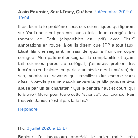
Alain Fournier, Sorel-Tracy, Québec
2 décembre 2019 à
19:04
Il est bien là le problème: tous ces scientifiques qui figurent
sur YouTube n'ont pas mis sur la toile "leur" corrigés des
travaux de Petit (disponibles en .pdf) avec "leur"
annotations en rouge là où ils disent que JPP a tout faux.
Étant fils d'enseignant, je sais de quoi a l'air une copie
corrigée. Mon paternel enseignait la comptabilité et ayant
fait sciences pures au collégial, j'aimerais profiter des
lumières (en histoire, on parle d'un siècle des Lumières) de
ses, nombreux, savants qui travaillent dur comme vous
dîtes. N'ont-ils pas un devoir envers le public pouvant être
abusé par un tel charlatan? Qui le pendra haut et court, qui
le brave? Merci pour toute cette "science", par avance! Fuir
très vite Janus, n'est-il pas là le hic?
Répondre
Ric
8 juillet 2020 à 15:17
Bonjour, j'ai beaucoup apprécié le sujet traité, très