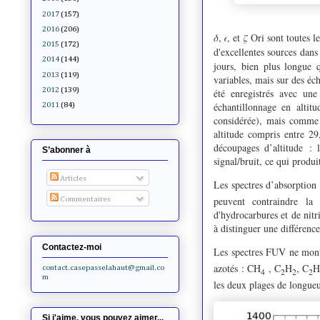
2017
(157)
2016
(206)
,
, et
Ori sont toutes le
𝛿
𝜖
𝜁
2015
(172)
d'excellentes sources dan
2014
(144)
jours, bien plus longue 
2013
(119)
variables, mais sur des é
2012
(139)
été enregistrés avec un
échantillonnage en alti
2011
(84)
considérée), mais comme 
altitude compris entre 2
découpages d’altitude : 
S’abonner à
signal/bruit, ce qui produ
Articles
Les spectres d’absorptio
peuvent contraindre la 
Commentaires
d'hydrocarbures et de nit
à distinguer une différence
Contactez-moi
Les spectres FUV ne mont
azotés : CH
, C
H
, C
contact.casepasselahaut@gmail.co
4
2
2
2
m
les deux plages de longue
Si j'aime, vous pouvez aimer...