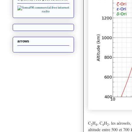
arrows
C
H
, C
H
, les aérosols
2
4
4
2
altitude entre 500 et 700 