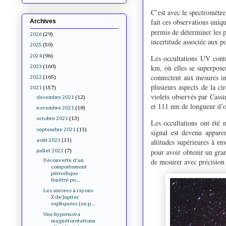
C’est avec le spectromètre
fait ces observations uniq
Archives
permis de déterminer les p
2026
(29)
incertitude associée aux po
2025
(50)
2024
(96)
Les occultations UV cont
km, où elles se superpose
2023
(160)
connectent aux mesures in 
2022
(165)
plusieurs aspects de la c
2021
(157)
violets observés par Cass
décembre 2021
(12)
et 111 nm de longueur d’o
novembre 2021
(18)
octobre 2021
(13)
Les occultations ont été 
septembre 2021
(13)
signal est devenu appare
août 2021
(11)
altitudes supérieures à
en
pour avoir obtenir un gra
juillet 2021
(7)
de mesurer avec précision l
Découverte d'un
comportement
périodique
fenêtré po...
Les aurores à rayons
X de Jupiter
expliquées (en p...
Une hypernova
magnétorotationn