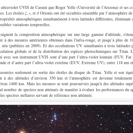
 ultraviolet UVIS de Cassini que Roger Yelle (Université de l’Arizona) et ses co
ues. Les étoiles
,
, et
Orionis ont été occultées ensemble par l’atmosphère de 
𝜁
𝜖
𝛿
ropriétés atmosphériques simultanément à trois latitudes différentes, éliminant a
ssibles variations temporelles.
raignent la composition atmosphérique sur une large gamme d'altitude, s'éte
nt à des mesures antérieures obtenues dans l'infra-rouge, et jusqu’à plus de 1
situ (publiées en 2009). Et des occultations UV simultanées à trois latitudes 
irculation globale et de la distribution des espèces photochimiques sur Titan. 
ini avec son instrument UVIS sont d’une part l’ultra-violet lointain (FUV, Fa
nde et d’autre part l’ultra-violet extrême (EUV, Extreme UV), entre 118 nm e
mesurées seulement en sortie des étoiles du disque de Titan. Yelle et son équi
nt à des altitudes d’environ 350 km et l'atmosphère est devenue totalement
1400 km. Mais les mesures se sont poursuivies jusqu'à des altitudes sup
viron
nd nombre de spectres non atténués de manière à évaluer les performances du sp
es spectres stellaires servant de référence non atténuée.