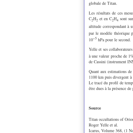
globale de Titan.
Les résultats de ces mes
C
H
et en C
H
sont sur
2
2
2
4
altitude correspondant à u
par le modèle théorique pa
−5
10
hPa pour le second.
Yelle et ses collaborateur
à une valeur proche de 1%
de Cassini (instrument INM
Quant aux estimations de t
1100 km puis divergent à 
Le tracé du profil de tem
être dues à la présence d
Source
Titan occultations of Ori
Roger Yelle et al.
Icarus, Volume 368, (1 