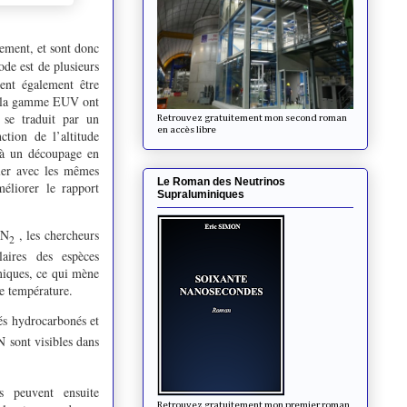
vement, et sont donc
ode est de plusieurs
vent également être
ns la gamme EUV ont
 se traduit par un
Retrouvez gratuitement mon second roman
en accès libre
tion de l’altitude
 à un découpage en
ller avec les mêmes
Le Roman des Neutrinos
éliorer le rapport
Supraluminiques
 N
, les chercheurs
2
aires des espèces
miques, ce qui mène
de température.
s hydrocarbonés et
 sont visibles dans
rs peuvent ensuite
Retrouvez gratuitement mon premier roman