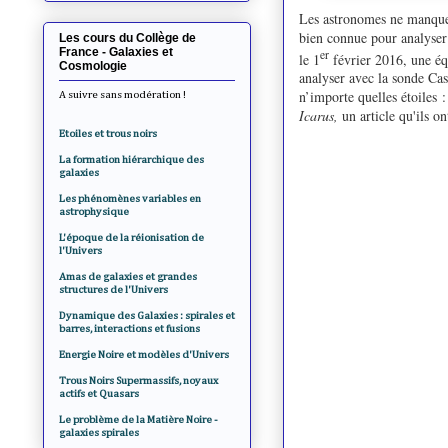
Les astronomes ne manquent
bien connue pour analyser 
Les cours du Collège de
France - Galaxies et
er
le 1
février 2016, une équ
Cosmologie
analyser avec la sonde Cas
n’importe quelles étoiles :
A suivre sans modération !
Icarus,
un article qu'ils o
Etoiles et trous noirs
La formation hiérarchique des
galaxies
Les phénomènes variables en
astrophysique
L'époque de la réionisation de
l'Univers
Amas de galaxies et grandes
structures de l'Univers
Dynamique des Galaxies : spirales et
barres, interactions et fusions
Energie Noire et modèles d'Univers
Trous Noirs Supermassifs, noyaux
actifs et Quasars
Le problème de la Matière Noire -
galaxies spirales