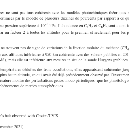
ures ne sont pas tous cohérents avec les modèles photochimiques théoriques 
estimées par le modèle de plusieurs dizaines de pourcents par rapport à ce qu
−5
ne pression supérieure à 10
hPa, l’abondance en C
H
et C
H
sont quant à 
4
2
6
6
r un facteur 2 à toutes les altitudes pour le premier, et seulement pour les p
s ne trouvent pas de signe de variations de la fraction molaire du méthane (CH
 aux altitudes inférieures à 950 km cohérente avec des valeurs publiées en 201
S), mais elle est inférieure aux mesures in situ de la sonde Huygens (publiées
empératures déduites des trois occultations, elles apparaissent cohérentes jus
plus haute altitude, ce qui avait été déjà précédemment observé par l’instrume
pérature montre des perturbations grosso modo périodiques, que les planétologu
e phénomènes de marées atmosphériques...
on’s belt observed with Cassini/UVIS
November 2021)