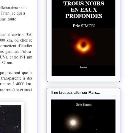
llaborateurs ont
Titan, ce qui a
insi toute
ndant d’environ 350
000 km, où elles se
permettent d'étudier
Les gammes l’ultra-
r UV), entre 191 nm
t 87 nm.
pe précisent que le
 transparente à des
érieures à 4000 km,
ectromètre et aussi
Il ne faut pas aller sur Mars...