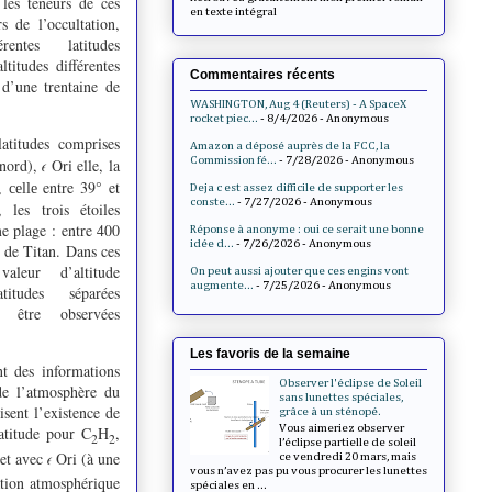
les teneurs de ces
en texte intégral
s de l’occultation,
rentes latitudes
titudes différentes
Commentaires récents
d’une trentaine de
WASHINGTON, Aug 4 (Reuters) - A SpaceX
rocket piec...
- 8/4/2026
- Anonymous
atitudes comprises
Amazon a déposé auprès de la FCC, la
Commission fé...
- 7/28/2026
- Anonymous
 nord),
Ori elle, la
𝜖
entre 39° et
, celle
Deja c est assez difficile de supporter les
conste...
- 7/27/2026
- Anonymous
 les trois étoiles
e plage : entre 400
Réponse à anonyme : oui ce serait une bonne
idée d...
- 7/26/2026
- Anonymous
 de Titan. Dans ces
aleur d’altitude
On peut aussi ajouter que ces engins vont
augmente...
- 7/25/2026
- Anonymous
titudes séparées
être observées
Les favoris de la semaine
nt des informations
Observer l'éclipse de Soleil
 de l’atmosphère du
sans lunettes spéciales,
isent l’existence de
grâce à un sténopé.
Vous aimeriez observer
latitude pour C
H
,
2
2
l’éclipse partielle de soleil
et avec
Ori (à une
ce vendredi 20 mars, mais
𝜖
vous n’avez pas pu vous procurer les lunettes
lation atmosphérique
spéciales en ...