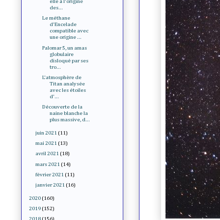
elle à l'origine
des...
Le méthane
d'Encelade
compatible avec
une origine ...
Palomar 5, un amas
globulaire
disloqué par ses
tro...
L'atmosphère de
Titan analysée
avec les étoiles
d'...
Découverte de la
naine blanche la
plus massive, d...
juin 2021
(11)
mai 2021
(13)
avril 2021
(18)
mars 2021
(14)
février 2021
(11)
janvier 2021
(16)
2020
(160)
2019
(152)
2018
(156)