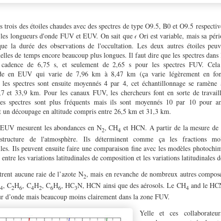
s trois des étoiles chaudes avec des spectres de type O9.5, B0 et O9.5 respecti
s les longueurs d'onde FUV et EUV. On sait que
Ori est variable, mais sa péri
𝜖
que la durée des observations de l'occultation. Les deux autres étoiles peu
chelles de temps encore beaucoup plus longues. Il faut dire que les spectres da
e cadence de 6,75 s, et seulement de 2,65 s pour les spectres FUV. Cela
tude en EUV qui varie de 7,96 km à 8,47 km (ça varie légèrement en fonc
les spectres sont ensuite moyennés 4 par 4, cet échantillonnage se ramène
9,7 et 33,9 km. Pour les canaux FUV, les chercheurs font en sorte de travai
les spectres sont plus fréquents mais ils sont moyennés 10 par 10 pour am
it un découpage en altitude compris entre 26,5 km et 31,3 km.
n EUV mesurent les abondances en N
, CH
et HCN. A partir de la mesure de
2
4
structure de l'atmosphère. Ils déterminent comme ça les fractions mol
riles. Ils peuvent ensuite faire une comparaison fine avec les modèles photochi
 entre les variations latitudinales de composition et les variations latitudinales 
rent aucune raie de l’azote N
, mais en revanche de nombreux autres composé
2
H
, C
H
, C
H
, C
H
, HC
N, HCN ainsi que des aérosols. Le CH
and le HCN
4
2
6
4
2
6
6
3
4
ur d’onde mais beaucoup moins clairement dans la zone FUV.
Yelle et ces collaborateu