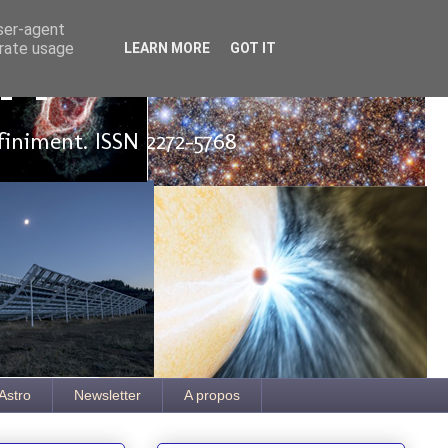
user-agent
erate usage
LEARN MORE
GOT IT
ut
finiment. ISSN 2272-5768
Astro
Newsletter
A propos