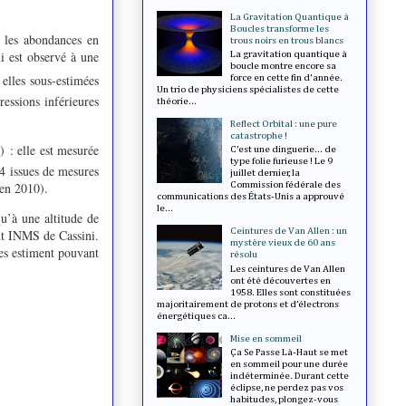
La Gravitation Quantique à
Boucles transforme les
: les abondances en
trous noirs en trous blancs
i est observé à une
La gravitation quantique à
boucle montre encore sa
elles sous-estimées
force en cette fin d'année.
Un trio de physiciens spécialistes de cette
ressions inférieures
théorie...
Reflect Orbital : une pure
catastrophe !
) : elle est mesurée
C’est une dinguerie... de
4
type folie furieuse ! Le 9
4 issues de mesures
juillet dernier, la
 en 2010).
Commission fédérale des
communications des États-Unis a approuvé
le...
qu’à une altitude de
Ceintures de Van Allen : un
nt INMS de Cassini.
mystère vieux de 60 ans
es estiment pouvant
résolu
Les ceintures de Van Allen
ont été découvertes en
1958. Elles sont constituées
majoritairement de protons et d’électrons
énergétiques ca...
Mise en sommeil
Ça Se Passe Là-Haut se met
en sommeil pour une durée
indéterminée. Durant cette
éclipse, ne perdez pas vos
habitudes, plongez-vous