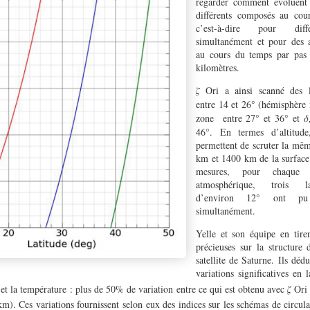
regarder comment évoluent 
différents composés au cour
c’est-à-dire pour diffé
simultanément et pour des al
au cours du temps par pas 
kilomètres.
Ori a ainsi scanné des l
𝜁
entre 14 et 26° (hémisphère
zone entre 27° et 36° et

46°. En termes d’altitude,
permettent de scruter la mêm
km et 1400 km de la surface
mesures, pour chaque v
atmosphérique, trois la
d’environ 12° ont pu 
simultanément.
Yelle et son équipe en tire
précieuses sur la structure
satellite de Saturne. Ils dédu
variations significatives en 
, et la température : plus de 50% de variation entre ce qui est obtenu avec
Ori 
𝜁
km). Ces variations fournissent selon eux des indices sur les schémas de circu