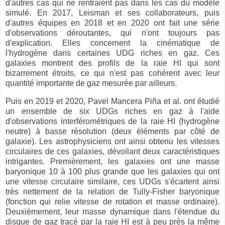
d'autres cas qui ne rentraient pas dans les cas du modèle
simulé. En 2017, Leisman et ses collaborateurs, puis
d'autres équipes en 2018 et en 2020 ont fait une série
d'observations déroutantes, qui n'ont toujours pas
d'explication. Elles concernent la cinématique de
l'hydrogène dans certaines UDG riches en gaz. Ces
galaxies montrent des profils de la raie HI qui sont
bizarrement étroits, ce qui n'est pas cohérent avec leur
quantité importante de gaz mesurée par ailleurs.
Puis en 2019 et 2020, Pavel Mancera Piña et al. ont étudié
un ensemble de six UDGs riches en gaz à l'aide
d'observations interférométriques de la raie HI (hydrogène
neutre) à basse résolution (deux éléments par côté de
galaxie). Les astrophysiciens ont ainsi obtenu les vitesses
circulaires de ces galaxies, dévoilant deux caractéristiques
intrigantes. Premièrement, les galaxies ont une masse
baryonique 10 à 100 plus grande que les galaxies qui ont
une vitesse circulaire similaire, ces UDGs s'écartent ainsi
très nettement de la relation de Tully-Fisher baryonique
(fonction qui relie vitesse de rotation et masse ordinaire).
Deuxièmement, leur masse dynamique dans l'étendue du
disque de gaz tracé par la raie HI est à peu près la même