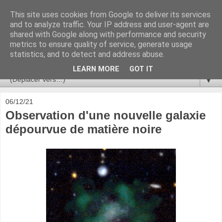
This site uses cookies from Google to deliver its services
Ça se passe là haut
and to analyze traffic. Your IP address and user-agent are
shared with Google along with performance and security
metrics to ensure quality of service, generate usage
Astronomie, Astrophysique, Astroparticules, Cosmologie.
statistics, and to detect and address abuse.
L'infini se contemple, indéfiniment. ISSN 2272-5768
LEARN MORE
GOT IT
▼
06/12/21
Observation d'une nouvelle galaxie
dépourvue de matière noire