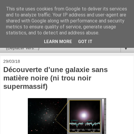
This site uses cookies from Google to deliver its services
Ça se passe là haut
and to analyze traffic. Your IP address and user-agent are
shared with Google along with performance and security
metrics to ensure quality of service, generate usage
Astronomie, Astrophysique, Astroparticules, Cosmologie.
statistics, and to detect and address abuse.
L'infini se contemple, indéfiniment. ISSN 2272-5768
LEARN MORE
GOT IT
▼
29/03/18
Découverte d'une galaxie sans
matière noire (ni trou noir
supermassif)