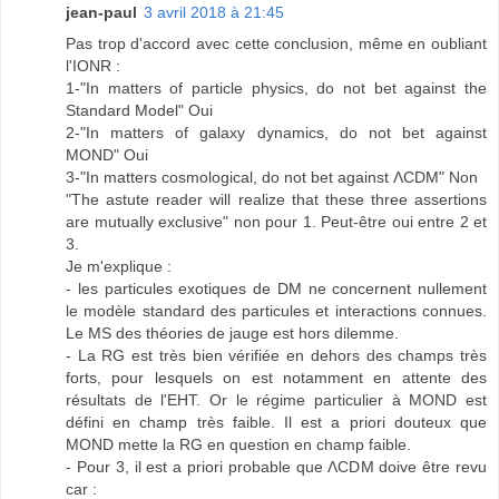
jean-paul
3 avril 2018 à 21:45
Pas trop d'accord avec cette conclusion, même en oubliant
l'IONR :
1-"In matters of particle physics, do not bet against the
Standard Model" Oui
2-"In matters of galaxy dynamics, do not bet against
MOND" Oui
3-"In matters cosmological, do not bet against ΛCDM" Non
"The astute reader will realize that these three assertions
are mutually exclusive" non pour 1. Peut-être oui entre 2 et
3.
Je m'explique :
- les particules exotiques de DM ne concernent nullement
le modèle standard des particules et interactions connues.
Le MS des théories de jauge est hors dilemme.
- La RG est très bien vérifiée en dehors des champs très
forts, pour lesquels on est notamment en attente des
résultats de l'EHT. Or le régime particulier à MOND est
défini en champ très faible. Il est a priori douteux que
MOND mette la RG en question en champ faible.
- Pour 3, il est a priori probable que ΛCDM doive être revu
car :