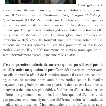
C'est grâce à la
vitesse d'une dizaine d'amas globulaires distribués uniformément
dans DF2 et mesurées avec l'instrument
Deep Imaging Multi-Object
Spectrograph
(DEIMOS) monté sur le télescope Keck, que les
astronomes ont pu déterminer la masse de la galaxie, qui est si
diffuse que l'on peut voir d'autres galaxies distantes à travers elle.
La vitesse de dispersion des 10 amas globulaires observés est
inférieure à 10,5 km/s. Ils trouvent ainsi une masse totale de 340
millions de masses solaires qui est très proche de la masse des
étoiles visibles. Il y a 400 fois moins de matière noire que ce qui
serait normalement attendu dans une telle galaxie...
C'est la première galaxie découverte qui ne posséderait pas de
matière noire ou quasiment pas
. Cette découverte est importante,
car elle montre la réalité de la matière noire : il existe des cas où il
n'y a pas de matière noire autour des étoiles (et de la matière
baryonique en général) dans une galaxie et dans ce cas les étoiles se
meuvent à des vitesses plus faibles. Nul besoin d'aller chercher des
théories de gravitation modifiée. La même quantité d'étoiles et de
gaz peuvent avoir une dynamique différente, selon la quantité de
matière noire présente. Mais cette galaxie ultra-diffuse pose aussi