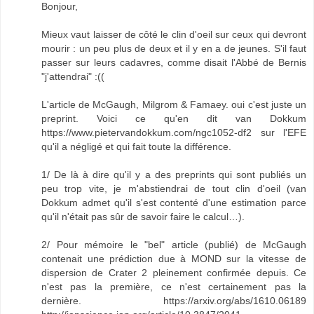
Bonjour,
Mieux vaut laisser de côté le clin d'oeil sur ceux qui devront
mourir : un peu plus de deux et il y en a de jeunes. S'il faut
passer sur leurs cadavres, comme disait l'Abbé de Bernis
"j'attendrai" :((
L'article de McGaugh, Milgrom & Famaey. oui c'est juste un
preprint. Voici ce qu'en dit van Dokkum
https://www.pietervandokkum.com/ngc1052-df2 sur l'EFE
qu'il a négligé et qui fait toute la différence.
1/ De là à dire qu'il y a des preprints qui sont publiés un
peu trop vite, je m'abstiendrai de tout clin d'oeil (van
Dokkum admet qu'il s'est contenté d'une estimation parce
qu'il n'était pas sûr de savoir faire le calcul…).
2/ Pour mémoire le "bel" article (publié) de McGaugh
contenait une prédiction due à MOND sur la vitesse de
dispersion de Crater 2 pleinement confirmée depuis. Ce
n'est pas la première, ce n'est certainement pas la
dernière. https://arxiv.org/abs/1610.06189