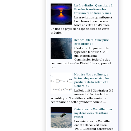
La Gravitation Quantique à
Boucles transforme les
trous noirs en trous blancs
La gravitation quantique à
boucle montre encore sa
force en cette fin d'année.
Un trio de physiciens spécialistes de cette
théorie...
Reflect Orbital : une pure
catastrophe !
C’est une dinguerie... de
type folie furieuse ! Le 9
juillet dernier, la
Commission fédérale des
communications des États-Unis a approuvé
le...
Matière Noire et Energie
Noire : de purs et simples
produits de la Relativité
Générale ?
La Relativité Générale a été
une véritable révolution
scientifique. Nous fêtons cette année le
centenaire de cette grande théorie d'...
Ceintures de Van Allen : un
mystère vieux de 60 ans
résolu
Les ceintures de Van Allen
ont été découvertes en
1958. Elles sont constituées