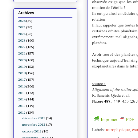
observée exige que les orbi
rotation de l'étoile !
Ils ont pu ainsi en déduire
Archives
rotation.
2026
(29)
Il faut rappeler que toutes 
2025
(50)
certaines orbites planétair
2024
(96)
extrêmement mal alignées,
2023
(160)
planètes.
2022
(165)
Avoir trouvé des planètes q
2021
(157)
technique aujourd’hui sing
2020
(160)
exoplanétaires dans le futur
2019
(152)
2018
(156)
2017
(157)
source :
2016
(206)
Alignment of the stellar spi
2015
(172)
R. Sanchis-Ojeda et al.
2014
(144)
487
Nature
, 449–453 (26 J
2013
(119)
2012
(139)
Imprimer
PDF
décembre 2012
(14)
novembre 2012
(17)
Labels:
astrophysique
,
exo
octobre 2012
(10)
septembre 2012
(15)