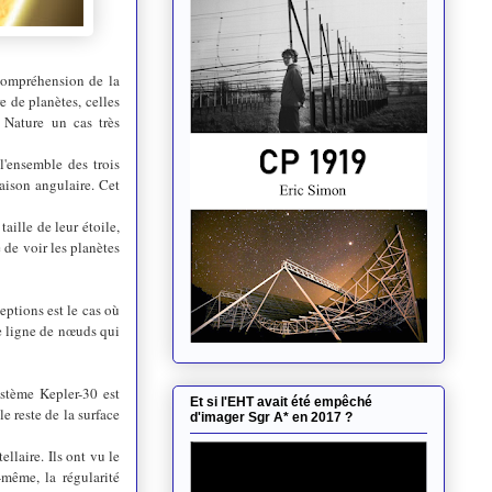
 compréhension de la
e de planètes, celles
 Nature un cas très
'ensemble des trois
naison angulaire. Cet
aille de leur étoile,
é de voir les planètes
eptions est le cas où
ne ligne de nœuds qui
ystème Kepler-30 est
Et si l'EHT avait été empêché
e reste de la surface
d'imager Sgr A* en 2017 ?
llaire. Ils ont vu le
-même, la régularité