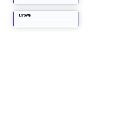
arrows