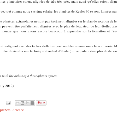
tes planétaires soient alignées de très très près, mais aussi qu’elles soient alig
 que, tout comme notre système solaire, les planètes de Kepler-30 se sont formées pa
les planètes extrasolaires ne sont pas forcément alignées sur le plan de rotation de le
es peuvent être parfaitement alignées avec le plan de l'équateur de leur étoile, tan
 montre que nous avons encore beaucoup à apprendre sur la formation et l'évo
ui s'alignent avec des taches stellaires peut sembler comme une chance inouïe. Ma
ulière deviendra une technique standard d’étude (on ne parle même plus de décou
.
n with the orbits of a three-planet system
uly 2012)
planète
,
Science