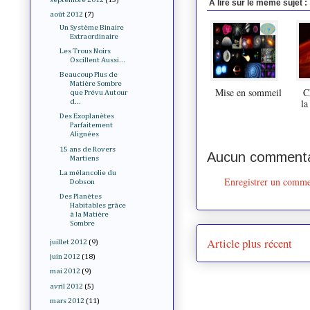
A lire sur le même sujet :
août 2012
(7)
Un Système Binaire
Extraordinaire
Les Trous Noirs
Oscillent Aussi...
Beaucoup Plus de
Matière Sombre
Mise en sommeil
C
que Prévu Autour
la
d...
Des Exoplanètes
Parfaitement
Alignées
15 ans de Rovers
Aucun commenta
Martiens
La mélancolie du
Enregistrer un comme
Dobson
Des Planètes
Habitables grâce
à la Matière
Sombre
Article plus récent
juillet 2012
(9)
juin 2012
(18)
mai 2012
(9)
avril 2012
(5)
mars 2012
(11)