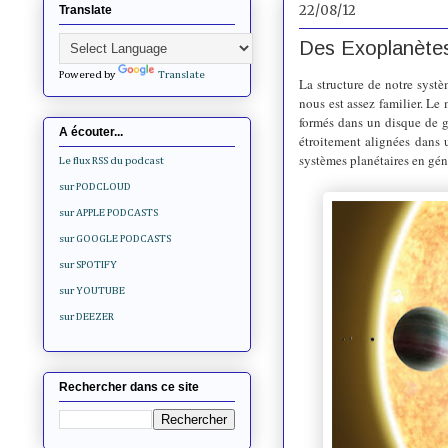
22/08/12
Translate
Des Exoplanètes
Powered by
Translate
La structure de notre syst
nous est assez familier. Le 
formés dans un disque de ga
A écouter...
étroitement alignées dans
systèmes planétaires en gén
Le flux RSS du podcast
sur PODCLOUD
sur APPLE PODCASTS
sur GOOGLE PODCASTS
sur SPOTIFY
sur YOUTUBE
sur DEEZER
Rechercher dans ce site