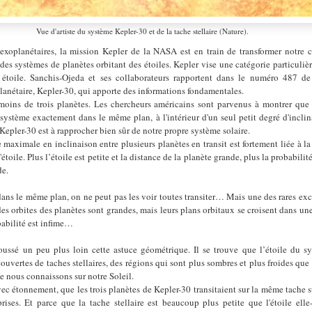
Vue d'artiste du système Kepler-30 et de la tache stellaire (Nature).
exoplanétaires, la mission Kepler de la NASA est en train de transformer notre
des systèmes de planètes orbitant des étoiles. Kepler vise une catégorie particulièr
r étoile. Sanchis-Ojeda et ses collaborateurs rapportent dans le numéro 487 de
lanétaire, Kepler-30, qui apporte des informations fondamentales.
oins de trois planètes. Les chercheurs américains sont parvenus à montrer que l
 système exactement dans le même plan, à l'intérieur d'un seul petit degré d'incli
Kepler-30 est à rapprocher bien sûr de notre propre système solaire.
e maximale en inclinaison entre plusieurs planètes en transit est fortement liée à la t
'étoile. Plus l’étoile est petite et la distance de la planète grande, plus la probabilit
de.
 dans le même plan, on ne peut pas les voir toutes transiter… Mais une des rares exc
des orbites des planètes sont grandes, mais leurs plans orbitaux se croisent dans u
babilité est infime…
oussé un peu plus loin cette astuce géométrique. Il se trouve que l’étoile du s
vertes de taches stellaires, des régions qui sont plus sombres et plus froides que l
ue nous connaissons sur notre Soleil.
ec étonnement, que les trois planètes de Kepler-30 transitaient sur la même tache ste
ises. Et parce que la tache stellaire est beaucoup plus petite que l'étoile elle