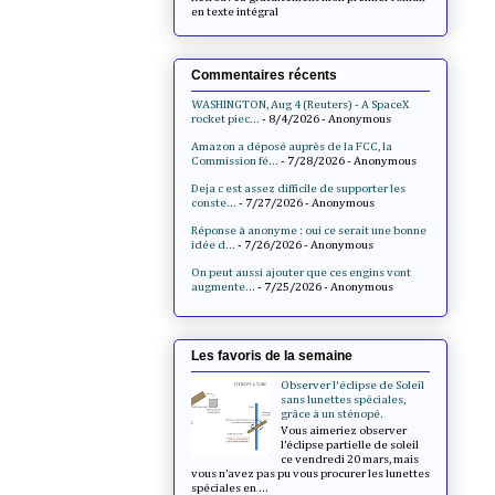
en texte intégral
Commentaires récents
WASHINGTON, Aug 4 (Reuters) - A SpaceX
rocket piec...
- 8/4/2026
- Anonymous
Amazon a déposé auprès de la FCC, la
Commission fé...
- 7/28/2026
- Anonymous
Deja c est assez difficile de supporter les
conste...
- 7/27/2026
- Anonymous
Réponse à anonyme : oui ce serait une bonne
idée d...
- 7/26/2026
- Anonymous
On peut aussi ajouter que ces engins vont
augmente...
- 7/25/2026
- Anonymous
Les favoris de la semaine
Observer l'éclipse de Soleil
sans lunettes spéciales,
grâce à un sténopé.
Vous aimeriez observer
l’éclipse partielle de soleil
ce vendredi 20 mars, mais
vous n’avez pas pu vous procurer les lunettes
spéciales en ...