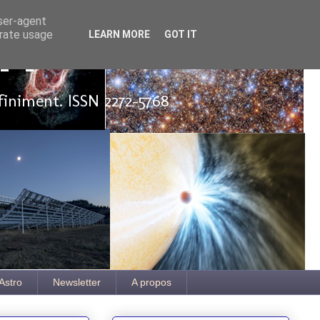
user-agent
erate usage
LEARN MORE
GOT IT
ut
finiment. ISSN 2272-5768
Astro
Newsletter
A propos