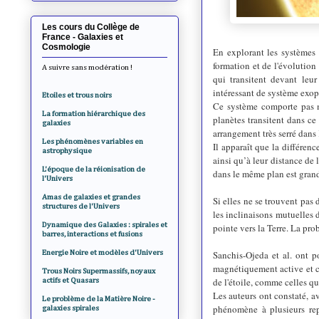
Les cours du Collège de
France - Galaxies et
Cosmologie
En explorant les systèmes 
formation et de l'évolution 
A suivre sans modération !
qui transitent devant leu
intéressant de système exop
Etoiles et trous noirs
Ce système comporte pas m
La formation hiérarchique des
planètes transitent dans ce
galaxies
arrangement très serré dans 
Les phénomènes variables en
Il apparaît que la différenc
astrophysique
ainsi qu’à leur distance de l
L'époque de la réionisation de
dans le même plan est gran
l'Univers
Amas de galaxies et grandes
Si elles ne se trouvent pas
structures de l'Univers
les inclinaisons mutuelles 
Dynamique des Galaxies : spirales et
pointe vers la Terre. La pro
barres, interactions et fusions
Energie Noire et modèles d'Univers
Sanchis-Ojeda et al. ont p
magnétiquement active et cou
Trous Noirs Supermassifs, noyaux
de l'étoile, comme celles q
actifs et Quasars
Les auteurs ont constaté, av
Le problème de la Matière Noire -
phénomène à plusieurs repr
galaxies spirales