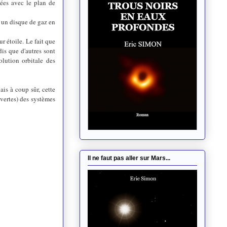
nées avec le plan de
r un disque de gaz en
ur étoile. Le fait que
dis que d'autres sont
lution orbitale des
is à coup sûr, cette
vertes) des systèmes
Il ne faut pas aller sur Mars...