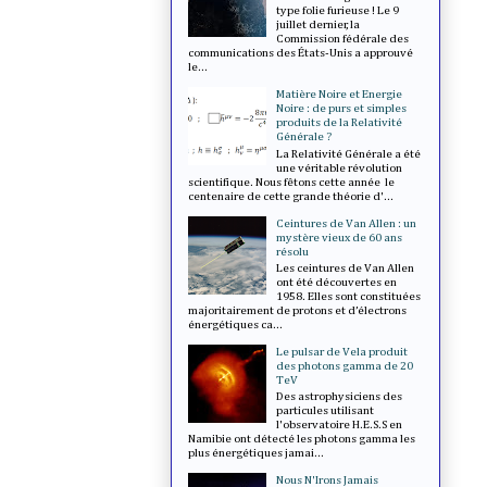
type folie furieuse ! Le 9
juillet dernier, la
Commission fédérale des
communications des États-Unis a approuvé
le...
Matière Noire et Energie
Noire : de purs et simples
produits de la Relativité
Générale ?
La Relativité Générale a été
une véritable révolution
scientifique. Nous fêtons cette année le
centenaire de cette grande théorie d'...
Ceintures de Van Allen : un
mystère vieux de 60 ans
résolu
Les ceintures de Van Allen
ont été découvertes en
1958. Elles sont constituées
majoritairement de protons et d’électrons
énergétiques ca...
Le pulsar de Vela produit
des photons gamma de 20
TeV
Des astrophysiciens des
particules utilisant
l'observatoire H.E.S.S en
Namibie ont détecté les photons gamma les
plus énergétiques jamai...
Nous N'Irons Jamais