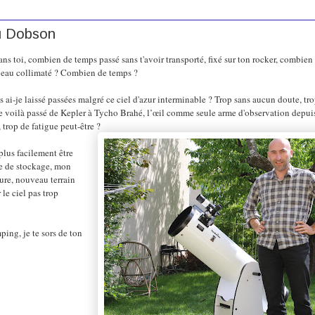
u Dobson
s toi, combien de temps passé sans t'avoir transporté, fixé sur ton rocker, combien 
uveau collimaté ? Combien de temps ?
ai-je laissé passées malgré ce ciel d'azur interminable ? Trop sans aucun doute, tro
Me voilà passé de Kepler à Tycho Brahé, l’œil comme seule arme d'observation depui
trop de fatigue peut-être ?
plus facilement être
ne de stockage, mon
re, nouveau terrain
le ciel pas trop
ping, je te sors de ton