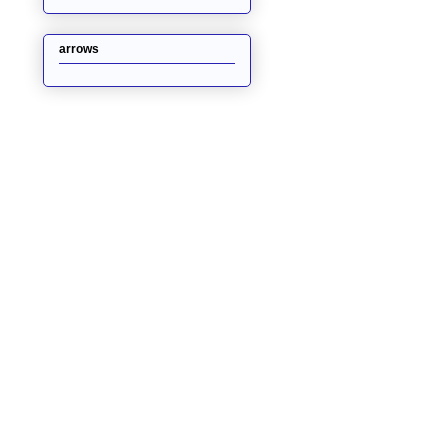
arrows