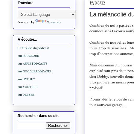
15/08/12
Translate
La mélancolie d
Powered by
Translate
Combien de nuits passées san
écoulées sans t'avoir à no
A écouter...
Combien de nouvelles lunes 
jours, trop de semaines... 
Le flux RSS du podcast
trop d'occupations annexes, 
sur PODCLOUD
sur APPLE PODCASTS
Mais désormais, tu pourras 
exploité tout près de ta zo
sur GOOGLE PODCASTS
cher Dobby, nouvelle demeu
sur SPOTIFY
plus propice, au moins pour 
profond!
sur YOUTUBE
sur DEEZER
Promis, dès le retour du cam
tout nouveau garage...
Rechercher dans ce site