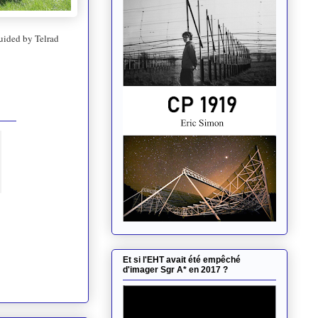
uided by Telrad
Et si l'EHT avait été empêché
d'imager Sgr A* en 2017 ?