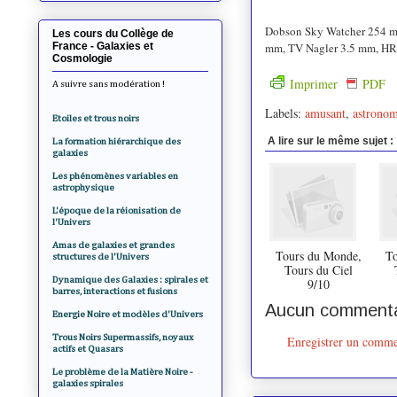
Dobson Sky Watcher 254 m
Les cours du Collège de
France - Galaxies et
mm, TV Nagler 3.5 mm, HR p
Cosmologie
Imprimer
PDF
A suivre sans modération !
Labels:
amusant
,
astronom
Etoiles et trous noirs
A lire sur le même sujet :
La formation hiérarchique des
galaxies
Les phénomènes variables en
astrophysique
L'époque de la réionisation de
l'Univers
Amas de galaxies et grandes
Tours du Monde,
To
structures de l'Univers
Tours du Ciel
Dynamique des Galaxies : spirales et
9/10
barres, interactions et fusions
Aucun commenta
Energie Noire et modèles d'Univers
Trous Noirs Supermassifs, noyaux
Enregistrer un comme
actifs et Quasars
Le problème de la Matière Noire -
galaxies spirales