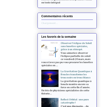
en texte intégral
Commentaires récents
Chargement...
Les favoris de la semaine
Observer l'éclipse de Soleil
sans lunettes spéciales,
grâce à un sténopé.
Vous aimeriez observer
l’éclipse partielle de soleil
ce vendredi 20 mars, mais
vous n’avez pas pu vous procurer les lunettes
spéciales en ...
La Gravitation Quantique à
Boucles transforme les
trous noirs en trous blancs
La gravitation quantique à
boucle montre encore sa
force en cette fin d'année.
Un trio de physiciens spécialistes de cette
théorie...
Reflect Orbital : une pure
catastrophe !
C’est une dinguerie... de