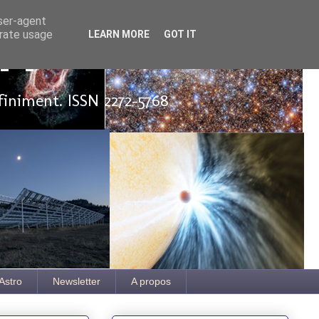
user-agent
erate usage
LEARN MORE
GOT IT
ut
finiment. ISSN 2272-5768
Astro
Newsletter
A propos