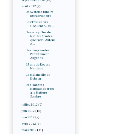
août 2012
(7)
Un Système Binaire
Extraordinaire
Les Trous Noirs
Oscillent Aussi...
Beaucoup Plus de
Matière Sombre
que Prévu Autour
d...
Des Exoplanètes
Parfaitement
Alignées
15 ans de Rovers
Martiens
La mélancolie du
Dobson
Des Planètes
Habitables grâce
à la Matière
Sombre
juillet 2012
(9)
juin 2012
(18)
mai 2012
(9)
avril 2012
(5)
mars 2012
(11)