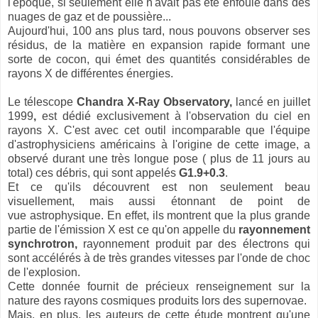
l'époque, si seulement elle n'avait pas été enfouie dans des
nuages de gaz et de poussière...
Aujourd'hui, 100 ans plus tard, nous pouvons observer ses
résidus, de la matière en expansion rapide formant une
sorte de cocon, qui émet des quantités considérables de
rayons X de différentes énergies.
Le télescope
Chandra X-Ray Observatory,
lancé en juillet
1999
,
est dédié exclusivement à l'observation du ciel en
rayons X. C'est avec cet outil incomparable que l'équipe
d'astrophysiciens américains à l'origine de cette image, a
observé durant une très longue pose ( plus de 11 jours au
total) ces débris, qui sont appelés
G1.9+0.3
.
Et ce qu'ils découvrent est non seulement beau
visuellement, mais aussi étonnant de point de
vue astrophysique. En effet, ils montrent que la plus grande
partie de l'émission X est ce qu'on appelle du
rayonnement
synchrotron,
rayonnement produit par des électrons qui
sont accélérés à de très grandes vitesses par l'onde de choc
de l'explosion.
Cette donnée fournit de précieux renseignement sur la
nature des rayons cosmiques produits lors des supernovae.
Mais, en plus, les auteurs de cette étude montrent qu'une