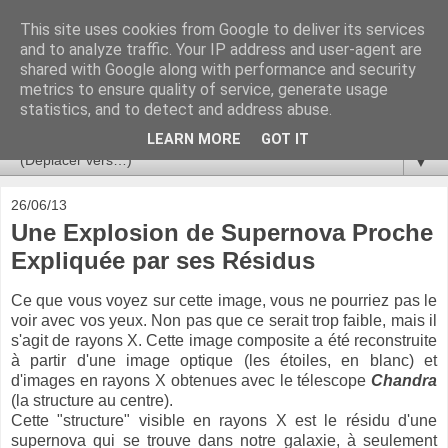
This site uses cookies from Google to deliver its services
Ça se passe là haut
and to analyze traffic. Your IP address and user-agent are
shared with Google along with performance and security
metrics to ensure quality of service, generate usage
Astronomie, Astrophysique, Astroparticules, Cosmologie.
statistics, and to detect and address abuse.
L'infini se contemple, indéfiniment. ISSN 2272-5768
LEARN MORE
GOT IT
▼
26/06/13
Une Explosion de Supernova Proche
Expliquée par ses Résidus
Ce que vous voyez sur cette image, vous ne pourriez pas le
voir avec vos yeux. Non pas que ce serait trop faible, mais il
s'agit de rayons X. Cette image composite a été reconstruite
à partir d'une image optique (les étoiles, en blanc) et
d'images en rayons X obtenues avec le télescope
Chandra
(la structure au centre).
Cette "structure" visible en rayons X est le résidu d'une
supernova qui se trouve dans notre galaxie, à seulement