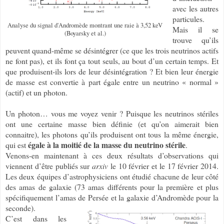
avec les autres
particules.
Analyse du signal d'Andromède montrant une raie à 3,52 keV
Mais il se
(Boyarsky et al.)
trouve qu’ils
peuvent quand-même se désintégrer (ce que les trois neutrinos actifs
ne font pas), et ils font ça tout seuls, au bout d’un certain temps. Et
que produisent-ils lors de leur désintégration ? Et bien leur énergie
de masse est convertie à part égale entre un neutrino « normal »
(actif) et un photon.
Un photon… vous me voyez venir ? Puisque les neutrinos stériles
ont une certaine masse bien définie (et qu’on aimerait bien
connaitre), les photons qu’ils produisent ont tous la même énergie,
égale à la moitié de la masse du neutrino stérile
qui est
.
Venons-en maintenant à ces deux résultats d’observations qui
viennent d’être publiés sur
arxiv
le 10 février et le 17 février 2014.
Les deux équipes d’astrophysiciens ont étudié chacune de leur côté
des amas de galaxie (73 amas différents pour la première et plus
spécifiquement l’amas de Persée et la galaxie d’Andromède pour la
seconde).
C’est dans les