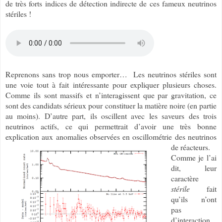
de très forts indices de détection indirecte de ces fameux neutrinos
stériles !
Reprenons sans trop nous emporter… Les neutrinos stériles sont
une voie tout à fait intéressante pour expliquer plusieurs choses.
Comme ils sont massifs et n’interagissent que par gravitation, ce
sont des candidats sérieux pour constituer la matière noire (en partie
au moins). D’autre part, ils oscillent avec les saveurs des trois
neutrinos actifs, ce qui permettrait d’avoir une très bonne
explication aux anomalies observées en oscillométrie des neutrinos
de réacteurs.
Comme je l’ai
dit, leur
caractère
stérile
fait
qu’ils n’ont
pas
d’interaction