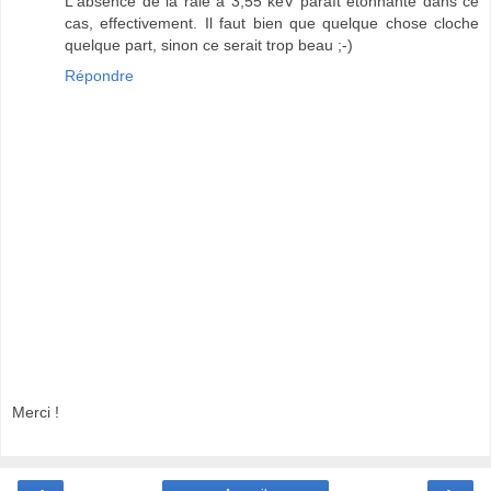
L'absence de la raie à 3,55 keV paraît étonnante dans ce
cas, effectivement. Il faut bien que quelque chose cloche
quelque part, sinon ce serait trop beau ;-)
Répondre
Merci !