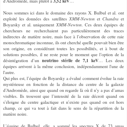
3,52 keV
d'Andromède, mais plutôt à
…
Nous sommes ici dans le domaine des rayons X. Bulbul et al. ont
exploité les données des satellites
XMM-Newton
et
Chandra
et
Boyarsky et al. uniquement
XMM-Newton
. Ces deux équipes de
chercheurs ne recherchaient pas particulièrement des traces
indirectes de matière noire, mais face à l’observation de cette raie
monochromatique inconnue, ils ont cherché quelle pouvait bien être
son origine, en considérant toutes les possibilités, et à bout de
solutions possibles, il ne reste pour le moment que l’option de la
neutrino stérile de 7,1 keV
désintégration d’un
… Les deux
équipes arrivent à la même conclusion, indépendamment l'une de
l'autre.
Qui plus est, l’équipe de Boyarsky a évalué comment évolue la raie
mystérieuse en fonction de la distance du centre de la galaxie
d’Andromède, ainsi que quand on regarde là où il n’y a pas d’amas
visibles. Ils trouvent que l’intensité de la raie décroit quand on
s’éloigne du centre galactique et n’existe pas quand on est hors
champ, ce qui va tout à fait dans le sens de la répartition de la
matière noire.
L’équipe de Bulbul, elle, a sommé les spectres X de 73 amas