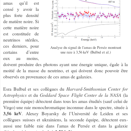
amas qu’il est
censé y avoir la
plus forte densité
de matière noire. Si
cette matière noire
est constituée de
neutrinos stériles,
ces derniers, pour
Analyse du signal de l'amas de Persée montrant
certains d’entre
une raie à 3,56 keV (Bulbul et al.)
eux au moins,
doivent produire des photons ayant une énergie unique, égale à la
moitié de la masse du neutrino, et qui doivent donc pouvoir être
observés en provenance de ces amas de galaxies.
Esra Bulbul et ses collègues du
Harvard-Smithsonian Center for
Astrophysics
et du
Goddard Space Flight Center de la NASA
(la
première équipe) détectent dans tous les amas étudiés (sauf celui de
Virgo) une raie monochromatique inconnue dans le spectre, située à
3,56 keV
. Alexey Boyarsky de l’Université de Leiden et ses
collègues suisses et ukrainiens, la seconde équipe, détectent eux-
aussi une faible raie dans l'amas de Persée et dans la galaxie