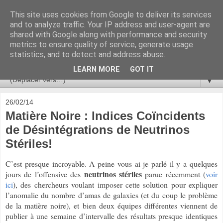
This site uses cookies from Google to deliver its services
Ça se passe là haut
and to analyze traffic. Your IP address and user-agent are
shared with Google along with performance and security
metrics to ensure quality of service, generate usage
Astronomie, Astrophysique, Astroparticules, Cosmologie.
statistics, and to detect and address abuse.
L'infini se contemple, indéfiniment. ISSN 2272-5768
LEARN MORE
GOT IT
▼
26/02/14
Matière Noire : Indices Coïncidents
de Désintégrations de Neutrinos
Stériles!
C’est presque incroyable. A peine vous ai-je parlé il y a quelques
neutrinos stériles
jours de l’offensive des
parue récemment (
voir
ici
), des chercheurs voulant imposer cette solution pour expliquer
l’anomalie du nombre d’amas de galaxies (et du coup le problème
de la matière noire), et bien deux équipes différentes viennent de
publier à une semaine d’intervalle des résultats presque identiques