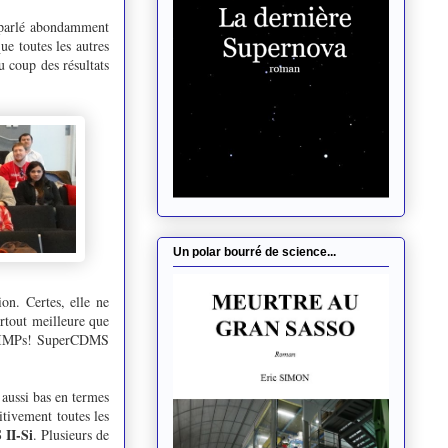
s parlé abondamment
ue toutes les autres
u coup des résultats
Un polar bourré de science...
ion. Certes, elle ne
urtout meilleure que
de WIMPs! SuperCDMS
aussi bas en termes
itivement toutes les
II-Si
. Plusieurs de