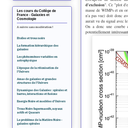
d'exclusion
". Ce "plot d'
masse de WIMPs et en ordo
Les cours du Collège de
France - Galaxies et
n'a pas vue) doit donc avo
Cosmologie
aurait vu du signal avec l
On a donc une courbe da
A suivre sans modération !
potentiellement intéressan
Etoiles et trous noirs
La formation hiérarchique des
galaxies
Les phénomènes variables en
astrophysique
L'époque de la réionisation de
l'Univers
Amas de galaxies et grandes
structures de l'Univers
Dynamique des Galaxies : spirales et
barres, interactions et fusions
Energie Noire et modèles d'Univers
Trous Noirs Supermassifs, noyaux
actifs et Quasars
Le problème de la Matière Noire -
galaxies spirales