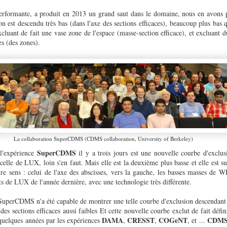
performante, a produit en 2013 un grand saut dans le domaine, nous en avon
on est descendu très bas (dans l'axe des sections efficaces), beaucoup plus bas q
cluant de fait une vase zone de l'espace (masse-section efficace), et excluant d
es (des zones).
La collaboration SuperCDMS (CDMS collaboration, University of Berkeley)
SuperCDMS
l'expérience
il y a trois jours est une nouvelle courbe d'exclus
celle de LUX, loin s'en faut. Mais elle est la deuxième plus basse et elle est s
re sens : celui de l'axe des abscisses, vers la gauche, les basses masses 
ats de LUX de l'année dernière, avec une technologie très différente.
uperCDMS n'a été capable de montrer une telle courbe d'exclusion descendant 
 sections efficaces aussi faibles Et cette nouvelle courbe exclut de fait défin
DAMA
CRESST
COGeNT
CDMS 
quelques années par les expériences
,
,
, et ...