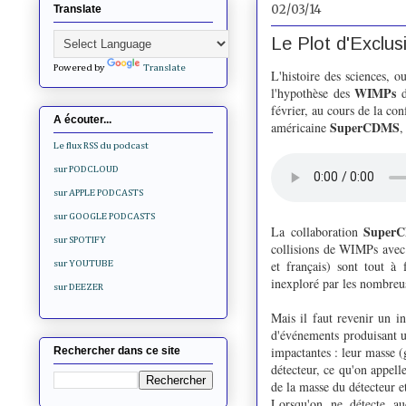
02/03/14
Translate
Le Plot d'Exclu
Powered by
Translate
L'histoire des sciences, o
WIMPs
l'hypothèse des
février, au cours de la co
A écouter...
SuperCDMS
américaine
,
Le flux RSS du podcast
sur PODCLOUD
sur APPLE PODCASTS
sur GOOGLE PODCASTS
Super
La collaboration
sur SPOTIFY
collisions de WIMPs avec 
et français) sont tout à 
sur YOUTUBE
inexploré par les nombreus
sur DEEZER
Mais il faut revenir un in
d'événements produisant u
impactantes : leur masse (g
Rechercher dans ce site
détecteur, ce qu'on appelle
de la masse du détecteur e
Lorsqu'on ne détecte a