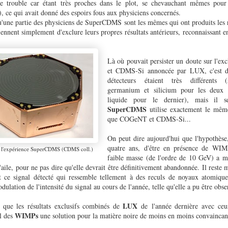
e trouble car étant très proches dans le plot, se chevauchant mêmes pour 
e qui avait donné des espoirs fous aux physiciens concernés.
qu'une partie des physiciens de SuperCDMS sont les mêmes qui ont produits les
viennent simplement d'exclure leurs propres résultats antérieurs, reconnaissant e
Là où pouvait persister un doute sur l'
et CDMS-Si annoncée par LUX, c'est da
détecteurs étaient très différents 
germanium et silicium pour les deux 
liquide pour le dernier), mais il 
SuperCDMS
utilise exactement le mêm
que COGeNT et CDMS-Si...
On peut dire aujourd'hui que l'hypothèse,
quatre ans, d'être en présence de WIM
t l'expérience SuperCDMS (CDMS coll.)
faible masse (de l'ordre de 10 GeV) a m
ile, pour ne pas dire qu'elle devrait être définitivement abandonnée. Il reste 
 ce signal détecté qui ressemble tellement à des reculs de noyaux atomique
lation de l'intensité du signal au cours de l'année, telle qu'elle a pu être obse
LUX
 que les résultats exclusifs combinés de
de l'année dernière avec c
WIMPs
al des
une solution pour la matière noire de moins en moins convaincant