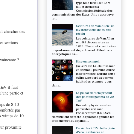
type folie furieuse ! Le 9
juillet dernier, la
Commission fédérale des
communications des États-Unis a approuvé
le...
Ceintures de Van Allen : un
mystère vieux de 60 ans
aut chercher des
résolu
Les ceintures de Van Allen
es sections
ont été découvertes en
1958. Elles sont constituées
majoritairement de protons et d’électrons
énergétiques ca...
vaincante ?
Mise en sommeil
Ça Se Passe Là-Haut se met
en sommeil pour une durée
indéterminée. Durant cette
éclipse, ne perdez pas vos
habitudes, plongez-vous
dans...
GeV il faut
'une partie et
Le pulsar de Vela produit
des photons gamma de 20
TeV
imps de 8-10
Des astrophysiciens des
confortée par
particules utilisant
l'observatoire H.E.S.S en
es wimps de 10
Namibie ont détecté les photons gamma les
plus énergétiques jamai...
eur proximité
Perséides 2015 : belle pluie
d'étoiles filantes en