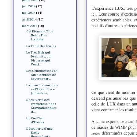
juin 2014
(12)
LUX
L'expérience
, très 
ici. Leur courbe d'exclusi
mai 2014
(14)
expériences semblables, ex
avril 2014
(16)
positifs d'autres expérienc
mars 2014
(10)
Cet Etonnant Trou
Noir le Plus
Lointain
La Taille des Etoiles
Le Trou Noir qui
Dynamite, qui
Disperse, qui
Venti...
Les Ceintures de Van
Allen Zébrées de
Rayures par ...
La Lune Comme Vous
ne l'Avez Encore
Ce que vient de montrer 
Jamais Vue.
descend pas aussi bas que 
Découverte des
celle de LUX dans un aut
Premières Ondes
Gravitationnelles
vient confirmer les résult
d...
Un Ciel Plein
Aucune expérience avant S
d'Etoiles
de masses de WIMP pour des
Découverte d'une
zones
déterminées depuis 
Etoile
Hypergéante