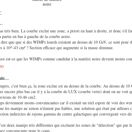
noire
:
t…
s très bien. La courbe exclut une zone, a priori en haut à droite, et donc s'il f
 partie en bas à gauche de la courbe noire.
 dire que que si des WIMPs lourds existent au dessus de 10 GeV, ce sont pour d
res à 10^-43 cm² ? Section efficace qui augmente si la masse diminue.
uoi est-ce que les WIMPs comme candidat à la matière noire devient moins con
30
 dit…
pris, c'est bien ça, la zone exclue est au dessus de la courbe. Au dessus de 10 
r encore plus bas car il y a la courbe de LUX (courbe verte) dont on ne voit qu
nvirons de 10-46 cm2.
ps deviennent moins convaincantes car il existait un réel espoir de voir des w
e les manips au xénon n'étaient pas fiables, une solution qui était par ailleurs 
ection indirectes de rayons gamma du centre galactiques qui convergeait vers d
'est deux manips très différentes qui excluent les zones de "détection" qui par l
ssez convaincante pour le coup...