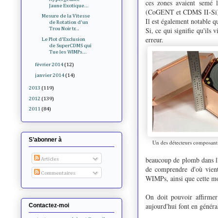
ces zones avaient semé l
Jaune Exotique...
(CoGENT et CDMS II-Si), c
Mesure de la Vitesse
Il est également notable 
de Rotation d'un
Si, ce qui signifie qu'ils 
Trou Noir tr...
erreur.
Le Plot d'Exclusion
de SuperCDMS qui
Tue les WIMPs...
février 2014
(12)
janvier 2014
(14)
2013
(119)
2012
(139)
2011
(84)
S’abonner à
Un des détecteurs composan
beaucoup de plomb dans l'a
Articles
de comprendre d'où vient
Commentaires
WIMPs, ainsi que cette modu
On doit pouvoir affirmer
aujourd'hui font en génér
Contactez-moi