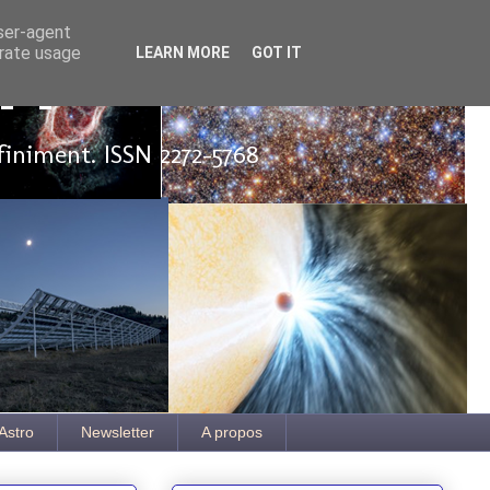
user-agent
erate usage
LEARN MORE
GOT IT
ut
finiment. ISSN 2272-5768
Astro
Newsletter
A propos