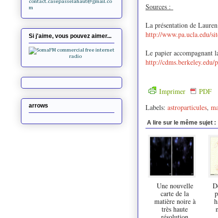
contact.casepasselahaut@gmail.co
Sources :
m
La présentation de Laure
http://www.pa.ucla.edu/si
Si j'aime, vous pouvez aimer...
Le papier accompagnant la
http://cdms.berkeley.ed
Imprimer
PDF
arrows
Labels:
astroparticules
,
ma
A lire sur le même sujet :
Une nouvelle
D
carte de la
p
matière noire à
h
très haute
résolution