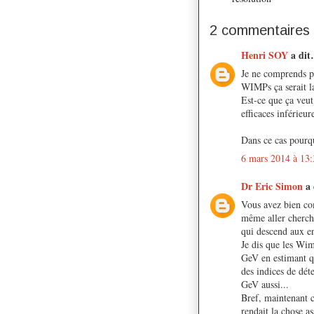
2 commentaires 
Henri SOY
a di
Je ne comprends pa
WIMPs ça serait la
Est-ce que ça veut
efficaces inférieu
Dans ce cas pourq
6 mars 2014 à 13:
Dr Eric Simon
a
Vous avez bien com
même aller cherche
qui descend aux e
Je dis que les Wim
GeV en estimant qu
des indices de dét
GeV aussi...
Bref, maintenant c
rendait la chose a