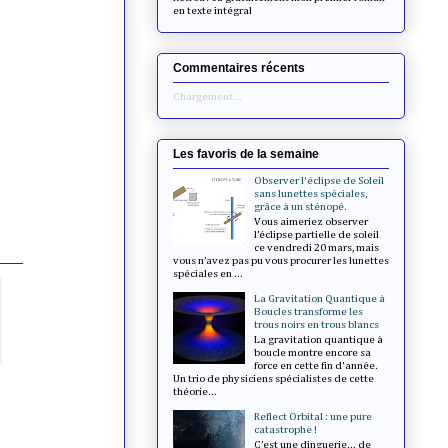
en texte intégral
Commentaires récents
Chargement...
Les favoris de la semaine
Observer l'éclipse de Soleil
sans lunettes spéciales,
grâce à un sténopé.
Vous aimeriez observer
l’éclipse partielle de soleil
ce vendredi 20 mars, mais
vous n’avez pas pu vous procurer les lunettes
spéciales en ...
La Gravitation Quantique à
Boucles transforme les
trous noirs en trous blancs
La gravitation quantique à
boucle montre encore sa
force en cette fin d'année.
Un trio de physiciens spécialistes de cette
théorie...
Reflect Orbital : une pure
catastrophe !
C’est une dinguerie... de