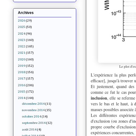
Archives
2026
(29)
2025
(50)
2024
(96)
2023
(160)
2022
(165)
2021
(157)
2020
(160)
Le plot d'e
2019
(152)
2018
(156)
L'expérience la plus perf
2017
(157)
efficace], jusqu'à trouver u
2016
(206)
Et justement, quand des 
comme ce fut le cas pour 
2015
(172)
inclusion
, elle se referm
2014
(144)
vers le bas et le haut, à
décembre 2014
(11)
masses possibles associée à
novembre 2014
(15)
Les différentes expérien
octobre 2014
(14)
d'exclusion (ou zones d'in
septembre 2014
(12)
propre courbe d'exclusion 
août 2014
(4)
expériences concurrentes, 
juillet 2014
(10)