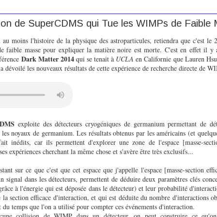
sion de SuperCDMS qui Tue les WIMPs de Faible
u au moins l'histoire de la physique des astroparticules, retiendra que c'est le
de faible masse pour expliquer la matière noire est morte. C'est en effet il y 
Dark Matter 2014
nférence
qui se tenait à
UCLA
en Californie que Lauren Hsu 
 a dévoilé les nouveaux résultats de cette expérience de recherche directe de 
CDMS
exploite des détecteurs cryogéniques de germanium permettant de déte
les noyaux de germanium. Les résultats obtenus par les américains (et quelque
fait inédits, car ils permettent d'explorer une zone de l'espace [masse-secti
es expériences cherchant la même chose et s'avère être très exclusifs...
stant sur ce que c'est que cet espace que j'appelle l'espace [masse-section eff
n signal dans les détecteurs, permettent de déduire deux paramètres clés concer
râce à l'énergie qui est déposée dans le détecteur) et leur probabilité d'interact
 la section efficace d'interaction, et qui est déduite du nombre d'interactions o
t du temps que l'on a utilisé pour compter ces événements d'interaction.
ucune collision de WIMP dans un détecteur, on peut construire ce qu'o