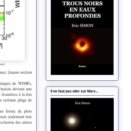
on)
pace [masse-section
ristiques de WIMPs,
clusion devient une
Il ne faut pas aller sur Mars...
frontières à la fois
e certaine plage de
ous forme de plots
r non seulement leur
exclusion des autres