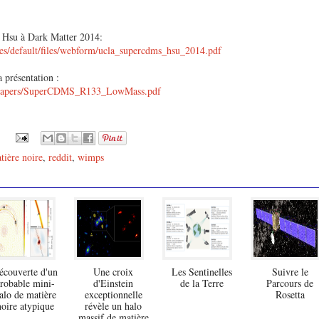
n Hsu à Dark Matter 2014:
tes/default/files/webform/ucla_supercdms_hsu_2014.pdf
 présentation :
u/papers/SuperCDMS_R133_LowMass.pdf
tière noire
,
reddit
,
wimps
écouverte d'un
Une croix
Les Sentinelles
Suivre le
robable mini-
d'Einstein
de la Terre
Parcours de
alo de matière
exceptionnelle
Rosetta
noire atypique
révèle un halo
massif de matière