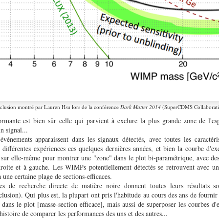
xclusion montré par Lauren Hsu lors de la conférence
Dark Matter 2014
(SuperCDMS Collaborati
ormante est bien sûr celle qui parvient à exclure la plus grande zone de l'es
n signal...
événements apparaissent dans les signaux détectés, avec toutes les caracté
différentes expériences ces quelques dernières années, et bien la courbe d'ex
e sur elle-même pour montrer une "zone" dans le plot bi-paramétrique, avec des 
 droite et à gauche. Les WIMPs potentiellement détectés se retrouvent avec un
 une certaine plage de sections-efficaces.
ces de recherche directe de matière noire donnent toutes leurs résultats s
clusion). Qui plus est, la plupart ont pris l'habitude au cours des ans de fourni
dans le plot [masse-section efficace], mais aussi de superposer les courbes d'
histoire de comparer les performances des uns et des autres...