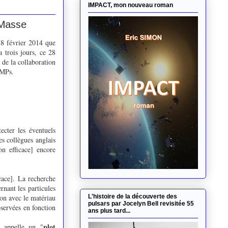
IMPACT, mon nouveau roman
 Masse
 28 février 2014 que
a trois jours, ce 28
de la collaboration
WIMPs.
cter les éventuels
s collègues anglais
on efficace] encore
icace]. La recherche
nant les particules
ion avec le matériau
L'histoire de la découverte des
pulsars par Jocelyn Bell revisitée 55
bservées en fonction
ans plus tard...
plot
n appelle un "