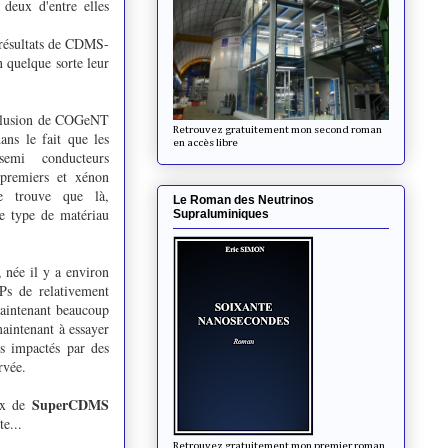
deux d'entre elles
 résultats de CDMS-
n quelque sorte leur
exclusion de COGeNT
Retrouvez gratuitement mon second roman
ns le fait que les
en accès libre
(semi conducteurs
premiers et xénon
se trouve que là,
Le Roman des Neutrinos
e type de matériau
Supraluminiques
 née il y a environ
Ps de relativement
aintenant beaucoup
maintenant à essayer
s impactés par des
rvée.
SuperCDMS
eux de
e...
Retrouvez gratuitement mon premier roman