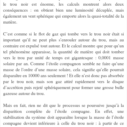
le trou noir est énorme, les calculs montrent alors deux
conséquences : on obtient bien une luminosité décuplée, mais
également un vent sphérique qui emporte alors la quasi-totalité de la
matière.
C’est comme si le flot de gaz qui tombe vers le trou noir était si
important qu’il ne peut plus s’enrouler autour du trou, mais au
contraire est expulsé tout autour. Et le calcul montre que pour qu’un
tel phénomène apparaisse, la quantité de matière qui doit tomber
vers le trou par unité de temps est gigantesque : 0,0001 masse
solaire par an. Comme l’étoile compagnon semble ne faire qu’une
masse de l’ordre d’une masse solaire, cela signifie qu’elle pourrait
disparaître en 10000 ans seulement ! Et elle n’est donc pas absorbée
par le trou noir, mais son gaz attiré rapidement vers le disque
d’accrétion puis rejeté sphériquement pour former une grosse bulle
gazeuse autour du trou.
Mais en fait, rien ne dit que le processus se poursuive jusqu’à la
disparition complète de l’étoile compagne. En effet, une
stabilisation du système doit apparaître lorsque la masse de l’étoile
compagne devient inférieure à celle du trou noir : à partir de ce