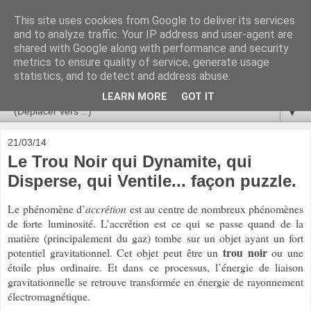
This site uses cookies from Google to deliver its services
Ça se passe là haut
and to analyze traffic. Your IP address and user-agent are
shared with Google along with performance and security
metrics to ensure quality of service, generate usage
Astronomie, Astrophysique, Astroparticules, Cosmologie.
statistics, and to detect and address abuse.
L'infini se contemple, indéfiniment. ISSN 2272-5768
LEARN MORE
GOT IT
▼
21/03/14
Le Trou Noir qui Dynamite, qui
Disperse, qui Ventile... façon puzzle.
Le phénomène d’
accrétion
est au centre de nombreux phénomènes
de forte luminosité. L’accrétion est ce qui se passe quand de la
matière (principalement du gaz) tombe sur un objet ayant un fort
trou noir
potentiel gravitationnel. Cet objet peut être un
ou une
étoile plus ordinaire. Et dans ce processus, l’énergie de liaison
gravitationnelle se retrouve transformée en énergie de rayonnement
électromagnétique.