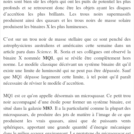
noirs sont bien sûr les objets qui ont les puits de potentiel les plus
profonds et se retrouvent donc être les objets ayant les disques
d’accrétion les plus brillants. Les trous noirs supermassifs
produisent ainsi des quasars et les trous noirs de masse solaire
produisent les binaires X les plus lumineuses.
C’est sur un trou noir de masse stellaire que ce sont penché des
astrophysiciens australiens et américains cette semaine dans un
article paru dans
Science
. R. Soria et ses collègues ont observé la
MQ1
binaire X nommée
, qui se révèle être complètement hors
norme. Le modèle classique décrivant un système binaire dit qu’il
existe une limite de luminosité qui ne peut pas être dépassée. Sauf
que MQ1 dépasse largement cette limite, à tel point qu’il paraît
nécessaire de réviser le modèle d’accrétion.
MQ1 est ce qu’on appelle désormais un microquasar. Ce petit trou
noir accompagné d’une étoile pour former un système binaire, est
M83
situé dans la galaxie
. Il a la particularité comme la plupart des
microquasars, de produire des jets de matière à l’image de ce que
produisent les vrais quasars, ainsi que de puissants vents
sphériques, apportant une grande quantité d’énergie mécanique
dans le milieu gazeux environnant. Le prototype du microquasar est