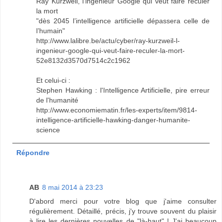
Ray Kurzweil, l'ingénieur Google qui veut faire reculer
la mort
"dès 2045 l’intelligence artificielle dépassera celle de
l’humain"
http://www.lalibre.be/actu/cyber/ray-kurzweil-l-
ingenieur-google-qui-veut-faire-reculer-la-mort-
52e8132d3570d7514c2c1962
Et celui-ci :
Stephen Hawking : l'Intelligence Artificielle, pire erreur
de l'humanité
http://www.economiematin.fr/les-experts/item/9814-
intelligence-artificielle-hawking-danger-humanite-
science
Répondre
AB
8 mai 2014 à 23:23
D'abord merci pour votre blog que j'aime consulter
régulièrement. Détaillé, précis, j'y trouve souvent du plaisir
à lire les dernières nouvelles de "là-haut" ! J'ai beaucoup