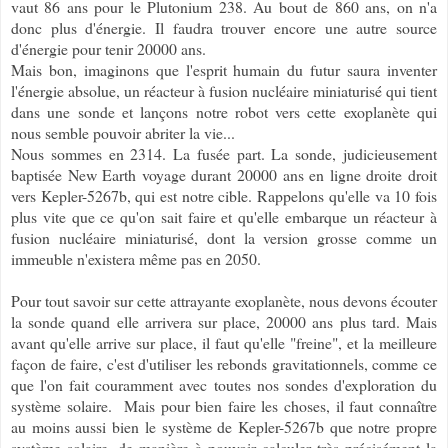
vaut 86 ans pour le Plutonium 238. Au bout de 860 ans, on n'a
donc plus d'énergie. Il faudra trouver encore une autre source
d'énergie pour tenir 20000 ans.
Mais bon, imaginons que l'esprit humain du futur saura inventer
l'énergie absolue, un réacteur à fusion nucléaire miniaturisé qui tient
dans une sonde et lançons notre robot vers cette exoplanète qui
nous semble pouvoir abriter la vie...
Nous sommes en 2314. La fusée part. La sonde, judicieusement
baptisée New Earth voyage durant 20000 ans en ligne droite droit
vers Kepler-5267b, qui est notre cible. Rappelons qu'elle va 10 fois
plus vite que ce qu'on sait faire et qu'elle embarque un réacteur à
fusion nucléaire miniaturisé, dont la version grosse comme un
immeuble n'existera même pas en 2050.
Pour tout savoir sur cette attrayante exoplanète, nous devons écouter
la sonde quand elle arrivera sur place, 20000 ans plus tard. Mais
avant qu'elle arrive sur place, il faut qu'elle "freine", et la meilleure
façon de faire, c'est d'utiliser les rebonds gravitationnels, comme ce
que l'on fait couramment avec toutes nos sondes d'exploration du
système solaire. Mais pour bien faire les choses, il faut connaître
au moins aussi bien le système de Kepler-5267b que notre propre
système solaire, de manière à pouvoir calculer très précisément la