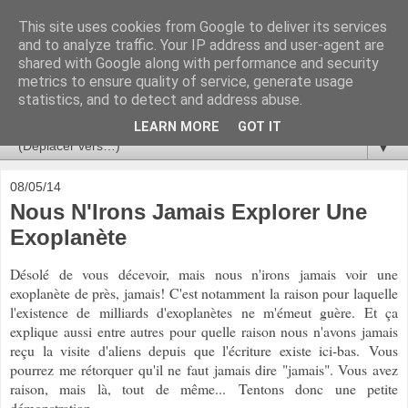
This site uses cookies from Google to deliver its services
Ça se passe là haut
and to analyze traffic. Your IP address and user-agent are
shared with Google along with performance and security
metrics to ensure quality of service, generate usage
Astronomie, Astrophysique, Astroparticules, Cosmologie.
statistics, and to detect and address abuse.
L'infini se contemple, indéfiniment. ISSN 2272-5768
LEARN MORE
GOT IT
▼
08/05/14
Nous N'Irons Jamais Explorer Une
Exoplanète
Désolé de vous décevoir, mais nous n'irons jamais voir une
exoplanète de près, jamais! C'est notamment la raison pour laquelle
l'existence de milliards d'exoplanètes ne m'émeut guère. Et ça
explique aussi entre autres pour quelle raison nous n'avons jamais
reçu la visite d'aliens depuis que l'écriture existe ici-bas.
Vous
pourrez me rétorquer qu'il ne faut jamais dire "jamais". Vous avez
raison, mais là, tout de même...
Tentons donc une petite
démonstration.