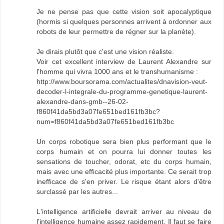
Je ne pense pas que cette vision soit apocalyptique
(hormis si quelques personnes arrivent à ordonner aux
robots de leur permettre de régner sur la planète).
Je dirais plutôt que c'est une vision réaliste.
Voir cet excellent interview de Laurent Alexandre sur
l'homme qui vivra 1000 ans et le transhumanisme :
http://www.boursorama.com/actualites/dnavision-veut-
decoder-l-integrale-du-programme-genetique-laurent-
alexandre-dans-gmb--26-02-
f860f41da5bd3a07fe651bed161fb3bc?
num=f860f41da5bd3a07fe651bed161fb3bc
Un corps robotique sera bien plus performant que le
corps humain et on pourra lui donner toutes les
sensations de toucher, odorat, etc du corps humain,
mais avec une efficacité plus importante. Ce serait trop
inefficace de s'en priver. Le risque étant alors d'être
surclassé par les autres...
L'intelligence artificielle devrait arriver au niveau de
l'intelligence humaine assez rapidement. Il faut se faire