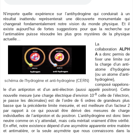
N’importe quelle expérience sur l’antihydrogène qui conduirait à un
résultat inattendu représenterait une découverte monumentale qui
changerait fondamentalement notre vision du monde physique. Et il
existe aujourd’hui de fortes suggestions pour que la recherche sur
l’antimatière puisse résoudre les plus gros mystères de la physique
actuelle…
La
collaboration
ALPH
A
a donc permis de
fixer une limite sur
la charge d’un anti-
atome d’hydogène
(ou un atome d’anti-
hydrogène),
schéma de l'hydrogène et anti-hydrogène (CERN)
composé rappelons-
le d’un antiproton et d’un anti-électron (aussi appelé positron). Cette
-8
nouvelle mesure (une charge électrique d’environ 10
celle de l’électron,
je passe les décimales) est de l’ordre de 6 ordres de grandeurs plus
basse que la précédente limite mesurée, et est meilleure d’un facteur 2
par rapport à ce qui pouvait être dérivé des mesures de charge
individuelles de l’antiproton et du positron. L’antihydrogène est donc bien
neutre comme on s’y attendait, mais cela méritait vraiment d’être vérifié.
En effet, notre existence dépend d’une asymétrie apparente entre matière
et antimatière, or la seule asymétrie que nous connaissons dans la