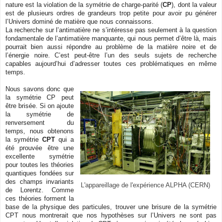
nature est la violation de la symétrie de charge-parité (
CP
), dont la valeur
est de plusieurs ordres de grandeurs trop petite pour avoir pu générer
l’Univers dominé de matière que nous connaissons.
La recherche sur l’antimatière ne s’intéresse pas seulement à la question
fondamentale de l’antimatière manquante, qui nous permet d’être là, mais
pourrait bien aussi répondre au problème de la matière noire et de
l’énergie noire. C’est peut-être l’un des seuls sujets de recherche
capables aujourd’hui d’adresser toutes ces problématiques en même
temps.
Nous savons donc que
la symétrie CP peut
être brisée. Si on ajoute
la symétrie de
renversement du
temps, nous obtenons
la symétrie
CPT
qui a
été prouvée être une
excellente symétrie
pour toutes les théories
quantiques fondées sur
des champs invariants
L'appareillage de l'expérience ALPHA (CERN)
de Lorentz. Comme
ces théories forment la
base de la physique des particules, trouver une brisure de la symétrie
CPT nous montrerait que nos hypothèses sur l’Univers ne sont pas