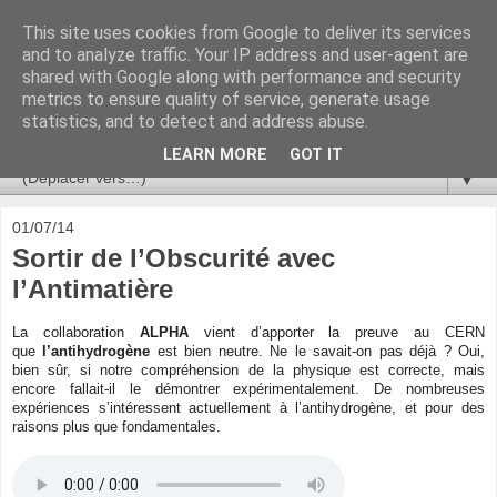
This site uses cookies from Google to deliver its services
Ça se passe là haut
and to analyze traffic. Your IP address and user-agent are
shared with Google along with performance and security
metrics to ensure quality of service, generate usage
Astronomie, Astrophysique, Astroparticules, Cosmologie.
statistics, and to detect and address abuse.
L'infini se contemple, indéfiniment. ISSN 2272-5768
LEARN MORE
GOT IT
▼
01/07/14
Sortir de l’Obscurité avec
l’Antimatière
La collaboration
ALPHA
vient d’apporter la preuve au CERN
que
l’antihydrogène
est bien neutre. Ne le savait-on pas déjà ? Oui,
bien sûr, si notre compréhension de la physique est correcte, mais
encore fallait-il le démontrer expérimentalement. De nombreuses
expériences s’intéressent actuellement à l’antihydrogène, et pour des
raisons plus que fondamentales.