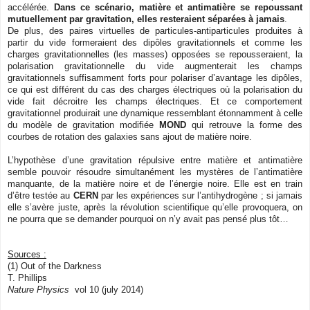
accélérée.
Dans ce scénario, matière et antimatière se repoussant
mutuellement par gravitation, elles resteraient séparées à jamais
.
De plus, des paires virtuelles de particules-antiparticules produites à
partir du vide formeraient des dipôles gravitationnels et comme les
charges gravitationnelles (les masses) opposées se repousseraient, la
polarisation gravitationnelle du vide augmenterait les champs
gravitationnels suffisamment forts pour polariser d’avantage les dipôles,
ce qui est différent du cas des charges électriques où la polarisation du
vide fait décroitre les champs électriques. Et ce comportement
gravitationnel produirait une dynamique ressemblant étonnamment à celle
du modèle de gravitation modifiée
MOND
qui retrouve la forme des
courbes de rotation des galaxies sans ajout de matière noire.
L’hypothèse d’une gravitation répulsive entre matière et antimatière
semble pouvoir résoudre simultanément les mystères de l’antimatière
manquante, de la matière noire et de l’énergie noire. Elle est en train
d’être testée au
CERN
par les expériences sur l’antihydrogène ; si jamais
elle s’avère juste, après la révolution scientifique qu’elle provoquera, on
ne pourra que se demander pourquoi on n’y avait pas pensé plus tôt…
Sources :
(1) Out of the Darkness
T. Phillips
Nature Physics
vol 10 (july 2014)