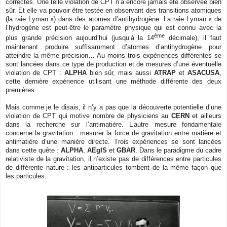
correctes. Une telle violation de CPT n’a encore jamais été observée bien
sûr. Et elle va pouvoir être testée en observant des transitions atomiques
(la raie Lyman
a
) dans des atomes d’antihydrogène. La raie Lyman
a
de
l’hydrogène est peut-être le paramètre physique qui est connu avec la
ème
plus grande précision aujourd’hui (jusqu’à la 14
décimale), il faut
maintenant produire suffisamment d’atomes d’antihydrogène pour
atteindre la même précision… Au moins trois expériences différentes se
sont lancées dans ce type de production et de mesures d’une éventuelle
violation de CPT :
ALPHA
bien sûr, mais aussi
ATRAP
et
ASACUSA
,
cette dernière expérience utilisant une méthode différente des deux
premières.
Mais comme je le disais, il n’y a pas que la découverte potentielle d’une
violation de CPT qui motive nombre de physiciens au
CERN
et ailleurs
dans la recherche sur l’antimatière. L’autre mesure fondamentale
concerne la gravitation : mesurer la force de gravitation entre matière et
antimatière d’une manière directe. Trois expériences se sont lancées
dans cette quête :
ALPHA
,
AEgIS
et
GBAR
. Dans le paradigme du cadre
relativiste de la gravitation, il n’existe pas de différences entre particules
de différente nature : les antiparticules tombent de la même façon que
les particules.