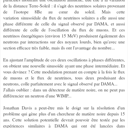
de la distance Terre-Soleil : il s'agit des neutrinos solaires provenant
de l'isotope 8Be au cœur du soleil. Mais cette
variation sinusoïdale du flux de neutrinos solaires a elle aussi une
phase différente de celle du signal observé par DAMA, et aussi
différente de celle de l'oscillation du flux de muons. Et ces
neutrinos énergétiques (environ 15 MeV) produisent également des
neutrons par interactions sur des noyaux lourds, bien qu'avec une
section efficace très faible, mais ils ont l'avantage du nombre...
En ajustant l'amplitude de ces deux oscillations à phases différentes,
on obtient une nouvelle sinusoïde ayant une phase intermédiaire. Et
vous devinez ? Cette modulation prenant en compte à la fois le flux
de muons et le flux de neutrinos, tous deux produisant des
neutrons, colle parfaitement avec le signal observé par DAMA...
J'allais oublier : dans un détecteur de matière noire, on ne peut pas
différencier un neutron d'une WIMP...
Jonathan Davis a peut-être mis le doigt sur la résolution d'un
problème qui gène plus d'un chercheur de matière noire depuis 15
ans. Cette solution potentielle devrait pouvoir être testée par les
expériences similaires à DAMA qui ont été lancées dans