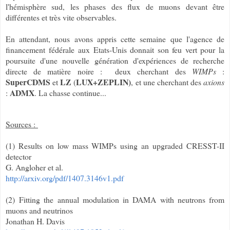
l'hémisphère sud, les phases des flux de muons devant être
différentes et très vite observables.
En attendant, nous avons appris cette semaine que l'agence de
financement fédérale aux Etats-Unis donnait son feu vert pour la
poursuite d'une nouvelle génération d'expériences de recherche
directe de matière noire : deux cherchant des
WIMPs
:
SuperCDMS
LZ
LUX+ZEPLIN)
et
(
, et une cherchant des
axions
ADMX
:
. La chasse continue...
Sources :
(1) Results on low mass WIMPs using an upgraded CRESST-II
detector
G. Angloher et al.
http://arxiv.org/pdf/1407.3146v1.pdf
(2) Fitting the annual modulation in DAMA with neutrons from
muons and neutrinos
Jonathan H. Davis