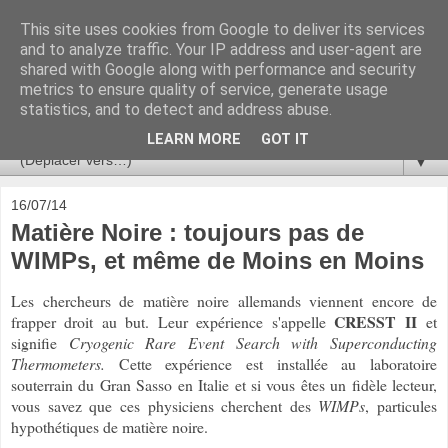
This site uses cookies from Google to deliver its services
Ça se passe là haut
and to analyze traffic. Your IP address and user-agent are
shared with Google along with performance and security
metrics to ensure quality of service, generate usage
Astronomie, Astrophysique, Astroparticules, Cosmologie.
statistics, and to detect and address abuse.
L'infini se contemple, indéfiniment. ISSN 2272-5768
LEARN MORE
GOT IT
▼
16/07/14
Matière Noire : toujours pas de
WIMPs, et même de Moins en Moins
Les chercheurs de matière noire allemands viennent encore de
CRESST II
frapper droit au but. Leur expérience s'appelle
et
signifie
Cryogenic Rare Event Search with Superconducting
Thermometers.
Cette expérience est installée au laboratoire
souterrain du Gran Sasso en Italie et si vous êtes un fidèle lecteur,
vous savez que ces physiciens cherchent des
WIMPs
, particules
hypothétiques de matière noire.