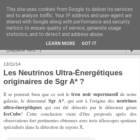
This site uses cookies from Google to deliver its services
Ça se passe là haut
and to analyze traffic. Your IP address and user-agent are
shared with Google along with performance and security
metrics to ensure quality of service, generate usage
Astronomie, Astrophysique, Astroparticules, Cosmologie.
statistics, and to detect and address abuse.
L'infini se contemple, indéfiniment. ISSN 2272-5768
LEARN MORE
GOT IT
▼
13/11/14
Les Neutrinos Ultra-Énergétiques
originaires de Sgr A* ?
trou noir supermassif
Il se pourrait bien que ce soit le
de notre
Sgr A*
neutrinos
galaxie, le dénommé
, qui soit à l'origine des
ultra-énergétiques
qui ont été détectés par le détecteur géant
IceCube
! Cette conclusion vient d'être proposée après des
observations fort pertinentes obtenues avec trois télescopes spatiaux
spécialisés dans la détection de rayons X.