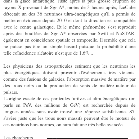
dans la glace antarctique. Juste après la plus grosse éruption de
rayons X provenant de Sgr A*, moins de 3 heures après, IceCube
détectait un des 36 neutrinos ultra-énergétiques qu'il a permis de
mettre en évidence depuis 2010 et dont la direction est compatible
avec le centre galactique. Et le même phénomène s'est reproduit
après des bouffées de Sgr A* observées par Swift et NuSTAR,
également en coïncidence spatiale et temporelle. Il semble que cela
ne puisse pas être un simple hasard puisque la probabilité d'une
telle coïncidence aléatoire n'est que de 1,6%...
Les physiciens des astroparticules estiment que les neutrinos les
plus énergétiques doivent provenir d'événements très violents,
comme des fusions de galaxies, l'absorption massive de matière par
des trous noirs ou la production de vents de matière autour de
pulsars.
L'origine exacte de ces particules furtives et ultra-énergétiques (on
parle en PeV, des millions de GeV) est recherchée depuis de
longues années sans avoir trouvé une réponse satisfaisante. S'il
s'avère juste que les trous noirs massifs peuvent être le moteur de
ces neutrinos hors normes, on aura fait une très belle avancée.
Les chercheurs,