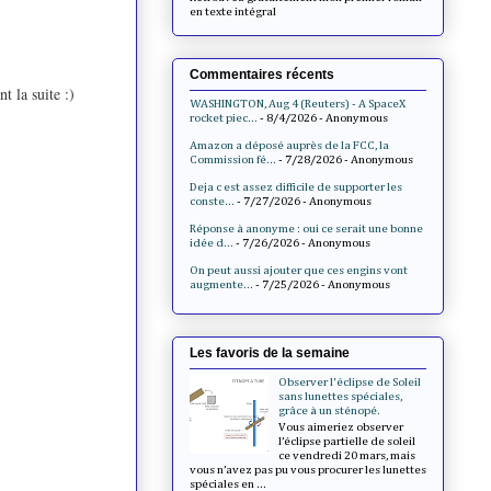
en texte intégral
Commentaires récents
t la suite :)
WASHINGTON, Aug 4 (Reuters) - A SpaceX
rocket piec...
- 8/4/2026
- Anonymous
Amazon a déposé auprès de la FCC, la
Commission fé...
- 7/28/2026
- Anonymous
Deja c est assez difficile de supporter les
conste...
- 7/27/2026
- Anonymous
Réponse à anonyme : oui ce serait une bonne
idée d...
- 7/26/2026
- Anonymous
On peut aussi ajouter que ces engins vont
augmente...
- 7/25/2026
- Anonymous
Les favoris de la semaine
Observer l'éclipse de Soleil
sans lunettes spéciales,
grâce à un sténopé.
Vous aimeriez observer
l’éclipse partielle de soleil
ce vendredi 20 mars, mais
vous n’avez pas pu vous procurer les lunettes
spéciales en ...