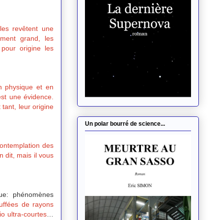
les revêtent une
niment grand, les
pour origine les
en physique et en
'est une évidence.
tant, leur origine
Un polar bourré de science...
contemplation des
 dit, mais il vous
ique: phénomènes
uffées de rayons
o ultra-courtes
…