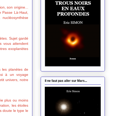
on, son origine...
e Passe Là-Haut,
a nucléosynthèse
nètes. Sujet gardé
es vous attendent
utres exoplanètes
s les planètes de
ssi à un voyage
it univers, notre
Il ne faut pas aller sur Mars...
vie plus ou moins
tion, les étoiles
 doute le type le