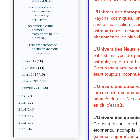
masse d'une...
La froideur de la
L’Univers des Astropa
Nébuleuse du
Boomerang
Rayons cosmiques, ph
expliquée
saveur particulière su
Découverte d'une
astroparticules devi
nouvelle
exoplanète munie
phénomènes les plus vio
d'annea...
Troisième détection
L'Univers des Neutri
de fusion de trous
noirs par L...
S'il est un type de pa
astrophysique, c'est bi
mai 2017
(18)
C'est surtout vrai pour 
avril 2017
(14)
étant toujours inconnue 
mars 2017
(19)
février 2017
(22)
L'Univers des observa
janvier 2017
(18)
La curiosité des phéno
2016
(206)
beautés du ciel. Des con
2015
(172)
en dit, c'est sûr.
2014
(144)
2013
(119)
L’Univers des questi
2012
(139)
Ce blog s’est nourri
étonnants, incompris, 
2011
(84)
gamma
,
supernovas
a