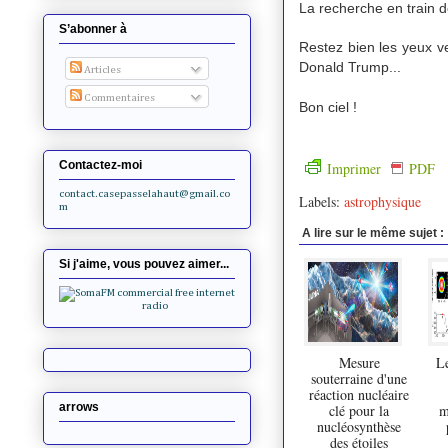
La recherche en train d
S’abonner à
Restez bien les yeux ve
Donald Trump...
Articles
Commentaires
Bon ciel !
Contactez-moi
Imprimer
PDF
contact.casepasselahaut@gmail.co
Labels:
astrophysique
m
A lire sur le même sujet :
Si j'aime, vous pouvez aimer...
Mesure
L
souterraine d'une
réaction nucléaire
arrows
clé pour la
m
nucléosynthèse
des étoiles