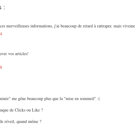
 :
ces merveilleuses informations, j'ai beaucoup de retard à rattraper, mais vivemen
44
uver vos articles!
28
minée" me gêne beaucoup plus que la "mise en sommeil" :(
anque de Clicks ou Like ?
 de réveil, quand même ?