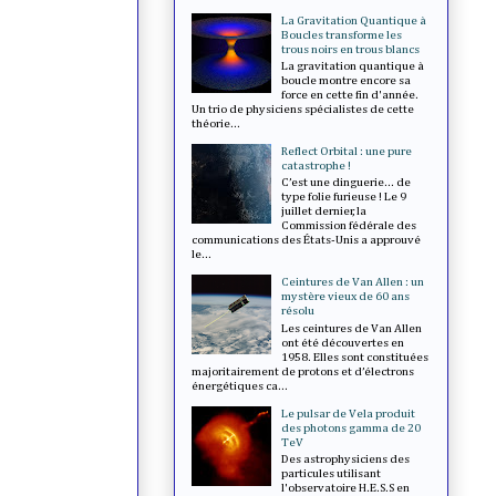
La Gravitation Quantique à
Boucles transforme les
trous noirs en trous blancs
La gravitation quantique à
boucle montre encore sa
force en cette fin d'année.
Un trio de physiciens spécialistes de cette
théorie...
Reflect Orbital : une pure
catastrophe !
C’est une dinguerie... de
type folie furieuse ! Le 9
juillet dernier, la
Commission fédérale des
communications des États-Unis a approuvé
le...
Ceintures de Van Allen : un
mystère vieux de 60 ans
résolu
Les ceintures de Van Allen
ont été découvertes en
1958. Elles sont constituées
majoritairement de protons et d’électrons
énergétiques ca...
Le pulsar de Vela produit
des photons gamma de 20
TeV
Des astrophysiciens des
particules utilisant
l'observatoire H.E.S.S en