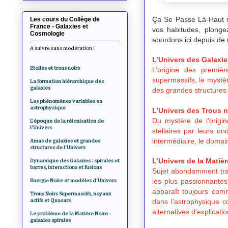
Ça Se Passe Là-Haut s
Les cours du Collège de
France - Galaxies et
vos habitudes, plonge
Cosmologie
abordons ici depuis d
A suivre sans modération !
L’Univers des Galaxie
Etoiles et trous noirs
L’origine des premièr
supermassifs, le mystè
La formation hiérarchique des
galaxies
des grandes structures 
Les phénomènes variables en
astrophysique
L’Univers des Trous n
Du mystère de l’origi
L'époque de la réionisation de
l'Univers
stellaires par leurs o
intermédiaire, le domai
Amas de galaxies et grandes
structures de l'Univers
L’Univers de la Matièr
Dynamique des Galaxies : spirales et
barres, interactions et fusions
Sujet abondamment tra
les plus passionnantes
Energie Noire et modèles d'Univers
apparaît toujours com
Trous Noirs Supermassifs, noyaux
actifs et Quasars
dans l’astrophysique 
alternatives d’explicat
Le problème de la Matière Noire -
galaxies spirales