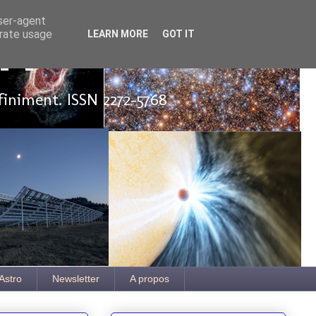
user-agent
erate usage
LEARN MORE
GOT IT
ut
finiment. ISSN 2272-5768
Astro
Newsletter
A propos