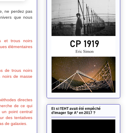
e, ne perdez pas
univers que nous
s et trous noirs
ques élémentaires
s de trous noirs
us noirs de masse
méthodes directes
cherche de ce qui
Et si l'EHT avait été empêché
un point central
d'imager Sgr A* en 2017 ?
ur des tentatives
as de galaxies.