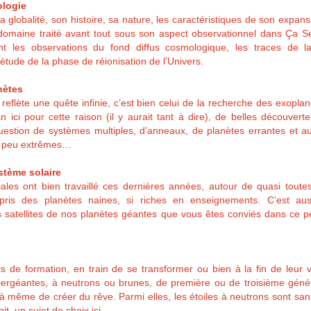
ologie
 globalité, son histoire, sa nature, les caractéristiques de son expansi
domaine traité avant tout sous son aspect observationnel dans Ça S
t les observations du fond diffus cosmologique, les traces de l
’étude de la phase de réionisation de l’Univers.
nètes
 reflète une quête infinie, c’est bien celui de la recherche des exopla
 ici pour cette raison (il y aurait tant à dire), de belles découvert
uestion de systèmes multiples, d’anneaux, de planètes errantes et a
un peu extrêmes…
stème solaire
les ont bien travaillé ces dernières années, autour de quasi toute
ris des planètes naines, si riches en enseignements. C’est au
 satellites de nos planètes géantes que vous êtes conviés dans ce pet
rs de formation, en train de se transformer ou bien à la fin de leur 
pergéantes, à neutrons ou brunes, de première ou de troisième généra
à même de créer du rêve. Parmi elles, les étoiles à neutrons sont sans
t, un sujet de choix ici.