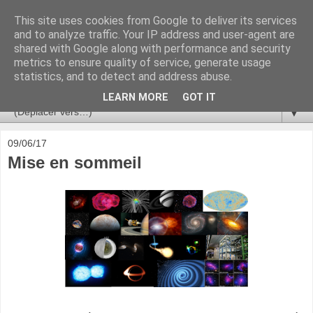
This site uses cookies from Google to deliver its services
Ça se passe là haut
and to analyze traffic. Your IP address and user-agent are
shared with Google along with performance and security
metrics to ensure quality of service, generate usage
Astronomie, Astrophysique, Astroparticules, Cosmologie.
statistics, and to detect and address abuse.
L'infini se contemple, indéfiniment. ISSN 2272-5768
LEARN MORE
GOT IT
▼
09/06/17
Mise en sommeil