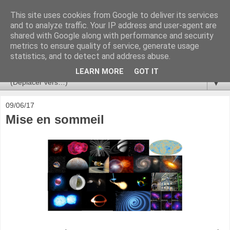
This site uses cookies from Google to deliver its services
Ça se passe là haut
and to analyze traffic. Your IP address and user-agent are
shared with Google along with performance and security
metrics to ensure quality of service, generate usage
Astronomie, Astrophysique, Astroparticules, Cosmologie.
statistics, and to detect and address abuse.
L'infini se contemple, indéfiniment. ISSN 2272-5768
LEARN MORE
GOT IT
▼
09/06/17
Mise en sommeil