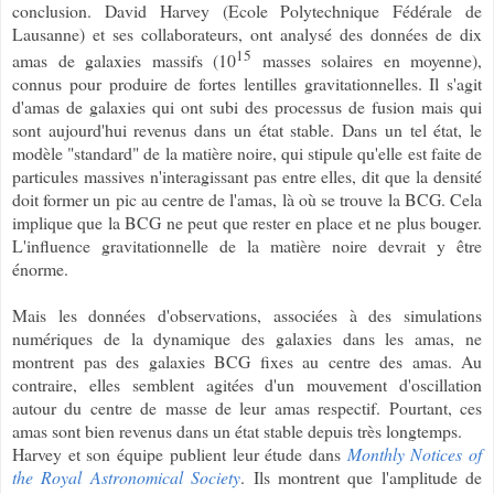
conclusion. David Harvey (Ecole Polytechnique Fédérale de
Lausanne) et ses collaborateurs, ont analysé des données de dix
15
amas de galaxies massifs (10
masses solaires en moyenne),
connus pour produire de fortes lentilles gravitationnelles. Il s'agit
d'amas de galaxies qui ont subi des processus de fusion mais qui
sont aujourd'hui revenus dans un état stable. Dans un tel état, le
modèle "standard" de la matière noire, qui stipule qu'elle est faite de
particules massives n'interagissant pas entre elles, dit que la densité
doit former un pic au centre de l'amas, là où se trouve la BCG. Cela
implique que la BCG ne peut que rester en place et ne plus bouger.
L'influence gravitationnelle de la matière noire devrait y être
énorme.
Mais les données d'observations, associées à des simulations
numériques de la dynamique des galaxies dans les amas, ne
montrent pas des galaxies BCG fixes au centre des amas. Au
contraire, elles semblent agitées d'un mouvement d'oscillation
autour du centre de masse de leur amas respectif. Pourtant, ces
amas sont bien revenus dans un état stable depuis très longtemps.
Harvey et son équipe publient leur étude dans
Monthly Notices of
the Royal Astronomical Society
. Ils montrent que l'amplitude de