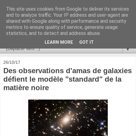
This site uses cookies from Google to deliver its services
Ça se passe là haut
and to analyze traffic. Your IP address and user-agent are
shared with Google along with performance and security
metrics to ensure quality of service, generate usage
Astronomie, Astrophysique, Astroparticules, Cosmologie.
statistics, and to detect and address abuse.
L'infini se contemple, indéfiniment. ISSN 2272-5768
LEARN MORE
GOT IT
▼
26/10/17
Des observations d'amas de galaxies
défient le modèle "standard" de la
matière noire