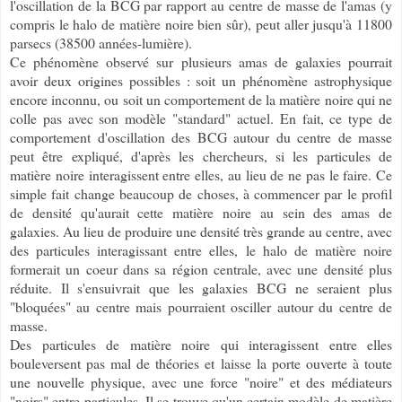
l'oscillation de la BCG par rapport au centre de masse de l'amas (y
compris le halo de matière noire bien sûr), peut aller jusqu'à 11800
parsecs (38500 années-lumière).
Ce phénomène observé sur plusieurs amas de galaxies pourrait
avoir deux origines possibles : soit un phénomène astrophysique
encore inconnu, ou soit un comportement de la matière noire qui ne
colle pas avec son modèle "standard" actuel. En fait, ce type de
comportement d'oscillation des BCG autour du centre de masse
peut être expliqué, d'après les chercheurs, si les particules de
matière noire interagissent entre elles, au lieu de ne pas le faire. Ce
simple fait change beaucoup de choses, à commencer par le profil
de densité qu'aurait cette matière noire au sein des amas de
galaxies. Au lieu de produire une densité très grande au centre, avec
des particules interagissant entre elles, le halo de matière noire
formerait un coeur dans sa région centrale, avec une densité plus
réduite. Il s'ensuivrait que les galaxies BCG ne seraient plus
"bloquées" au centre mais pourraient osciller autour du centre de
masse.
Des particules de matière noire qui interagissent entre elles
bouleversent pas mal de théories et laisse la porte ouverte à toute
une nouvelle physique, avec une force "noire" et des médiateurs
"noirs" entre particules. Il se trouve qu'un certain modèle de matière