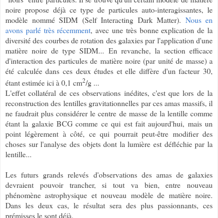
noire propose déjà ce type de particules auto-interagissantes, le
modèle nommé SIDM (Self Interacting Dark Matter).
Nous en
avons parlé très récemment
, avec une très bonne explication de la
diversité des courbes de rotation des galaxies par l'application d'une
matière noire de type SIDM... En revanche, la section efficace
d'interaction des particules de matière noire (par unité de masse) a
été calculée dans ces deux études et elle diffère d'un facteur 30,
2
étant estimée ici à 0,1 cm
/g ...
L'effet collatéral de ces observations inédites, c'est que lors de la
reconstruction des lentilles gravitationnelles par ces amas massifs, il
ne faudrait plus considérer le centre de masse de la lentille comme
étant la galaxie BCG comme ce qui est fait aujourd'hui, mais un
point légèrement à côté, ce qui pourrait peut-être modifier des
choses sur l'analyse des objets dont la lumière est défléchie par la
lentille...
Les futurs grands relevés d'observations des amas de galaxies
devraient pouvoir trancher, si tout va bien, entre nouveau
phénomène astrophysique et nouveau modèle de matière noire.
Dans les deux cas, le résultat sera des plus passionnants, ces
prémisses le sont déjà.