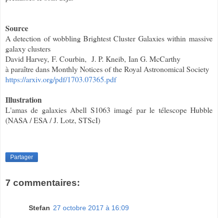
Source
A detection of wobbling Brightest Cluster Galaxies within
massive
galaxy clusters
David Harvey,
F. Courbin,
J. P. Kneib,
Ian G. McCarthy
à paraître dans Monthly Notices of the Royal Astronomical Society
https://arxiv.org/pdf/1703.07365.pdf
Illustration
L'amas de galaxies Abell S1063 imagé par le télescope Hubble
(NASA / ESA / J. Lotz, STScI)
Partager
7 commentaires:
Stefan
27 octobre 2017 à 16:09