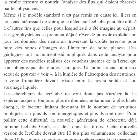
la croûte terrestre et nourrir l’analyse des flux qui étaient observés
par les physiciens.
Même si le modèle standard n’est pas remis en cause ici, il est en
tous cas intéressant de voir que le détecteur IceCube peut être utilisé
à d’autres fins que celles pour lesquelles il a été imaginé au départ.
Les géophysiciens se prennent déjà à rêver de pouvoir exploiter un
jour les données des neutrinos traversant la croûte terrestre pour
faire des sortes d’images de l’intérieur de notre planète. Des
géologues ont notamment été impliqués dans cette analyse pour
apporter des modèles réalistes des couches internes de la Terre, qui
sont obtenus par des études sismiques. Un point crucial pour eux
serait de pouvoir « voir », à la lumière de l’absorption des neutrinos,
la zone frontalière devant exister entre le noyau solide et son
voisinage liquide.
Les chercheurs de IceCube ne vont donc pas s’arrêter là, ils
espèrent acquérir toujours plus de données, notamment à plus haute
énergie, le facteur limitant devenant ici le nombre de neutrinos
impliqués, car plus ils sont énergétiques et plus ils sont rares. Pour
pallier cette difficulté, la nouvelle génération de détecteur, déjà
nommé IceCube-Gen2, est déjà dans les tiroirs. Cette nouvelle
version de IceCube devrait être 10 fois plus volumineuse, collectant
donc 10 fois plus de neutrinos pour une même période de mesure…