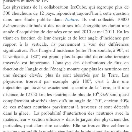
plusieurs milliers de TeV.
Les physiciens de la collaboration IceCube, qui regroupe plus de
300 chercheurs de 12 pays, répondent aujourd’hui à cette question
dans une étude publiée dans
Nature
. Ils ont collectés 10800
événements attribués à des neutrinos très énergétiques durant une
année d’acquisition de données entre mai 2010 et mai 2011. En les
triant en fonction de leur énergie et de leur angle d’incidence par
rapport à la verticale, ils parviennent à voir des différences
significatives. Plus l’angle d’incidence (entre l’horizontale, à 90°, et
la verticale, à 180°) est grand, plus la quantité de couche terrestre
traversée est importante. L’analyse des distributions de flux en
fonction de l’angle et de l’énergie montre que plus les neutrinos ont
une énergie élevée, plus ils sont absorbés par la Terre. Les
physiciens trouvent par exemple qu'à 180°, c'est à dire une
trajectoire qui traverse exactement le centre de la Terre, soit une
6
distance de 12750 km, les neutrinos de plus de 10
GeV sont quasi
complètement absorbés alors qu'à un angle de 120°, environ 40%
de ces mêmes neutrinos parviennent à traverser et sont détectés
dans la glace. La probabilité d’interaction des neutrinos avec la
matière, leur « section efficace » dans le jargon des physiciens des
particules, peut alors être calculée. Elle se trouve être cohérente
avec ce que prédit le modèle standard de la physique des particules