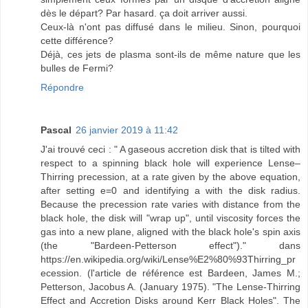
dès le départ? Par hasard. ça doit arriver aussi.
Ceux-là n'ont pas diffusé dans le milieu. Sinon, pourquoi
cette différence?
Déjà, ces jets de plasma sont-ils de même nature que les
bulles de Fermi?
Répondre
Pascal
26 janvier 2019 à 11:42
J'ai trouvé ceci : " A gaseous accretion disk that is tilted with
respect to a spinning black hole will experience Lense–
Thirring precession, at a rate given by the above equation,
after setting e=0 and identifying a with the disk radius.
Because the precession rate varies with distance from the
black hole, the disk will "wrap up", until viscosity forces the
gas into a new plane, aligned with the black hole's spin axis
(the "Bardeen-Petterson effect")." dans
https://en.wikipedia.org/wiki/Lense%E2%80%93Thirring_pr
ecession. (l'article de référence est Bardeen, James M.;
Petterson, Jacobus A. (January 1975). "The Lense-Thirring
Effect and Accretion Disks around Kerr Black Holes". The