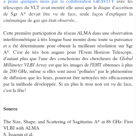
à peine quelques mois par la collaboration GRAVITY
avec les
télescopes du VLT avait montré elle aussi que le disque d'accrétion
de Sgr A* devait être vu de face, seule façon d'expliquer la
cinématique de gaz qui était observée...
Cette première participation du réseau ALMA dans une observation
interférométrique à très longue base montre donc toute sa puissance
et a été déterminante pour obtenir la meilleure résolution sur Sgr
A*. C'est de très bon augure pour l'Event Horizon Telescope,
d'autant plus que l'une des conclusions des chercheurs du
Global
Millimeter VLBI Array
est que les images de l'EHT obtenues à plus
de 200 GHz, même si elles sont aussi "polluées" par le phénomène
de diffusion que les leurs, pourront être nettoyées très efficacement
par la méthode développée. Si en plus le trou noir est vu de face,
c'est la fête!
Source
The Size, Shape, and Scattering of Sagittarius A* at 86 GHz: First
VLBI with ALMA
S. Issaoun et al.