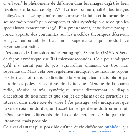
d'"effacer" le phénomène de diffusion dans les images déjà très bien
résolues de la source Sgr A*.
La très bonne qualité des images
nettoyées a laissé apparaître une surprise : la taille et la forme de la
source radio paraît plus compacte et plus symétrique que ce que les
spécialistes avaient envisagé. Plus précisément, cette forme presque
ronde apporte des contraintes sur les modèles théoriques décrivant
le gaz entourant le trou noir supermassif qui produit ce
rayonnement radio.
L'essentiel de l'émission radio cartographiée par le GMVA s'étend
de façon symétrique sur 300 microarcsecondes. Cela peut indiquer
qu'il n'y aurait pas de jets aujourd'hui émanant du trou noir
supermassif. Mais cela peut également indiquer que nous ne voyons
pas le trou noir dans la direction de son équateur, mais plutôt par
l'un de ses pôles ! Ce qui voudrait dire que l'étendue de la source
radio, réduite et très symétrique, serait directement le disque
d'accrétion du trou noir, et que son jet de plasma et de particules se
situerait dans notre axe de visée ! Au passage, cela indiquerait que
l'axe de rotation du disque d'accrétion et peut-être du trou noir lui-
même seraient différents de l'axe de rotation de la galaxie...
Etonnant, mais possible.
Cela est d'autant plus possible qu'une étude différente
publiée il y a