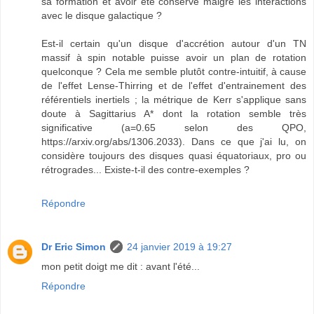
sa formation et avoir été conservé malgré les interactions
avec le disque galactique ?
Est-il certain qu'un disque d'accrétion autour d'un TN
massif à spin notable puisse avoir un plan de rotation
quelconque ? Cela me semble plutôt contre-intuitif, à cause
de l'effet Lense-Thirring et de l'effet d'entrainement des
référentiels inertiels ; la métrique de Kerr s'applique sans
doute à Sagittarius A* dont la rotation semble très
significative (a=0.65 selon des QPO,
https://arxiv.org/abs/1306.2033). Dans ce que j'ai lu, on
considère toujours des disques quasi équatoriaux, pro ou
rétrogrades... Existe-t-il des contre-exemples ?
Répondre
Dr Eric Simon
24 janvier 2019 à 19:27
mon petit doigt me dit : avant l'été...
Répondre