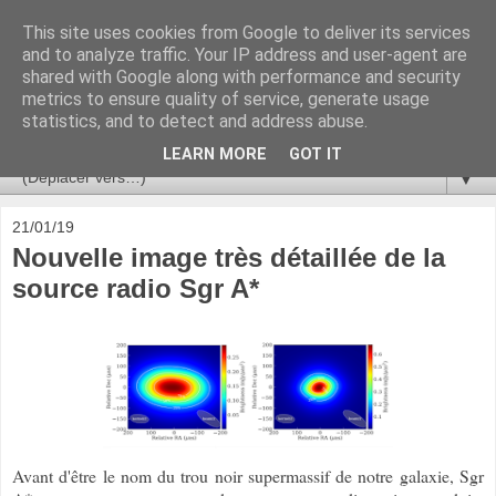
This site uses cookies from Google to deliver its services
Ça se passe là haut
and to analyze traffic. Your IP address and user-agent are
shared with Google along with performance and security
metrics to ensure quality of service, generate usage
Astronomie, Astrophysique, Astroparticules, Cosmologie.
statistics, and to detect and address abuse.
L'infini se contemple, indéfiniment. ISSN 2272-5768
LEARN MORE
GOT IT
▼
21/01/19
Nouvelle image très détaillée de la
source radio Sgr A*
Avant d'être le nom du trou noir supermassif de notre galaxie, Sgr