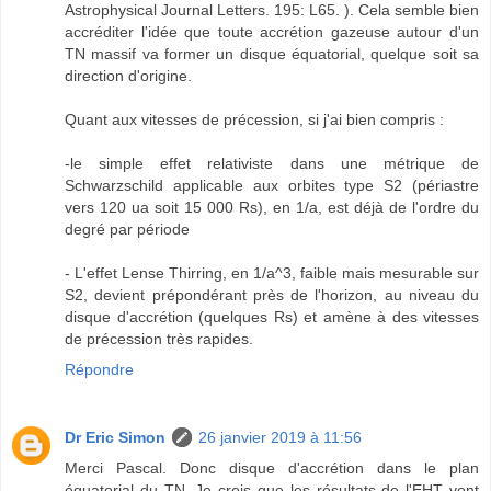
Astrophysical Journal Letters. 195: L65. ). Cela semble bien
accréditer l'idée que toute accrétion gazeuse autour d'un
TN massif va former un disque équatorial, quelque soit sa
direction d'origine.
Quant aux vitesses de précession, si j'ai bien compris :
-le simple effet relativiste dans une métrique de
Schwarzschild applicable aux orbites type S2 (périastre
vers 120 ua soit 15 000 Rs), en 1/a, est déjà de l'ordre du
degré par période
- L'effet Lense Thirring, en 1/a^3, faible mais mesurable sur
S2, devient prépondérant près de l'horizon, au niveau du
disque d'accrétion (quelques Rs) et amène à des vitesses
de précession très rapides.
Répondre
Dr Eric Simon
26 janvier 2019 à 11:56
Merci Pascal. Donc disque d'accrétion dans le plan
équatorial du TN. Je crois que les résultats de l'EHT vont