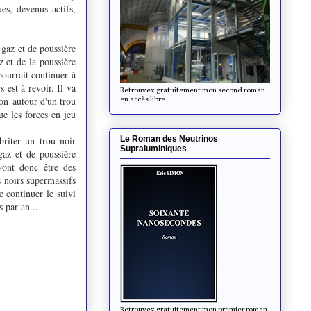
es, devenus actifs,
 gaz et de poussière
 et de la poussière
pourrait continuer à
 est à revoir. Il va
Retrouvez gratuitement mon second roman
ion autour d'un trou
en accès libre
e les forces en jeu
riter un trou noir
Le Roman des Neutrinos
Supraluminiques
az et de poussière
vont donc être des
s noirs supermassifs
 continuer le suivi
 par an...
Retrouvez gratuitement mon premier roman