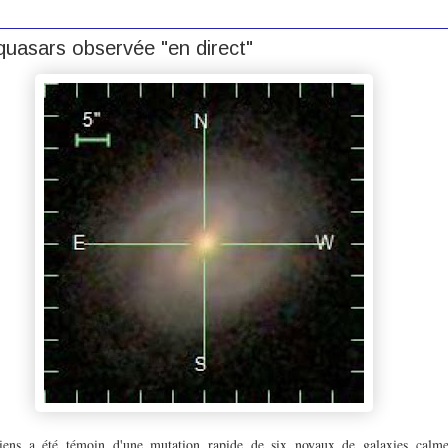
quasars observée "en direct"
ciens a été témoin d'une mutation rapide de six noyaux de galaxies calme