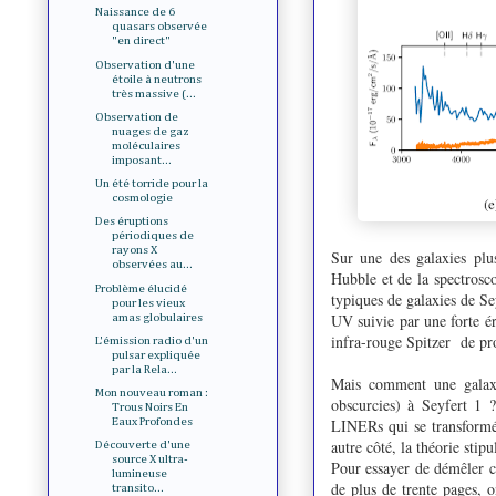
Naissance de 6
quasars observée
"en direct"
Observation d'une
étoile à neutrons
très massive (...
Observation de
nuages de gaz
moléculaires
imposant...
Un été torride pour la
cosmologie
Des éruptions
périodiques de
rayons X
Sur une des galaxies plu
observées au...
Hubble et de la spectrosco
Problème élucidé
typiques de galaxies de Se
pour les vieux
UV suivie par une forte ér
amas globulaires
infra-rouge Spitzer de pro
L'émission radio d'un
pulsar expliquée
par la Rela...
Mais comment une galaxi
Mon nouveau roman :
obscurcies) à Seyfert 1 
Trous Noirs En
LINERs qui se transformée
Eaux Profondes
autre côté, la théorie sti
Découverte d'une
source X ultra-
Pour essayer de démêler ce
lumineuse
de plus de trente pages, 
transito...