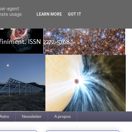
user-agent
erate usage
LEARN MORE
GOT IT
ut
finiment. ISSN 2272-5768
Astro
Newsletter
A propos