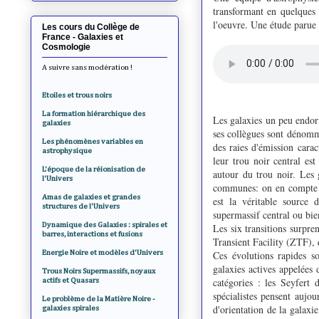
transformant en quelques 
l'oeuvre. Une étude parue
Les cours du Collège de
France - Galaxies et
Cosmologie
A suivre sans modération !
Etoiles et trous noirs
La formation hiérarchique des
Les galaxies un peu endor
galaxies
ses collègues sont dénom
Les phénomènes variables en
des raies d'émission carac
astrophysique
leur trou noir central es
L'époque de la réionisation de
autour du trou noir. Les 
l'Univers
communes: on en compte en
Amas de galaxies et grandes
est la véritable source 
structures de l'Univers
supermassif central ou bien
Dynamique des Galaxies : spirales et
Les six transitions surpr
barres, interactions et fusions
Transient Facility (ZTF),
Energie Noire et modèles d'Univers
Ces évolutions rapides s
galaxies actives appelées 
Trous Noirs Supermassifs, noyaux
catégories : les Seyfert 
actifs et Quasars
spécialistes pensent aujo
Le problème de la Matière Noire -
d'orientation de la galaxi
galaxies spirales