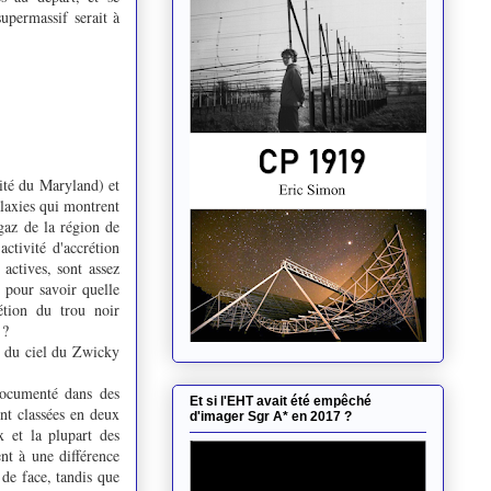
upermassif serait à
ité du Maryland) et
laxies qui montrent
 gaz de la région de
ctivité d'accrétion
actives, sont assez
 pour savoir quelle
étion du trou noir
 ?
e du ciel du Zwicky
 documenté dans des
Et si l'EHT avait été empêché
ont classées en deux
d'imager Sgr A* en 2017 ?
x et la plupart des
nt à une différence
 de face, tandis que