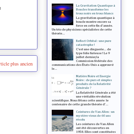
La Gravitation Quantique à
t
Boucles transforme les
trous noirs en trous blancs
La gravitation quantique à
boucle montre encore sa
force en cette fin d'année.
Un trio de physiciens spécialistes de cette
théorie...
Reflect Orbital : une pure
catastrophe !
C’est une dinguerie... de
type folie furieuse ! Le 9
juillet dernier, la
Commission fédérale des
ticle plus ancien
communications des États-Unis a approuvé
le...
Matière Noire et Energie
Noire : de purs et simples
produits de la Relativité
Générale ?
La Relativité Générale a été
une véritable révolution
scientifique. Nous fêtons cette année le
centenaire de cette grande théorie d'...
Ceintures de Van Allen : un
mystère vieux de 60 ans
résolu
Les ceintures de Van Allen
ont été découvertes en
1958. Elles sont constituées