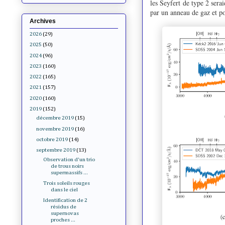
les Seyfert de type 2 sera
par un anneau de gaz et p
Archives
2026
(29)
2025
(50)
2024
(96)
2023
(160)
2022
(165)
2021
(157)
2020
(160)
2019
(152)
décembre 2019
(15)
novembre 2019
(16)
octobre 2019
(14)
septembre 2019
(13)
Observation d'un trio
de trous noirs
supermassifs ...
Trois soleils rouges
dans le ciel
Identification de 2
résidus de
supernovas
proches ...