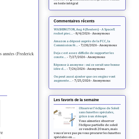
en texte intégral
Commentaires récents
WASHINGTON, Aug 4 (Reuters) - A SpaceX
rocket piec...
- 8/4/2026
- Anonymous
Amazon a déposé auprès de la FCC, la
Commission fé...
- 7/28/2026
- Anonymous
s années (
Frederick
Deja c est assez difficile de supporter les
conste...
- 7/27/2026
- Anonymous
Réponse à anonyme : oui ce serait une bonne
idée d...
- 7/26/2026
- Anonymous
On peut aussi ajouter que ces engins vont
augmente...
- 7/25/2026
- Anonymous
Les favoris de la semaine
Observer l'éclipse de Soleil
sans lunettes spéciales,
grâce à un sténopé.
Vous aimeriez observer
l’éclipse partielle de soleil
ce vendredi 20 mars, mais
re
vous n’avez pas pu vous procurer les lunettes
c
spéciales en ...