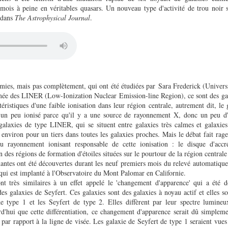
mois à peine en véritables quasars. Un nouveau type d'activité de trou noir s
 dans
The Astrophysical Journal
.
mies, mais pas complètement, qui ont été étudiées par Sara Frederick (Univers
mée des LINER (Low-Ionization Nuclear Emission-line Region), ce sont des ga
téristiques d'une faible ionisation dans leur région centrale, autrement dit, le
t un peu ionisé parce qu'il y a une source de rayonnement X, donc un peu d'a
galaxies de type LINER, qui se situent entre galaxies très calmes et galaxies 
viron pour un tiers dans toutes les galaxies proches. Mais le débat fait rage
du rayonnement ionisant responsable de cette ionisation : le disque d'accr
 des régions de formation d'étoiles situées sur le pourtour de la région centrale
enantes ont été découvertes durant les neuf premiers mois du relevé automatiqu
 qui est implanté à l'Observatoire du Mont Palomar en Californie.
ont très similaires à un effet appelé le 'changement d'apparence' qui a été
des galaxies de Seyfert. Ces galaxies sont des galaxies à noyau actif et elles s
de type 1 et les Seyfert de type 2. Elles diffèrent par leur spectre lumineu
urd'hui que cette différentiation, ce changement d'apparence serait dû simpleme
e par rapport à la ligne de visée. Les galaxie de Seyfert de type 1 seraient vues