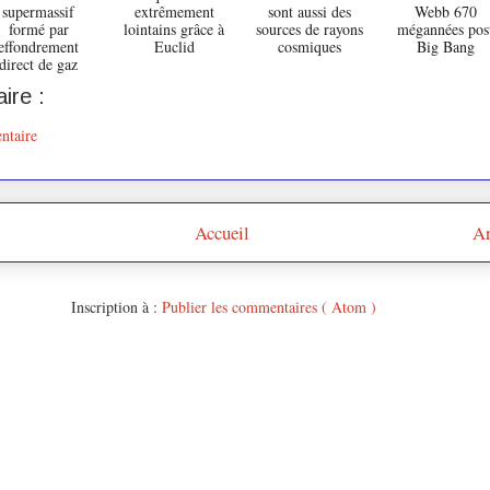
supermassif
extrêmement
sont aussi des
Webb 670
formé par
lointains grâce à
sources de rayons
mégannées pos
effondrement
Euclid
cosmiques
Big Bang
direct de gaz
ire :
ntaire
Accueil
Ar
Inscription à :
Publier les commentaires ( Atom )