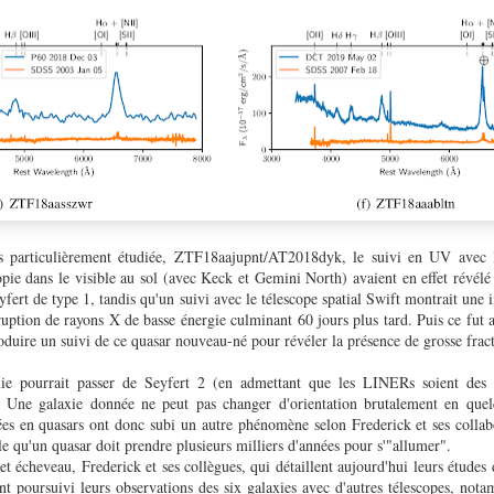
s particulièrement étudiée, ZTF18aajupnt/AT2018dyk, le suivi en UV avec le
pie dans le visible au sol (avec Keck et Gemini North) avaient en effet révélé 
yfert de type 1, tandis qu'un suivi avec le télescope spatial Swift montrait une
uption de rayons X de basse énergie culminant 60 jours plus tard. Puis ce fut 
duire un suivi de ce quasar nouveau-né pour révéler la présence de grosse fract
e pourrait passer de Seyfert 2 (en admettant que les LINERs soient des S
? Une galaxie donnée ne peut pas changer d'orientation brutalement en quel
s en quasars ont donc subi un autre phénomène selon Frederick et ses collab
pule qu'un quasar doit prendre plusieurs milliers d'années pour s'"allumer".
t écheveau, Frederick et ses collègues, qui détaillent aujourd'hui leurs études 
ont poursuivi leurs observations des six galaxies avec d'autres télescopes, not