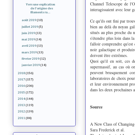
Channel Telescope de l'Ob
Vers une explication
de l'origine des
interagissaient avec leur 
filaments ra...
Ce qu'ils ont fini par trou
août 2019
(10)
bien au delà du noyau gal
juillet 2019
(5)
situés au plus proche du n
juin 2019
(13)
s'étendre plus loin dans la
mai 2019
(14)
falloir comprendre qu'est 
avril 2019
(13)
noir galactique et produi
mars 2019
(13)
doivent être extrêmes.
février 2019
(12)
Quoi qu'il en soit, ces 
janvier 2019
(14)
supermassif, au cas où o
peuvent brusquement com
2018
(156)
laboratoires de choix pour
2017
(157)
et leur environnement pro
2016
(206)
dans les deux prochaines a
2015
(172)
2014
(144)
2013
(119)
Source
2012
(139)
2011
(84)
A New Class of Changin
Sara Frederick et al.