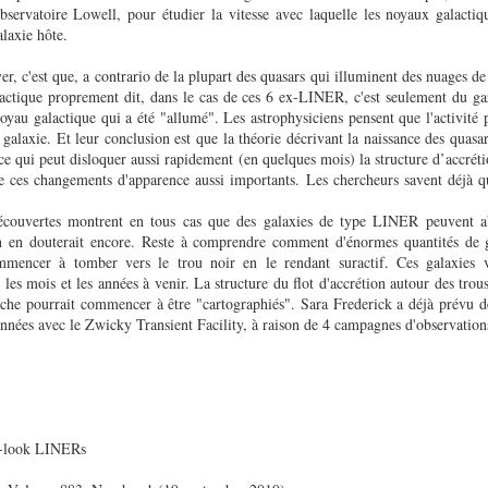
servatoire Lowell, pour étudier la vitesse avec laquelle les noyaux galactiqu
galaxie hôte.
ver, c'est que, a contrario de la plupart des quasars qui illuminent des nuages de
actique proprement dit, dans le cas de ces 6 ex-LINER, c'est seulement du gaz
oyau galactique qui a été "allumé". Les astrophysiciens pensent que l'activité 
 galaxie. Et leur conclusion est que la théorie décrivant la naissance des quasars
ce qui peut disloquer aussi rapidement (en quelques mois) la structure d’accrét
re ces changements d'apparence aussi importants. Les chercheurs savent déjà qu
découvertes montrent en tous cas que des galaxies de type LINER peuvent ab
n en douterait encore. Reste à comprendre comment d'énormes quantités de g
mencer à tomber vers le trou noir en le rendant suractif. Ces galaxies 
 les mois et les années à venir. La structure du flot d'accrétion autour des trou
che pourrait commencer à être "cartographiés". Sara Frederick a déjà prévu de
nnées avec le Zwicky Transient Facility, à raison de 4 campagnes d'observations
g-look LINERs