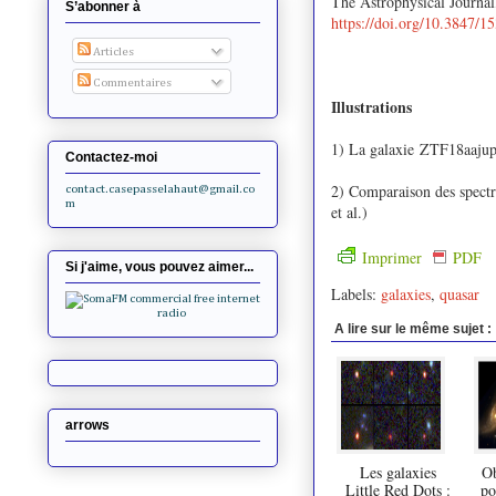
The Astrophysical Journa
S’abonner à
https://doi.org/10.3847/
Articles
Commentaires
Illustrations
1) La galaxie ZTF18aajup
Contactez-moi
2) Comparaison des spectre
contact.casepasselahaut@gmail.co
m
et al.
)
Imprimer
PDF
Si j'aime, vous pouvez aimer...
Labels:
galaxies
,
quasar
A lire sur le même sujet :
arrows
Les galaxies
Ob
Little Red Dots :
po