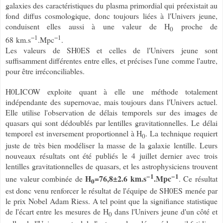
galaxies des caractéristiques du plasma primordial qui préexistait au
fond diffus cosmologique, donc toujours liées à l'Univers jeune,
conduisent elles aussi à une valeur de H
proche de
0
−1
−1
68
km.s
.Mpc
.
Les valeurs de SH0ES et celles de l'Univers jeune sont
suffisamment différentes entre elles, et précises l'une comme l'autre,
pour être irréconciliables.
H0LICOW exploite quant à elle une méthode totalement
indépendante des supernovae, mais toujours dans l'Univers actuel.
Elle utilise l'observation de délais temporels sur des images de
quasars qui sont dédoublés par lentilles gravitationnelles. Le délai
temporel est inversement proportionnel à H
. La technique requiert
0
juste de très bien modéliser la masse de la galaxie lentille. Leurs
nouveaux résultats ont été publiés le 4 juillet dernier avec trois
lentilles gravitationnelles de quasars, et les astrophysiciens trouvent
−1
−1
H
=76,8
±
2.6 km.s
.Mpc
une valeur combinée de
. Ce résultat
0
est donc venu renforcer le résultat de l'équipe de SH0ES menée par
le prix Nobel Adam Riess. A tel point que la signifiance statistique
de l'écart entre les mesures de H
dans l'Univers jeune d'un côté et
0