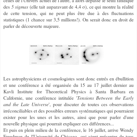
celles de l'Univers actuel de l'autre, a alors dépassé le seuil fatidique
des
5 sigmas
(elle tait auparavant de 4,4 σ), ce qui montre la réalité
de cette tension, qui ne peut plus être due à des fluctuations
statistiques (1 chance sur 3,5 millions!). On serait donc en droit de
parler de découverte majeure.
Les astrophysiciens et cosmologistes sont donc entrés en ébullition
et une conférence a été organisée du 15 au 17 juillet dernier au
Kavli Institute for Theoretical Physics à Santa Barbara en
Californie, une conférence intitulée '
Tensions Between the Early
and the Late Universe
', pour discuter de toutes ces observations
irréconciliables et des possibles erreurs systématiques qui pourraient
exister pour les unes et les autres, ainsi que pour parler d'une
nouvelle physique qui pourrait expliquer ces différences...
Et puis en plein milieu de la conférence, le 16 juillet, arrive Wendy
Freedman de l'Université de Chicago, qui vient présenter de tous