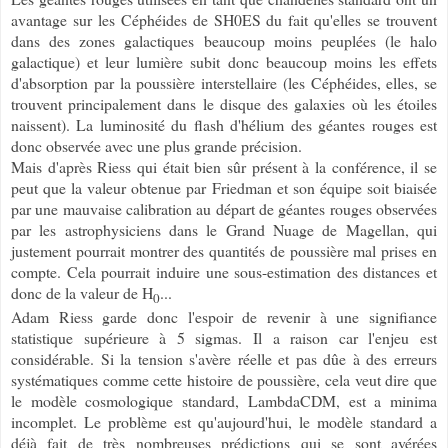
avantage sur les Céphéides de SH0ES du fait qu'elles se trouvent
dans des zones galactiques beaucoup moins peuplées (le halo
galactique) et leur lumière subit donc beaucoup moins les effets
d'absorption par la poussière interstellaire (les Céphéides, elles, se
trouvent principalement dans le disque des galaxies où les étoiles
naissent). La luminosité du flash d'hélium des géantes rouges est
donc observée avec une plus grande précision.
Mais d'après Riess qui était bien sûr présent à la conférence, il se
peut que la valeur obtenue par Friedman et son équipe soit biaisée
par une mauvaise calibration au départ de géantes rouges observées
par les astrophysiciens dans le Grand Nuage de Magellan, qui
justement pourrait montrer des quantités de poussière mal prises en
compte. Cela pourrait induire une sous-estimation des distances et
donc de la valeur de H
...
0
Adam Riess garde donc l'espoir de revenir à une signifiance
statistique supérieure à 5 sigmas. Il a raison car l'enjeu est
considérable. Si la tension s'avère réelle et pas dûe à des erreurs
systématiques comme cette histoire de poussière, cela veut dire que
le modèle cosmologique standard, LambdaCDM, est a minima
incomplet. Le problème est qu'aujourd'hui, le modèle standard a
déjà fait de très nombreuses prédictions qui se sont avérées