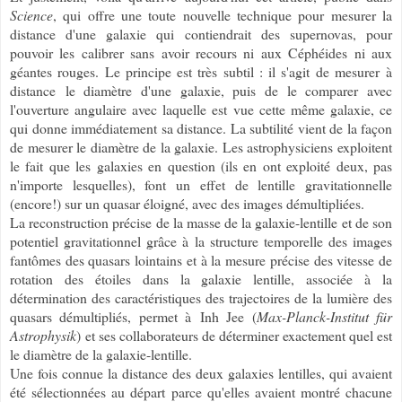
Science
, qui offre une toute nouvelle technique pour mesurer la
distance d'une galaxie qui contiendrait des supernovas, pour
pouvoir les calibrer sans avoir recours ni aux Céphéides ni aux
géantes rouges. Le principe est très subtil : il s'agit de mesurer
à
distance
le diamètre d'une galaxie, puis de le comparer avec
l'ouverture angulaire avec laquelle est vue cette même galaxie, ce
qui donne immédiatement sa distance. La subtilité vient de la façon
de mesurer le diamètre de la galaxie. Les astrophysiciens exploitent
le fait que les galaxies en question (ils en ont exploité deux, pas
n'importe lesquelles), font un effet de lentille gravitationnelle
(encore!) sur un quasar éloigné, avec des images démultipliées.
La reconstruction précise de la masse de la galaxie-lentille et de son
potentiel gravitationnel grâce à la structure temporelle des images
fantômes des quasars lointains et à la mesure précise des vitesse de
rotation des étoiles dans la galaxie lentille, associée à la
détermination des caractéristiques des trajectoires de la lumière des
quasars démultipliés, permet à
Inh Jee (
Max-Planck-Institut für
Astrophysik
)
et ses collaborateurs de déterminer exactement quel est
le diamètre de la galaxie-lentille.
Une fois connue la distance des deux galaxies lentilles, qui avaient
été sélectionnées au départ parce qu'elles avaient montré chacune