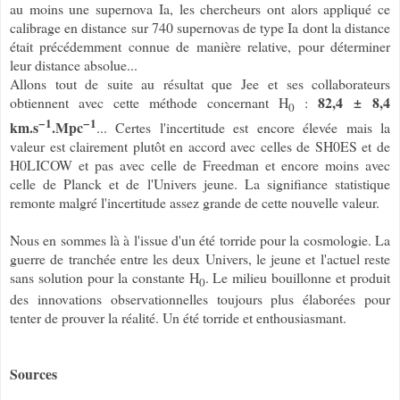
au moins une supernova Ia, les chercheurs ont alors appliqué ce
calibrage en distance sur 740 supernovas de type Ia dont la distance
était précédemment connue de manière relative, pour déterminer
leur distance absolue...
Allons tout de suite au résultat que Jee
et ses collaborateurs
82,4
±
8,4
obtiennent avec cette méthode concernant H
:
0
−1
−1
km.s
.Mpc
... Certes l'incertitude est encore élevée mais la
valeur est clairement plutôt en accord avec celles de SH0ES et de
H0LICOW et pas avec celle de Freedman et encore moins avec
celle de Planck et de l'Univers jeune. La signifiance statistique
remonte malgré l'incertitude assez grande de cette nouvelle valeur.
Nous en sommes là à l'issue d'un été torride pour la cosmologie. La
guerre de tranchée entre les deux Univers, le jeune et l'actuel reste
sans solution pour la constante H
. Le milieu bouillonne et produit
0
des innovations observationnelles toujours plus élaborées pour
tenter de prouver la réalité. Un été torride et enthousiasmant.
Sources