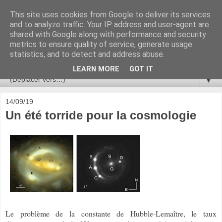
This site uses cookies from Google to deliver its services
Ça se passe là haut
and to analyze traffic. Your IP address and user-agent are
shared with Google along with performance and security
metrics to ensure quality of service, generate usage
Astronomie, Astrophysique, Astroparticules, Cosmologie.
statistics, and to detect and address abuse.
L'infini se contemple, indéfiniment. ISSN 2272-5768
LEARN MORE
GOT IT
▼
14/09/19
Un été torride pour la cosmologie
Le problème de la constante de Hubble-Lemaître, le taux