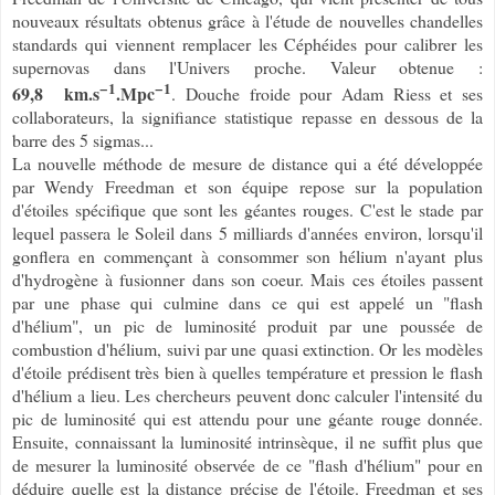
nouveaux résultats obtenus grâce à l'étude de nouvelles chandelles
standards qui viennent remplacer les Céphéides pour calibrer les
supernovas dans l'Univers proche. Valeur obtenue :
−1
−1
69,8
km.s
.Mpc
. Douche froide pour Adam Riess et ses
collaborateurs, la signifiance statistique repasse en dessous de la
barre des 5 sigmas...
La nouvelle méthode de mesure de distance qui a été développée
par Wendy Freedman et son équipe repose sur la population
d'étoiles spécifique que sont les géantes rouges. C'est le stade par
lequel passera le Soleil dans 5 milliards d'années environ, lorsqu'il
gonflera en commençant à consommer son hélium n'ayant plus
d'hydrogène à fusionner dans son coeur. Mais ces étoiles passent
par une phase qui culmine dans ce qui est appelé un "flash
d'hélium", un pic de luminosité produit par une poussée de
combustion d'hélium, suivi par une quasi extinction. Or les modèles
d'étoile prédisent très bien à quelles température et pression le flash
d'hélium a lieu. Les chercheurs peuvent donc calculer l'intensité du
pic de luminosité qui est attendu pour une géante rouge donnée.
Ensuite, connaissant la luminosité intrinsèque, il ne suffit plus que
de mesurer la luminosité observée de ce "flash d'hélium" pour en
déduire quelle est la distance précise de l'étoile. Freedman et ses