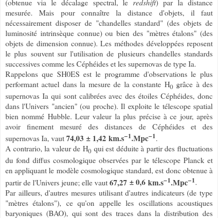
(obtenue via le décalage spectral, le
redshift
) par la distance
mesurée. Mais pour connaître la distance d'objets, il faut
nécessairement disposer de "chandelles standard" (des objets de
luminosité intrinsèque connue) ou bien des "mètres étalons" (des
objets de dimension connue). Les méthodes développées reposent
le plus souvent sur l'utilisation de plusieurs chandelles standards
successives comme les Céphéides et les supernovas de type Ia.
Rappelons que SH0ES est le programme d'observations le plus
performant actuel dans la mesure de la constante H
grâce à des
0
supernovas Ia qui sont calibrées avec des étoiles Céphéides, donc
dans l'Univers "ancien" (ou proche). Il exploite le télescope spatial
bien nommé Hubble. Leur valeur la plus précise à ce jour, après
avoir finement mesuré des distances de Céphéides et des
−1
−1
74,03
± 1,42
km.s
.Mpc
supernovas Ia, vaut
.
A contrario, la valeur de H
qui est déduite à partir des fluctuations
0
du fond diffus cosmologique observées par le télescope Planck et
en appliquant le modèle cosmologique standard, est donc obtenue à
−1
−1
67,27
± 0,6
km.s
.Mpc
partir de l'Univers jeune; elle vaut
.
Par ailleurs, d'autres mesures utilisant d'autres indicateurs (de type
"mètres étalons")
, ce qu'on appelle les oscillations acoustiques
baryoniques (BAO), qui sont des traces dans la distribution des