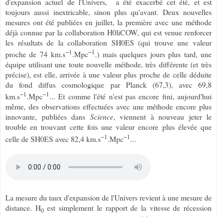
d'expansion actuel de l'Univers, a été exacerbé cet été, et est
toujours aussi inextricable, sinon plus qu'avant. Deux nouvelles
mesures ont été publiées en juillet, la première avec une méthode
déjà connue par la collaboration H0liCOW, qui est venue renforcer
les résultats de la collaboration SH0ES (qui trouve une valeur
−1
−1
proche de 74
km.s
.Mpc
.
) mais quelques jours plus tard, une
équipe utilisant une toute nouvelle méthode, très différente (et très
précise), est elle, arrivée à une valeur plus proche de celle déduite
du fond diffus cosmologique par Planck (67,3), avec 69,8
−1
−1
km.s
.Mpc
... Et comme l'été n'est pas encore fini, aujourd'hui
même, des observations effectuées avec une méthode encore plus
innovante, publiées dans
Science
, viennent à nouveau jeter le
trouble en trouvant cette fois une valeur encore plus élevée que
−1
−1
celle de SH0ES avec 82,4 km.s
.Mpc
...
La mesure du taux d'expansion de l'Univers revient à une mesure de
distance. H
est simplement le rapport de la vitesse de récession
0