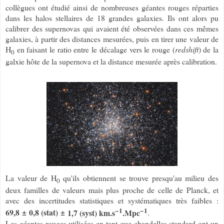
collègues ont étudié ainsi de nombreuses géantes rouges réparties
dans les halos stellaires de 18 grandes galaxies. Ils ont alors pu
calibrer des supernovas qui avaient été observées dans ces mêmes
galaxies, à partir des distances mesurées, puis en tirer une valeur de
H
en faisant le ratio entre le décalage vers le rouge (
redshift
) de la
0
galxie hôte de la supernova et la distance mesurée après calibration.
La valeur de H
qu'ils obtiennent se trouve presqu'au milieu des
0
deux familles de valeurs mais plus proche de celle de Planck, et
avec des incertitudes statistiques et systématiques très faibles :
−1
−1
69,8
±
0,8 (stat)
±
1,7 (syst) km.s
.Mpc
.
Les géantes rouges utilisées en tant que chandelles standard ont un