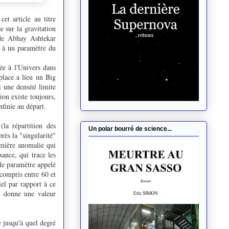
et article au titre
 sur la gravitation
 de Abhay Ashtekar
à un paramètre du
uée à l'Univers dans
 place a lieu un Big
 une densité limite
on existe toujours,
infinie au départ.
(la répartition des
Un polar bourré de science...
rès la "singularité"
remière anomalie qui
ance, qui trace les
 le paramètre appelé
 compris entre 60 et
iel par rapport à ce
 donne une valeur
 jusqu'à quel degré