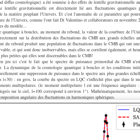
 diffus cosmologique) a été soumise à des effets de lentille gravitationnelle au
e lentille gravitationnelle est directement lié aux fluctuations quantiques 
 de la matière peuplant l'Univers. Et c'est l'anomalie de ce paramètre qui pourr
bure de l'Univers, comme l'ont fait Di Valentino et collaborateurs en novembre 
es du modèle...
e quantique à boucles, au moment du rebond, la valeur de la courbure de l'Uni
directement sur la distribution des fluctuations du CMB aux grands échelles ang
t du rebond produit une population de fluctuations dans le CMB qui ont une
vable, et qui sont donc inobservables, mais elles se corrèlent également, et he
lus petites qui elles sont discernables dans le CMB!
 en jeu ici c'est le fait que le spectre de puissance primordial du CMB n'es
er. La dynamique de la cosmologie quantique à boucles et les conditions initia
turellement une suppression de puissance dans le spectre aux plus grandes échel
 l<30) : en gros, la courbe du spectre en LQC s'infléchit plus que dans le m
oments multipolaires. (le moment multipolaire l est une fréquence angulaire 
egrés sur le ciel, l=100 correspond à environ 1°). Mathématiquement, les mo
écomposition angulaire des fluctuations en harmoniques sphériques.