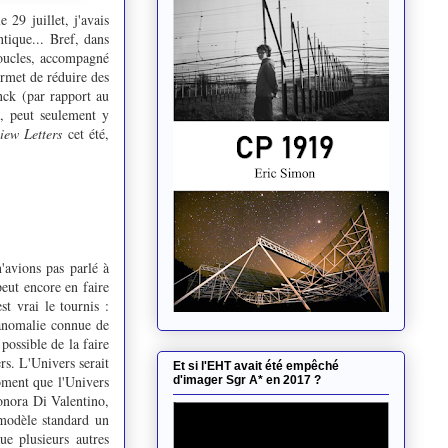
 29 juillet, j'avais
ntique... Bref, dans
boucles, accompagné
ermet de réduire des
nck (par rapport au
e, peut seulement y
iew Letters
cet été,
'avions pas parlé à
 peut encore en faire
st vrai le tournis :
 anomalie connue de
possible de la faire
s. L'Univers serait
Et si l'EHT avait été empêché
oment que l'Univers
d'imager Sgr A* en 2017 ?
eonora Di Valentino,
 modèle standard un
e plusieurs autres