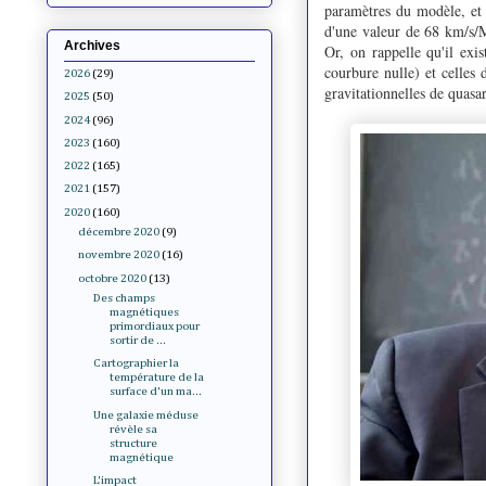
paramètres du modèle, et 
d'une valeur de 68 km/s/
Archives
Or, on rappelle qu'il exi
courbure nulle) et celles 
2026
(29)
gravitationnelles de quas
2025
(50)
2024
(96)
2023
(160)
2022
(165)
2021
(157)
2020
(160)
décembre 2020
(9)
novembre 2020
(16)
octobre 2020
(13)
Des champs
magnétiques
primordiaux pour
sortir de ...
Cartographier la
température de la
surface d'un ma...
Une galaxie méduse
révèle sa
structure
magnétique
L'impact