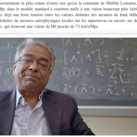
notamment le plus connu d'entre eux qu'est la constante de Hubble Lemaitre, 
Mpc dans le modèle standard à courbure nulle à une valeur beaucoup plus fai
ste déjà une forte tension entre les valeurs déduites des mesures du fond diff
déduites de mesures astrophysiques locales sur les supernovas ou encore sur des
ars. qui trouvent une valeur de H0 proche de 73 km/s/Mpc.