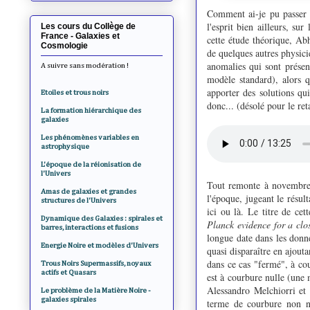
Comment ai-je pu passer à 
l'esprit bien ailleurs, sur
Les cours du Collège de
France - Galaxies et
cette étude théorique, Ab
Cosmologie
de quelques autres physici
anomalies qui sont présen
A suivre sans modération !
modèle standard), alors q
apporter des solutions qu
Etoiles et trous noirs
donc... (désolé pour le ret
La formation hiérarchique des
galaxies
Les phénomènes variables en
astrophysique
L'époque de la réionisation de
l'Univers
Tout remonte à novembre 
Amas de galaxies et grandes
l'époque, jugeant le résult
structures de l'Univers
ici ou là. Le titre de cet
Dynamique des Galaxies : spirales et
Planck evidence for a clo
barres, interactions et fusions
longue date dans les donnée
Energie Noire et modèles d'Univers
quasi disparaître en ajout
dans ce cas "fermé", à co
Trous Noirs Supermassifs, noyaux
actifs et Quasars
est à courbure nulle (une 
Alessandro Melchiorri et 
Le problème de la Matière Noire -
galaxies spirales
terme de courbure non nu