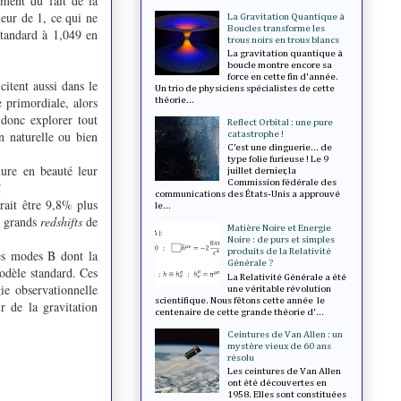
ement du fait de la
leur de 1, ce qui ne
La Gravitation Quantique à
Boucles transforme les
standard à 1,049 en
trous noirs en trous blancs
La gravitation quantique à
boucle montre encore sa
force en cette fin d'année.
itent aussi dans le
Un trio de physiciens spécialistes de cette
e primordiale, alors
théorie...
 donc explorer tout
Reflect Orbital : une pure
n naturelle ou bien
catastrophe !
C’est une dinguerie... de
type folie furieuse ! Le 9
lure en beauté leur
juillet dernier, la
Commission fédérale des
!
communications des États-Unis a approuvé
rait être 9,8% plus
le...
à grands
redshifts
de
Matière Noire et Energie
Noire : de purs et simples
produits de la Relativité
es modes B dont la
Générale ?
modèle standard. Ces
La Relativité Générale a été
ie observationnelle
une véritable révolution
scientifique. Nous fêtons cette année le
ir de la gravitation
centenaire de cette grande théorie d'...
Ceintures de Van Allen : un
mystère vieux de 60 ans
résolu
Les ceintures de Van Allen
ont été découvertes en
1958. Elles sont constituées