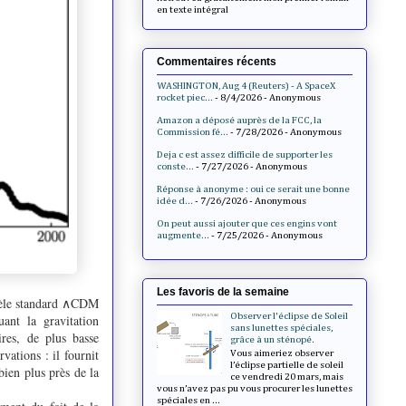
en texte intégral
Commentaires récents
WASHINGTON, Aug 4 (Reuters) - A SpaceX
rocket piec...
- 8/4/2026
- Anonymous
Amazon a déposé auprès de la FCC, la
Commission fé...
- 7/28/2026
- Anonymous
Deja c est assez difficile de supporter les
conste...
- 7/27/2026
- Anonymous
Réponse à anonyme : oui ce serait une bonne
idée d...
- 7/26/2026
- Anonymous
On peut aussi ajouter que ces engins vont
augmente...
- 7/25/2026
- Anonymous
Les favoris de la semaine
odèle standard ∧CDM
Observer l'éclipse de Soleil
ant la gravitation
sans lunettes spéciales,
res, de plus basse
grâce à un sténopé.
vations : il fournit
Vous aimeriez observer
l’éclipse partielle de soleil
ien plus près de la
ce vendredi 20 mars, mais
vous n’avez pas pu vous procurer les lunettes
spéciales en ...