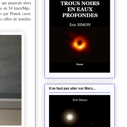
qui passerait alors
ble de 54 km/s/Mpc.
us par Planck (avec
 effets de lentilles
Il ne faut pas aller sur Mars...