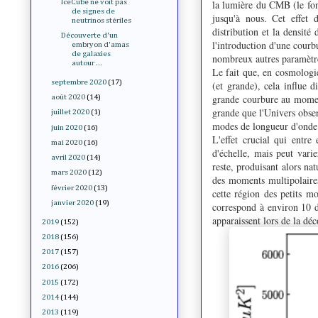
la lumière du CMB (le fond
IceCube ne voit pas
de signes de
jusqu'à nous. Cet effet d
neutrinos stériles
distribution et la densité
Découverte d'un
l'introduction d'une cour
embryon d'amas
de galaxies
nombreux autres paramètr
autour ...
Le fait que, en cosmologi
septembre 2020
(17)
(et grande), cela influe 
grande courbure au momen
août 2020
(14)
grande que l'Univers obser
juillet 2020
(1)
modes de longueur d'onde p
juin 2020
(16)
L'effet crucial qui entre
mai 2020
(16)
d'échelle, mais peut vari
avril 2020
(14)
reste, produisant alors na
mars 2020
(12)
des moments multipolaires
février 2020
(13)
cette région des petits m
janvier 2020
(19)
correspond à environ 10 d
apparaissent lors de la d
2019
(152)
2018
(156)
2017
(157)
2016
(206)
2015
(172)
2014
(144)
2013
(119)