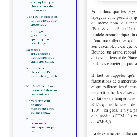
atmosphérique
des volcans de Io
Voilà donc que les physic
mesuré av...
tapageur et se posent la 
Ces 1004 étoiles d'où
la Terre peut être
du même nom, qui tente 
détectée ...
(Pennsylvania State Univer
Cosmologie : la
modèle cosmologique (la c
gravitation
L'énorme différence qu'int
quantique à
boucles pe...
son ensemble, c'est que le
La masse
Bounce, un grand rebond q
d'hydrogène
qui est la densité de Pla
neutre mesurée
dans des galax...
mais ces caractéristiques s
Matière Noire :
Détection d'un
Il faut se rappeler qu'i
excès de signal de
fluctuations de températur
...
et qui reflètent les fluct
Matière Noire : Les
axions solaires ne
apparaît entre les observ
peuvent pas...
variations de température 
Découverte d'un
S 1/2 qui est la valeur de
chaînon
180° : en gros, il n'y a p
manquant entre
pulsar et m...
que prédit ∧CDM. La va
Des travaux sur les
de 42496,5...
trous noirs
récompensés par
le...
La deuxième anomalie con