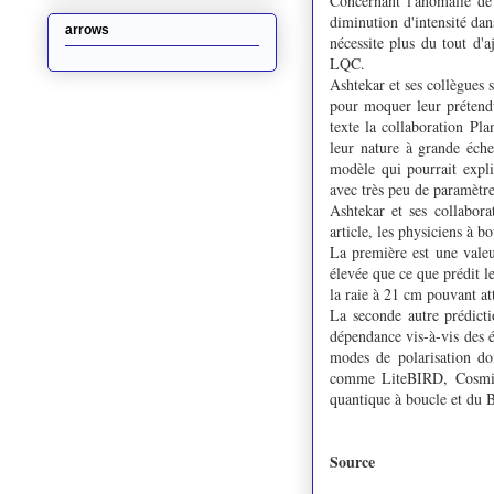
Concernant l'anomalie de 
diminution d'intensité dan
arrows
nécessite plus du tout d'
LQC.
Ashtekar et ses collègues 
pour moquer leur prétendu
texte la collaboration Pla
leur nature à grande éche
modèle qui pourrait expl
avec très peu de paramètre
Ashtekar et ses collabora
article, les physiciens à 
La première est une valeu
élevée que ce que prédit l
la raie à 21 cm pouvant a
La seconde autre prédict
dépendance vis-à-vis des é
modes de polarisation do
comme LiteBIRD, Cosmic
quantique à boucle et du 
Source