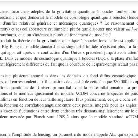
iens théoriciens adeptes de la gravitation quantique à boucles tombent sur c
question : et que donnerait le modèle de cosmologie quantique à boucles (fondée
d'unifier relativité générale et mécanique quantique) ? Le raisonnement
sity) et ses collaborateurs est simple : plutôt que d'ajouter une valeur
ad hoc
ourbure), et si on s'intéressait plutôt au fondement du modèle ?
roduit la théorie de la gravitation quantique à boucles lorsqu'elle est appliq
 Big Bang du modèle standard et sa singularité initiale n'existent plus : à la
ui apparait après une contraction d'un Univers précédent jusqu'à avoir atteint
nck. Dans ce modèle de cosmologie quantique à boucles (LQC), la phase d'inflati
ont légèrement différentes du fait que la courbure de l'espace-temps n'était pas 
l existe plusieurs anomalies dans les données du fond diffus cosmologique 
es, qui correspondent aux fluctuations de densité de cette époque 380 000 ans ap
uations quantiques de l'Univers primordial avant la phase inflationnaire. La p
ations et le meilleur ajustement du modèle ∧CDM concerne le spectre de puiss
infimes en fonction de leur taille angulaire. Plus précisément, ce qui cloche est
 la fonction de corrélation angulaire entre deux points, intégrée pour les angles
as assez de fluctuations entre deux endroits très distants angulairement sur le c
leur mesurée par Planck vaut 1209,2 alors que le modèle standard ∧CDM
cerne l'amplitude de lensing, un paramètre du modèle appelé AL, qui exprime