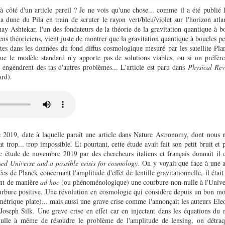
côté d'un article pareil ? Je ne vois qu'une chose... comme il a été publié le
 la dune du Pila en train de scruter le rayon vert/bleu/violet sur l'horizon atla
hay Ashtekar, l'un des fondateurs de la théorie de la gravitation quantique à 
ens théoriciens, vient juste de montrer que la gravitation quantique à boucles p
tes dans les données du fond diffus cosmologique mesuré par les satellite Pla
ue le modèle standard n'y apporte pas de solutions viables, ou si on préfèr
i engendrent des tas d'autres problèmes... L'article est paru dans
Physical Rev
ard).
2019, date à laquelle paraît une article dans Nature Astronomy, dont nous n
at trop... trop impossible. Et pourtant, cette étude avait fait son petit bruit et
te étude de novembre 2019 par des chercheurs italiens et français donnait il e
sed Universe and a possible crisis for cosmology
. On y voyait que face à une
s de Planck concernant l'amplitude d'effet de lentille gravitationnelle, il était 
ant de manière
ad hoc
(ou phénoménologique) une courbure non-nulle à l'Univer
urbure positive. Une révolution en cosmologie qui considère depuis un bon m
métrique plate)... mais aussi une grave crise comme l'annonçait les auteurs El
Joseph Silk. Une grave crise en effet car en injectant dans les équations du
lle à même de résoudre le problème de l'amplitude de lensing, on détraqu