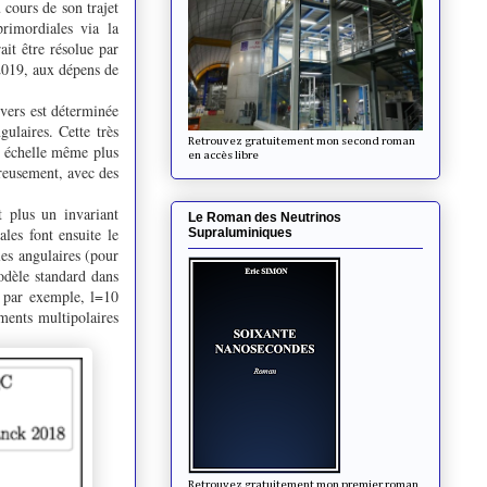
 cours de son trajet
primordiales via la
ait être résolue par
2019, aux dépens de
vers est déterminée
ulaires. Cette très
Retrouvez gratuitement mon second roman
 échelle même plus
en accès libre
ureusement, avec des
t plus un invariant
Le Roman des Neutrinos
les font ensuite le
Supraluminiques
les angulaires (pour
odèle standard dans
: par exemple, l=10
ments multipolaires
Retrouvez gratuitement mon premier roman