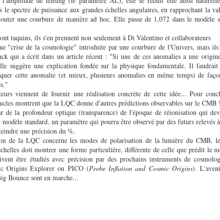
l'amplitude de lensing (le paramètre AL), elle se réduit elle aussi naturell
s le spectre de puissance aux grandes échelles angulaires, en rapprochant la va
ajouter une courbure de manière ad hoc. Elle passe de 1,072 dans le modèle 
sont taquins, ils s'en prennent non seulement à Di Valentino et collaborateurs
e "crise de la cosmologie" introduite par une courbure de l'Univers, mais ils c
nck qui a écrit dans un article récent : "Si une de ces anomalies a une origin
lle suggère une explication fondée sur la physique fondamentale. Il faudrait
iquer cette anomalie (et mieux, plusieurs anomalies en même temps) de faço
s."
teurs viennent de fournir une réalisation concrète de cette idée... Pour conc
boucles montrent que la LQC donne d'autres prédictions observables sur le CMB 
r de la profondeur optique (transparence) de l'époque de réionisation qui dev
e modèle standard, un paramètre qui pourra être observé par des futurs relevés 
tteindre une précision du %.
ion de la LQC concerne les modes de polarisation de la lumière du CMB, l
chelles doit montrer une forme particulière, différente de celle que prédit le 
ivent être étudiés avec précision par des prochains instruments de cosmolog
 Origins Explorer ou PICO (
Probe Inflation and Cosmic Origins
). L'aven
Big Bounce sont en marche...