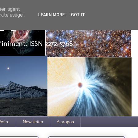
user-agent
erate usage
LEARN MORE
GOT IT
ut
finiment. ISSN 2272-5768
Astro
Newsletter
A propos