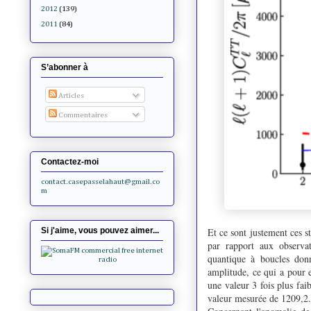
2012
(139)
2011
(84)
S’abonner à
Articles
Commentaires
Contactez-moi
contact.casepasselahaut@gmail.co
m
Et ce sont justement ces 
Si j'aime, vous pouvez aimer...
par rapport aux observa
quantique à boucles donn
amplitude, ce qui a pour e
une valeur 3 fois plus fa
valeur mesurée de 1209,2.