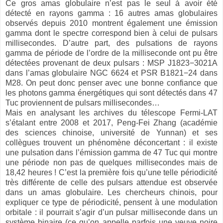
Ce gros amas globulaire n’est pas le seul à avoir été
détecté en rayons gamma : 16 autres amas globulaires
observés depuis 2010 montrent également une émission
gamma dont le spectre correspond bien à celui de pulsars
millisecondes. D’autre part, des pulsations de rayons
gamma de période de l’ordre de la milliseconde ont pu être
détectées provenant de deux pulsars : MSP J1823−3021A
dans l’amas globulaire NGC 6624 et PSR B1821−24 dans
M28. On peut donc penser avec une bonne confiance que
les photons gamma énergétiques qui sont détectés dans 47
Tuc proviennent de pulsars millisecondes…
Mais en analysant les archives du télescope Fermi-LAT
s’étalant entre 2008 et 2017, Peng-Fei Zhang (académie
des sciences chinoise, université de Yunnan) et ses
collègues trouvent un phénomène déconcertant : il existe
une pulsation dans l’émission gamma de 47 Tuc qui montre
une période non pas de quelques millisecondes mais de
18,42 heures ! C’est la première fois qu’une telle périodicité
très différente de celle des pulsars attendue est observée
dans un amas globulaire. Les chercheurs chinois, pour
expliquer ce type de périodicité, pensent à une modulation
orbitale : il pourrait s’agir d’un pulsar milliseconde dans un
système binaire (ce qu’on appelle parfois une veuve noire