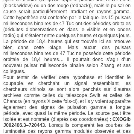
(black widow) ou un dos rouge (redback)), mais le pulsar en
cause serait particulièrement irradiant en rayons gamma.
Cette hypothèse est confortée par le fait que les 15 pulsars
millisecondes binaires de 47 Tuc ont des périodes orbitales
(déduites d’observations en dans le visible et en ondes
radio) qui s’étalent entre quelques heures et quelques jours.
La période de 18,4 heures qui est trouvée ici se retrouve
bien dans cette plage. Mais aucun des pulsars
millisecondes binaires de 47 Tuc ne possède cette période
orbitale de 18,4 heures… Il pourrait donc s’agir d’un
nouveau pulsar milliseconde binaire selon Zhang et ses
collègues.
Pour tenter de vérifier cette hypothèse et identifier le
coupable en cherchant un signal ressemblant, les
chercheurs chinois se sont alors penchés sur d’autres
archives comme celles du télescope Swift et celles de
Chandra (en rayons X cette fois-ci), et ils y voient apparaître
également des signes de pulsation gamma à longue
période, avec quasi la même période. La source peut être
isolée et est nommée (d’après ces coordonnées) :
CXOGlb
J002406.3–720443
. Lorsqu’ils comparent les courbes de
luminosité des rayons gamma modulés observés et des