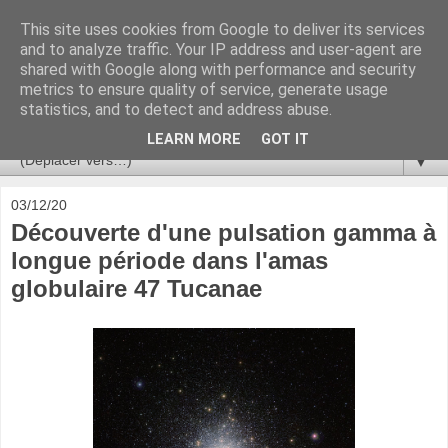
This site uses cookies from Google to deliver its services
Ça se passe là haut
and to analyze traffic. Your IP address and user-agent are
shared with Google along with performance and security
metrics to ensure quality of service, generate usage
Astronomie, Astrophysique, Astroparticules, Cosmologie.
statistics, and to detect and address abuse.
L'infini se contemple, indéfiniment. ISSN 2272-5768
LEARN MORE
GOT IT
▼
03/12/20
Découverte d'une pulsation gamma à
longue période dans l'amas
globulaire 47 Tucanae